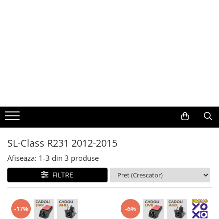
Toate Produsele
Navigații auto dedicate
Navigatii Dedicate
BMW
Volkswagen
SL-Class R231 2012-2015
Audi
Afiseaza:
1-
3
din
3
produse
Mercedes Benz
FILTRE
Ford
-17%
-6%
Skoda