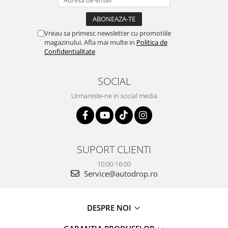
Rame adaptoare Dacia
Rame adaptoare Audi
Vreau sa primesc newsletter cu promotiile
magazinului. Afla mai multe in
Politica de
Confidentialitate
Rame adaptoare BMW
Rame adaptoare Seat
SOCIAL
Urmareste-ne in social media
Rame adaptoare Renault
Rame adaptoare Volvo
Rame adaptoare Honda
SUPORT CLIENTI
10:00-16:00
Rame Adaptoare Porsche
Service@autodrop.ro
Rame adaptoare Peugeot
DESPRE NOI
Rame adaptoare Citroen