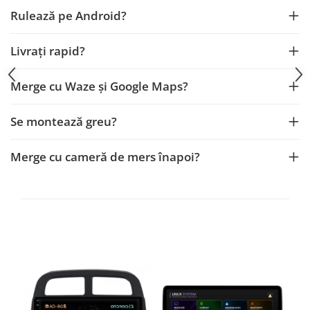
Smart
Rulează pe Android?
Fiat
Livrați rapid?
Jeep
Merge cu Waze și Google Maps?
Volvo
Se montează greu?
Iveco
Merge cu cameră de mers înapoi?
Porsche
Ssangyong
Daihatsu
Dodge
Navigații auto universale