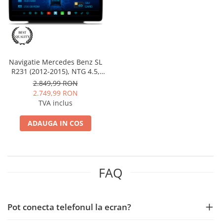
Nissan
Mitsubishi
Navigatie Mercedes Benz SL
Land Rover
R231 (2012-2015), NTG 4.5,
Android, MB-Octacore, 8GB
2.849,99 RON
RAM + 256GB ROM, 12.3 Inch
Mazda
2.749,99 RON
- AD-BGMB1200845+AD-
TVA inclus
BGRKITMB0112
Honda
ADAUGA IN COS
Citroen
Isuzu
FAQ
Chrysler
Subaru
Pot conecta telefonul la ecran?