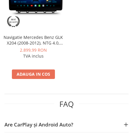
Mitsubishi
Rame adaptoare Mazda
Land Rover
Rame adaptoare Kia
Navigatie Mercedes Benz GLK
Mazda
Rame adaptoare Alfa Romeo
X204 (2008-2012), NTG 4.0,
Android, MB-Octacore, 8GB
2.899,99 RON
Honda
Rame adaptoare Nissan
RAM + 256GB ROM, 12.3 Inch
TVA inclus
- AD-BGMB1200840+AD-
Citroen
Rame adaptoare Fiat
BGRKITMB006
ADAUGA IN COS
Isuzu
Rame adaptoare Hyundai
Chrysler
Rame adaptoare Chevrolet
FAQ
Subaru
Rame adaptoare Mitsubishi
Smart
Rame adaptoare Jeep
Are CarPlay și Android Auto?