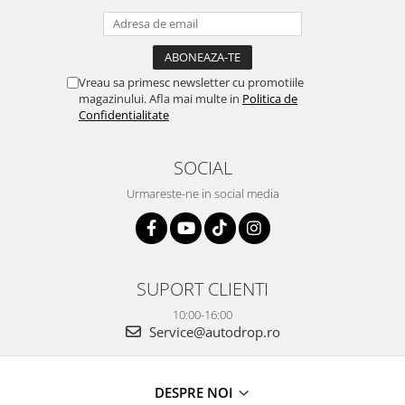
Rame adaptoare Dodge
Rame adaptoare Chrysler
Vreau sa primesc newsletter cu promotiile
magazinului. Afla mai multe in
Politica de
Rame adaptoare Isuzu
Confidentialitate
Rame adaptoare Subaru
SOCIAL
Urmareste-ne in social media
Rame adaptoare Iveco
Rame adaptoare Smart
Rame adaptoare Land Rover
SUPORT CLIENTI
10:00-16:00
Rame adaptoare Ssangyong
Service@autodrop.ro
Rame adaptoare Hummer
Camere marșarier auto
DESPRE NOI