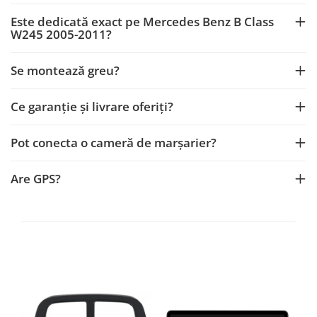
Rame adaptoare Dacia
Este dedicată exact pe Mercedes Benz B Class
W245 2005-2011?
Rame adaptoare Audi
Se montează greu?
Rame adaptoare BMW
Rame adaptoare Seat
Ce garanție și livrare oferiți?
Rame adaptoare Renault
Pot conecta o cameră de marșarier?
Rame adaptoare Volvo
Are GPS?
Rame adaptoare Honda
Rame Adaptoare Porsche
Rame adaptoare Peugeot
Rame adaptoare Citroen