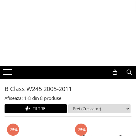
Toate Produsele
Navigații auto dedicate
Navigatii Dedicate
BMW
Volkswagen
B Class W245 2005-2011
Audi
Afiseaza:
1-
8
din
8
produse
Mercedes Benz
FILTRE
Ford
-25%
-25%
Skoda