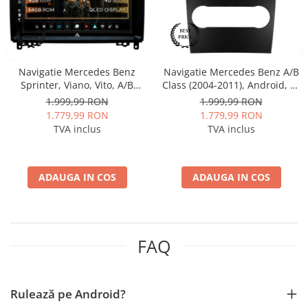
Navigații auto universale
Navigații universale 2DIN
Navigații universale 1DIN
Navigatie Mercedes Benz
Navigatie Mercedes Benz A/B
Rame adaptoare auto
Sprinter, Viano, Vito, A/B
Class (2004-2011), Android, A-
Rame adaptoare auto
Class, Crafter, Android, A-
Octacore / 4GB RAM + 64GB
1.999,99 RON
1.999,99 RON
Octacore / 4GB RAM + 64GB
ROM, 9 Inch - AD-
1.779,99 RON
1.779,99 RON
ROM, 9 Inch - AD-
BGA9004+AD-BGRKIT420
Rame adaptoare Volkswagen
TVA inclus
TVA inclus
BGA9004+AD-BGRKIT407
Rame adaptoare Ford
ADAUGA IN COS
ADAUGA IN COS
Rame adaptoare M-Benz
Rame adaptoare Opel
FAQ
Rame adaptoare Skoda
Rame adaptoare Suzuki
Rulează pe Android?