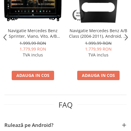
Navigatie Mercedes Benz
Navigatie Mercedes Benz A/B
Sprinter, Viano, Vito, A/B
Class (2004-2011), Android, A-
Class, Crafter, Android, A-
Octacore / 4GB RAM + 64GB
1.999,99 RON
1.999,99 RON
Octacore / 4GB RAM + 64GB
ROM, 9 Inch - AD-
1.779,99 RON
1.779,99 RON
ROM, 9 Inch - AD-
BGA9004+AD-BGRKIT420
TVA inclus
TVA inclus
BGA9004+AD-BGRKIT407
ADAUGA IN COS
ADAUGA IN COS
FAQ
Rulează pe Android?