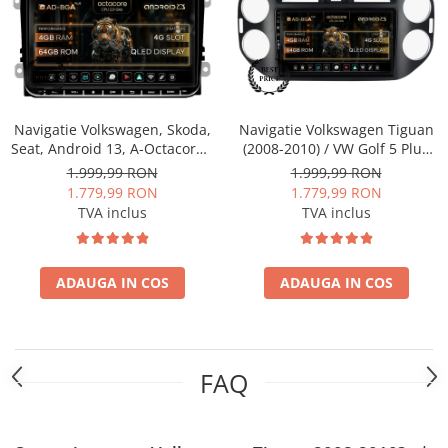
Fiat
Rame adaptoare Dodge
Jeep
Rame adaptoare Chrysler
Volvo
Rame adaptoare Isuzu
Navigatie Volkswagen, Skoda,
Navigatie Volkswagen Tiguan
Iveco
Rame adaptoare Subaru
Seat, Android 13, A-Octacore /
(2008-2010) / VW Golf 5 Plus
4GB RAM + 64GB ROM, 9 Inch
(2004-2012), Android, A-
1.999,99 RON
1.999,99 RON
Porsche
Rame adaptoare Iveco
- AD-BGAW9AC
Octacore / 4GB RAM + 64GB
1.779,99 RON
1.779,99 RON
ROM, 9 Inch - AD-
TVA inclus
TVA inclus
BGA9004+AD-BGRKIT035-0810
Ssangyong
Rame adaptoare Smart
Daihatsu
Rame adaptoare Land Rover
ADAUGA IN COS
ADAUGA IN COS
Dodge
Rame adaptoare Ssangyong
Rame adaptoare Hummer
FAQ