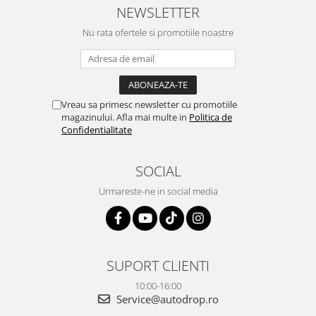
atras atentia ca nu era
livrare rapidă, suport tehnic,
NEWSLETTER
conectat cablul de video de la
totul impecabil, o să revin la ei
camera OE...
Nu rata ofertele si promotiile noastre
și pentru vi...
Vreau sa primesc newsletter cu promotiile
magazinului. Afla mai multe in
Politica de
Confidentialitate
SOCIAL
Urmareste-ne in social media
SUPORT CLIENTI
10:00-16:00
Service@autodrop.ro