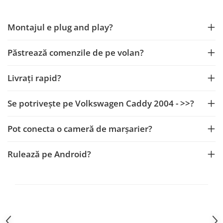
Mitsubishi
Rame adaptoare Mazda
Montajul e plug and play?
Land Rover
Rame adaptoare Kia
Păstrează comenzile de pe volan?
Mazda
Rame adaptoare Alfa Romeo
Livrați rapid?
Honda
Rame adaptoare Nissan
Se potrivește pe Volkswagen Caddy 2004 - >>?
Citroen
Rame adaptoare Fiat
Pot conecta o cameră de marșarier?
Isuzu
Rame adaptoare Hyundai
Rulează pe Android?
Chrysler
Rame adaptoare Chevrolet
Subaru
Rame adaptoare Mitsubishi
Smart
Rame adaptoare Jeep