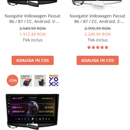
Navigatie Volkswagen Passat
Navigatie Volkswagen Passat
B6 / B7 / CC, Android, V-
B6 / B7 / CC, Android, Z-
Octacore / 4GB RAM + 64GB
Octacore / 8GB RAM + 256GB
2.549,99 RON
2.999,99 RON
ROM, 10.36 Inch - AD-
ROM, 10.1 Inch - AD-
1.912,49 RON
2.249,99 RON
BGV10004+AD-BGRKIT025B
BGZ10008+AD-BGRKIT025
TVA inclus
TVA inclus
ADAUGA IN COS
ADAUGA IN COS
-25%