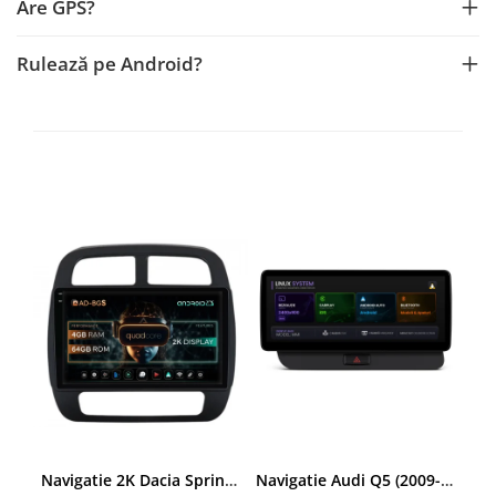
Are GPS?
Rulează pe Android?
Navigatie 2K Dacia Spring (2021- Prezent), Android, S-Quadcore / 4GB RAM + 64GB ROM, 9.5 Inch - AD-BGS90042K+AD-BGRKIT366V4s
Navigatie Audi Q5 (2009-2017), Linux OS & OEM, MMI 3G, CarPlay & Android Auto Wireless, MirrorLink, Camera AHD, 12.3 Inch - AD-BGAALNXH+AD-BGRKITQ5002