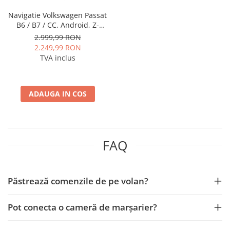
Navigatie Volkswagen Passat
B6 / B7 / CC, Android, Z-
Octacore / 8GB RAM + 256GB
2.999,99 RON
ROM, 10.1 Inch - AD-
2.249,99 RON
BGZ10008+AD-BGRKIT025B
TVA inclus
ADAUGA IN COS
FAQ
Păstrează comenzile de pe volan?
Pot conecta o cameră de marșarier?