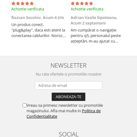
Achizitie verificata
Achizitie verificata
Achi
Razvan Socolov,
Acum 4 zile
Adrian Vasile Sipoteanu,
Eug
Acum 2 saptamani
Un produs corect,
Perf
"plug&play", daca esti atent la
Am cumpărat o navigație
desc
conectarea cablurilor. Noroc
pentru q5, personalul peste
fast
cu asistenta Autodrop, care a
așteptări, m-au ajutat cu
fost foarte prietenoasa si
informații foarte prompt deși
dispusa sa ajute. M-a
i-am deranjat în repetate
indrumat pas cu pas si mi-a
rânduri. Foarte serviabili,
atras atentia ca nu era
livrare rapidă, suport tehnic,
NEWSLETTER
conectat cablul de video de la
totul impecabil, o să revin la ei
camera OE...
Nu rata ofertele si promotiile noastre
și pentru vi...
Vreau sa primesc newsletter cu promotiile
magazinului. Afla mai multe in
Politica de
Confidentialitate
SOCIAL