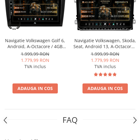
Fiat
Rame adaptoare Dodge
Jeep
Rame adaptoare Chrysler
Volvo
Rame adaptoare Isuzu
Navigatie Volkswagen Golf 6,
Navigatie Volkswagen, Skoda,
Iveco
Rame adaptoare Subaru
Android, A-Octacore / 4GB
Seat, Android 13, A-Octacore /
RAM + 64GB ROM, 9 Inch -
4GB RAM + 64GB ROM, 9 Inch
1.999,99 RON
1.999,99 RON
Porsche
Rame adaptoare Iveco
AD-BGA9004+AD-
- AD-BGAW9AC
1.779,99 RON
1.779,99 RON
BGRKIT024V2
TVA inclus
TVA inclus
Ssangyong
Rame adaptoare Smart
Daihatsu
Rame adaptoare Land Rover
ADAUGA IN COS
ADAUGA IN COS
Dodge
Rame adaptoare Ssangyong
Rame adaptoare Hummer
FAQ