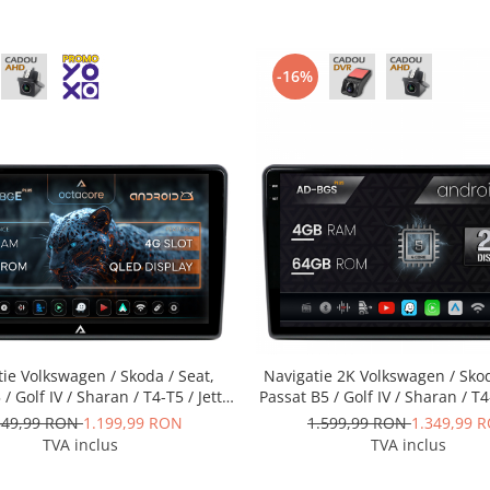
-16%
ie Volkswagen / Skoda / Seat,
Navigatie 2K Volkswagen / Skod
/ Golf IV / Sharan / T4-T5 / Jetta
Passat B5 / Golf IV / Sharan / T4
Android, E-Octacore / 2GB RAM +
/ Polo, Android, S-Quadcore / 
349,99 RON
1.199,99 RON
1.599,99 RON
1.349,99 
M, 9 Inch - AD-BGE10002+AD-
64GB ROM, 9.5 Inch - A
TVA inclus
TVA inclus
BGRKIT443
BGS100042K+AD-BGRKIT