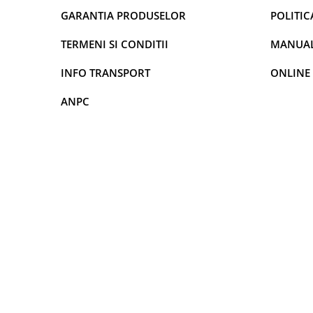
GARANTIA PRODUSELOR
POLITIC
Rame adaptoare Daihatsu
TERMENI SI CONDITII
MANUALE
Rame adaptoare Mazda
INFO TRANSPORT
ONLINE
Rame adaptoare Kia
ANPC
Rame adaptoare Alfa Romeo
Rame adaptoare Nissan
Rame adaptoare Fiat
Rame adaptoare Hyundai
Rame adaptoare Chevrolet
Rame adaptoare Mitsubishi
Rame adaptoare Jeep