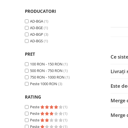
Smart
PRODUCATORI
Fiat
AD-BGA
(1)
AD-BGE
(1)
Jeep
AD-BGP
(3)
AD-BGS
(1)
Volvo
PRET
Iveco
Ce sist
100 RON - 150 RON
(1)
Porsche
Livrați
500 RON - 750 RON
(1)
750 RON - 1000 RON
(1)
Ssangyong
Peste 1000 RON
(3)
Este de
Daihatsu
RATING
Merge 
Peste
(1)
Dodge
Peste
(1)
Merge 
Peste
(1)
Navigații auto universale
Peste
(1)