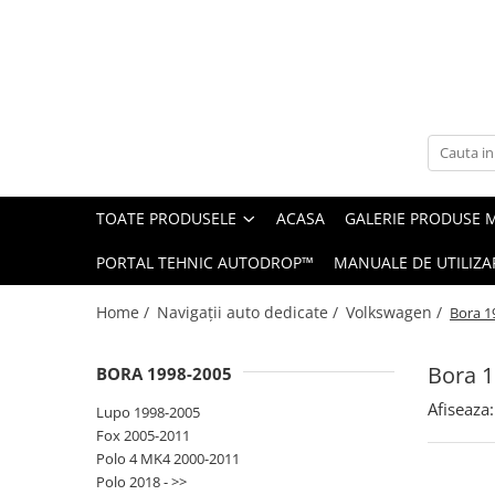
Toate Produsele
Navigații auto dedicate
Navigatii Dedicate
TOATE PRODUSELE
ACASA
GALERIE PRODUSE 
BMW
PORTAL TEHNIC AUTODROP™
MANUALE DE UTILIZA
Volkswagen
Home /
Navigații auto dedicate /
Volkswagen /
Bora 1
Audi
Bora 
BORA 1998-2005
Mercedes Benz
Afiseaza:
Lupo 1998-2005
Ford
Fox 2005-2011
Polo 4 MK4 2000-2011
Skoda
Polo 2018 - >>