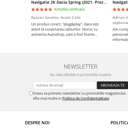
Navigatie 2K Dacia Spring (2021- Prezent), Android, S-Quadcore / 4GB RAM + 64GB ROM, 9.5 Inch - AD-BGS90042K+AD-BGRKIT366V4s
Rame adaptoare Dacia
Achizitie verificata
Rame adaptoare Audi
Razvan Socolov,
Acum 2 zile
Adrian V
saptam
Un produs corect, "plug&play", daca esti
Rame adaptoare BMW
atent la conectarea cablurilor. Noroc cu
Am cumpă
asistenta Autodrop, care a fost foarte
personalu
prietenoasa si dispusa sa ajute. M-a indrumat
informați
Rame adaptoare Seat
pas cu pas si mi-a atras atentia ca nu era
repetate 
conectat cablul de video de la camera OE...
rapidă, s
revin la e
Rame adaptoare Renault
NEWSLETTER
Rame adaptoare Volvo
Nu rata ofertele si promotiile noastre
Rame adaptoare Honda
Vreau sa primesc newsletter cu promotiile magazinului.
Rame Adaptoare Porsche
Afla mai multe in
Politica de Confidentialitate
Rame adaptoare Peugeot
Rame adaptoare Citroen
DESPRE NOI
POLITIC