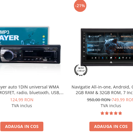
-21%
ayer auto 1DIN universal WMA
Navigatie All-in-one, Android, 
OSFET, radio, bluetooth, USB,
2GB RAM & 32GB ROM, 7 Inc
UX, fast charge - AD-BGP520P
BGP1002
124,99 RON
950,00 RON
749,99 RO
TVA inclus
TVA inclus
ADAUGA IN COS
ADAUGA IN COS