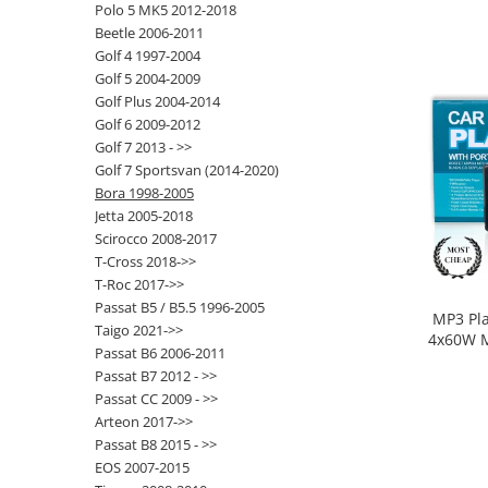
Polo 5 MK5 2012-2018
Beetle 2006-2011
Opel
Golf 4 1997-2004
Golf 5 2004-2009
Dacia
Golf Plus 2004-2014
Golf 6 2009-2012
Peugeot
Golf 7 2013 - >>
Golf 7 Sportsvan (2014-2020)
Hyundai
Bora 1998-2005
Jetta 2005-2018
Toyota
Scirocco 2008-2017
T-Cross 2018->>
T-Roc 2017->>
Seat
Passat B5 / B5.5 1996-2005
MP3 Pl
Taigo 2021->>
Kia
4x60W M
Passat B6 2006-2011
SD, A
Passat B7 2012 - >>
Chevrolet
Passat CC 2009 - >>
Arteon 2017->>
Suzuki
Passat B8 2015 - >>
EOS 2007-2015
Renault