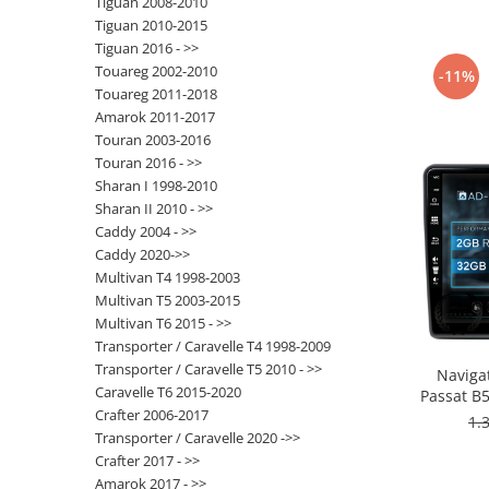
Tiguan 2008-2010
Tiguan 2010-2015
Nissan
Tiguan 2016 - >>
Touareg 2002-2010
-11%
Touareg 2011-2018
Mitsubishi
Amarok 2011-2017
Touran 2003-2016
Land Rover
Touran 2016 - >>
Sharan I 1998-2010
Mazda
Sharan II 2010 - >>
Caddy 2004 - >>
Honda
Caddy 2020->>
Multivan T4 1998-2003
Citroen
Multivan T5 2003-2015
Multivan T6 2015 - >>
Transporter / Caravelle T4 1998-2009
Isuzu
Transporter / Caravelle T5 2010 - >>
Navigat
Caravelle T6 2015-2020
Passat B5 
Chrysler
Crafter 2006-2017
/ Polo, 
1.
32GB RO
Transporter / Caravelle 2020 ->>
Subaru
Crafter 2017 - >>
Amarok 2017 - >>