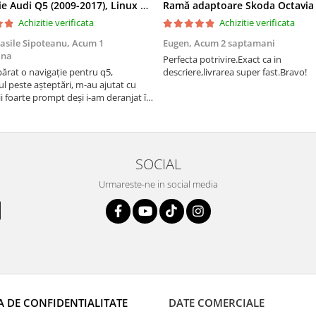
Navigatie Audi Q5 (2009-2017), Linux OS & OEM, MMI 3G, CarPlay & Android Auto Wireless, MirrorLink, Camera AHD, 12.3 Inch - AD-BGAALNXH+AD-BGRKITQ5002
Achizitie verificata
Achizitie verificata
asile Sipoteanu,
Acum 1
Eugen,
Acum 2 saptamani
ana
Perfecta potrivire.Exact ca in
rat o navigație pentru q5,
descriere,livrarea super fast.Bravo!
l peste așteptări, m-au ajutat cu
i foarte prompt deși i-am deranjat în
rânduri. Foarte serviabili, livrare
uport tehnic, totul impecabil, o să
i și pentru vi...
SOCIAL
Urmareste-ne in social media
A DE CONFIDENTIALITATE
DATE COMERCIALE