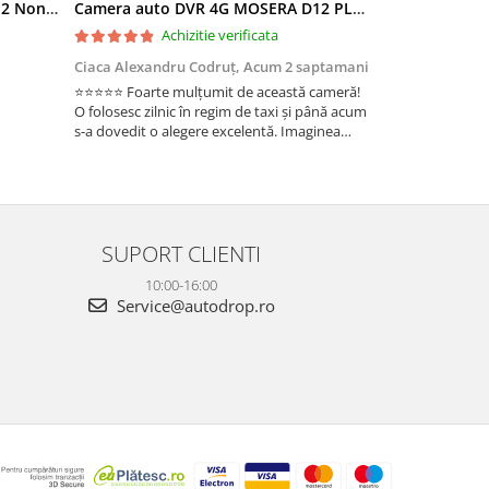
Ramă adaptoare Skoda Octavia 2 Non-Facelift (Auto A/C) 2004-2009 - fațetă 213×133 (RNS 510 / RCD 330), montaj dedicat
Camera auto DVR 4G MOSERA D12 PLUS, 3 camere, 4K UHD + Full HD + Full HD, Sony IMX415, GPS Tracking, WiFi 6, Night Vision IR, Cloud Live View, monitorizare parcare, aplicatie mobil + PC
Achizitie verificata
Ac
Ciaca Alexandru Codruț,
Acum 2 saptamani
Ciaca Alexandr
⭐⭐⭐⭐⭐ Foarte mulțumit de această cameră!
Sunt foarte mul
O folosesc zilnic în regim de taxi și până acum
folosesc zilnic î
s-a dovedit o alegere excelentă. Imaginea
a dovedit o ale
este foarte clară, atât ziua, cât și noaptea, iar
foarte clară, atâ
cele 3 camere oferă o acoperire completă a
camere oferă o 
ma...
Fun...
SUPORT CLIENTI
10:00-16:00
Service@autodrop.ro