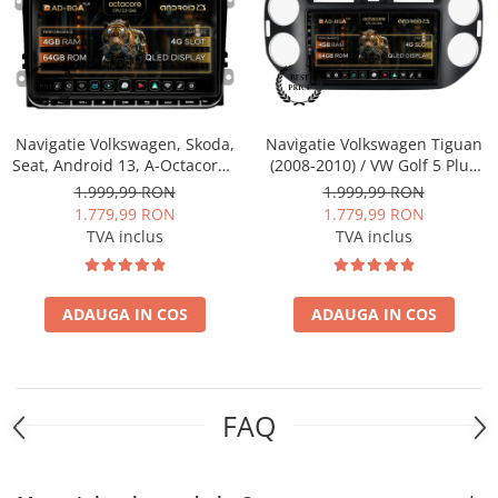
Fiat
Rame adaptoare Dodge
Jeep
Rame adaptoare Chrysler
Volvo
Rame adaptoare Isuzu
Navigatie Volkswagen, Skoda,
Navigatie Volkswagen Tiguan
Iveco
Rame adaptoare Subaru
Seat, Android 13, A-Octacore /
(2008-2010) / VW Golf 5 Plus
4GB RAM + 64GB ROM, 9 Inch
(2004-2012), Android, A-
1.999,99 RON
1.999,99 RON
Porsche
Rame adaptoare Iveco
- AD-BGAW9AC
Octacore / 4GB RAM + 64GB
1.779,99 RON
1.779,99 RON
ROM, 9 Inch - AD-
TVA inclus
TVA inclus
BGA9004+AD-BGRKIT035-0810
Ssangyong
Rame adaptoare Smart
Daihatsu
Rame adaptoare Land Rover
ADAUGA IN COS
ADAUGA IN COS
Dodge
Rame adaptoare Ssangyong
Rame adaptoare Hummer
FAQ