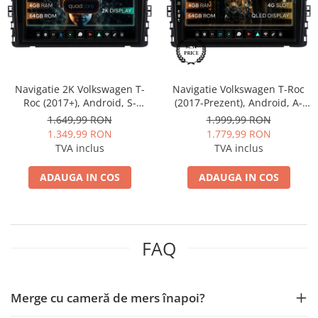
Nissan
Mitsubishi
Navigatie 2K Volkswagen T-
Navigatie Volkswagen T-Roc
Land Rover
Roc (2017+), Android, S-
(2017-Prezent), Android, A-
Quadcore / 4GB RAM + 64GB
Octacore / 4GB RAM + 64GB
1.649,99 RON
1.999,99 RON
Mazda
ROM, 9.5 Inch - AD-
ROM, 9 Inch - AD-
1.349,99 RON
1.779,99 RON
BGS90042K+AD-BGRKIT041-V2
BGA9004+AD-BGRKIT041-V2
TVA inclus
TVA inclus
Honda
ADAUGA IN COS
ADAUGA IN COS
Citroen
Isuzu
FAQ
Chrysler
Subaru
Merge cu cameră de mers înapoi?