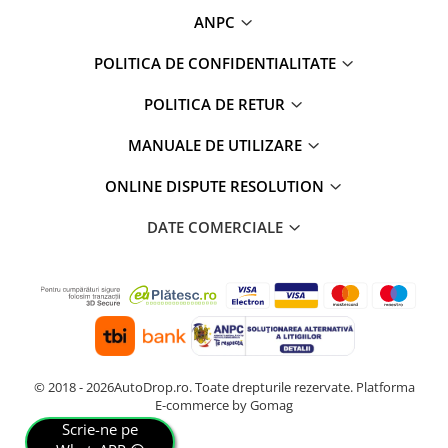
ANPC
Rame adaptoare Daihatsu
POLITICA DE CONFIDENTIALITATE
Rame adaptoare Mazda
POLITICA DE RETUR
Rame adaptoare Kia
MANUALE DE UTILIZARE
Rame adaptoare Alfa Romeo
ONLINE DISPUTE RESOLUTION
Rame adaptoare Nissan
DATE COMERCIALE
Rame adaptoare Fiat
Rame adaptoare Hyundai
Rame adaptoare Chevrolet
© 2018 - 2026AutoDrop.ro. Toate drepturile rezervate.
Platforma
Rame adaptoare Mitsubishi
E-commerce by Gomag
Scrie-ne pe
Rame adaptoare Jeep