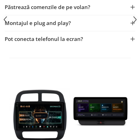
Smart
Păstrează comenzile de pe volan?
Fiat
Montajul e plug and play?
Jeep
Pot conecta telefonul la ecran?
Volvo
Iveco
Porsche
Ssangyong
Daihatsu
Dodge
Navigații auto universale