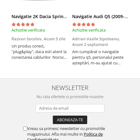
Navigații auto universale
Navigații universale 2DIN
Navigatie 2K Dacia Spring (2021- Prezent), Android, S-Quadcore / 4GB RAM + 64GB ROM, 9.5 Inch - AD-BGS90042K+AD-BGRKIT366V4s
Navigatie Audi Q5 (2009-2017), Linux OS & OEM, MMI 3G, CarPlay & Android Auto Wireless, MirrorLink, Camera AHD, 12.3 Inch - AD-BGAALNXH+AD-BGRKITQ5002
Navigații universale 1DIN
Achizitie verificata
Achizitie verificata
Achi
Rame adaptoare auto
Razvan Socolov,
Acum 5 zile
Adrian Vasile Sipoteanu,
Eug
Rame adaptoare auto
Acum 2 saptamani
Un produs corect,
Perf
"plug&play", daca esti atent la
Am cumpărat o navigație
desc
Rame adaptoare Volkswagen
conectarea cablurilor. Noroc
pentru q5, personalul peste
fast
cu asistenta Autodrop, care a
așteptări, m-au ajutat cu
fost foarte prietenoasa si
informații foarte prompt deși
Rame adaptoare Ford
dispusa sa ajute. M-a
i-am deranjat în repetate
indrumat pas cu pas si mi-a
rânduri. Foarte serviabili,
atras atentia ca nu era
livrare rapidă, suport tehnic,
Rame adaptoare M-Benz
NEWSLETTER
conectat cablul de video de la
totul impecabil, o să revin la ei
camera OE...
Nu rata ofertele si promotiile noastre
și pentru vi...
Rame adaptoare Opel
Rame adaptoare Skoda
Vreau sa primesc newsletter cu promotiile
Rame adaptoare Suzuki
magazinului. Afla mai multe in
Politica de
Confidentialitate