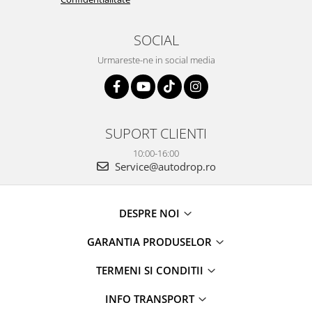
Rame adaptoare Dacia
SOCIAL
Rame adaptoare Audi
Urmareste-ne in social media
Rame adaptoare BMW
Rame adaptoare Seat
SUPORT CLIENTI
Rame adaptoare Renault
10:00-16:00
Service@autodrop.ro
Rame adaptoare Volvo
Rame adaptoare Honda
DESPRE NOI
Rame Adaptoare Porsche
GARANTIA PRODUSELOR
Rame adaptoare Peugeot
TERMENI SI CONDITII
Rame adaptoare Citroen
INFO TRANSPORT