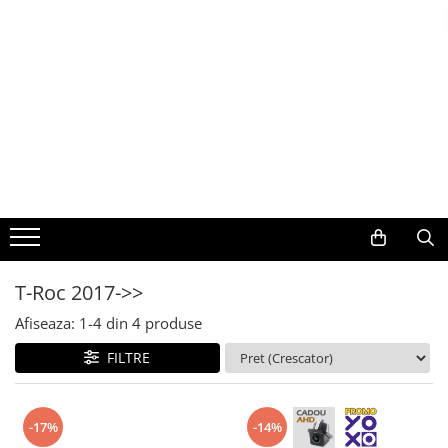
Toate Produsele
Navigații auto dedicate
Navigatii Dedicate
BMW
Volkswagen
T-Roc 2017->>
Audi
Afiseaza:
1-
4
din
4
produse
Mercedes Benz
FILTRE
Ford
-17%
-14%
Skoda