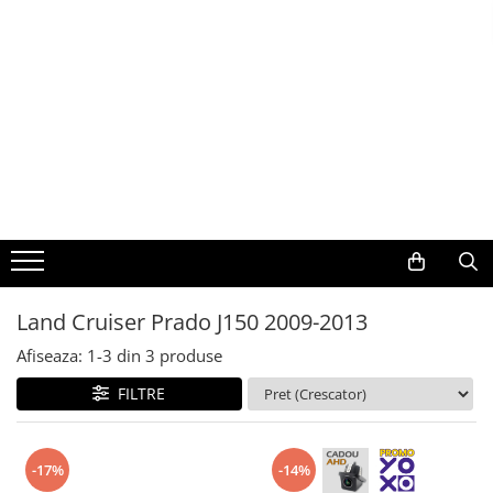
Toate Produsele
Navigații auto dedicate
Navigatii Dedicate
BMW
Volkswagen
Land Cruiser Prado J150 2009-2013
Audi
Afiseaza:
1-
3
din
3
produse
Mercedes Benz
FILTRE
Ford
-17%
-14%
Skoda