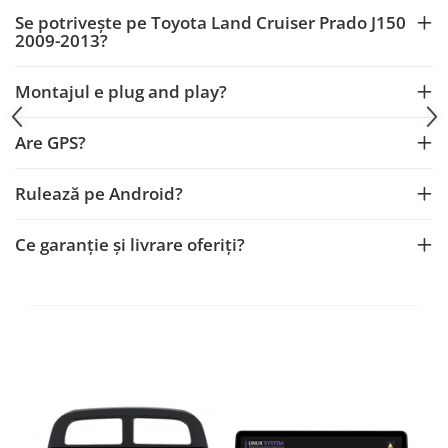
Smart
Se potrivește pe Toyota Land Cruiser Prado J150
2009-2013?
Fiat
Montajul e plug and play?
Jeep
Are GPS?
Volvo
Rulează pe Android?
Iveco
Porsche
Ce garanție și livrare oferiți?
Ssangyong
Daihatsu
Dodge
Navigații auto universale