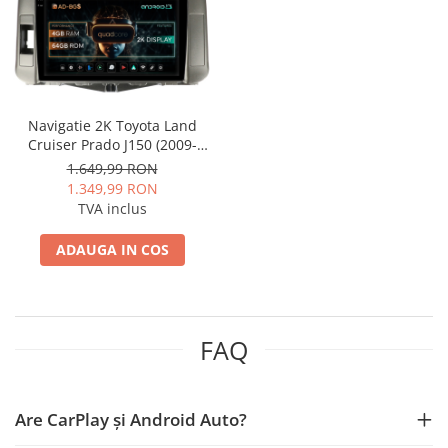
Nissan
Mitsubishi
Navigatie 2K Toyota Land
Land Rover
Cruiser Prado J150 (2009-
2013), Android, S-Quadcore /
1.649,99 RON
Mazda
4GB RAM + 64GB ROM, 9.5
1.349,99 RON
Inch - AD-BGS90042K+AD-
TVA inclus
BGRKIT070
Honda
ADAUGA IN COS
Citroen
Isuzu
FAQ
Chrysler
Subaru
Are CarPlay și Android Auto?