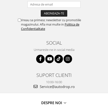
Rame adaptoare Dacia
Rame adaptoare Audi
Vreau sa primesc newsletter cu promotiile
magazinului. Afla mai multe in
Politica de
Rame adaptoare BMW
Confidentialitate
Rame adaptoare Seat
SOCIAL
Rame adaptoare Renault
Urmareste-ne in social media
Rame adaptoare Volvo
Rame adaptoare Honda
SUPORT CLIENTI
Rame Adaptoare Porsche
10:00-16:00
Service@autodrop.ro
Rame adaptoare Peugeot
Rame adaptoare Citroen
DESPRE NOI