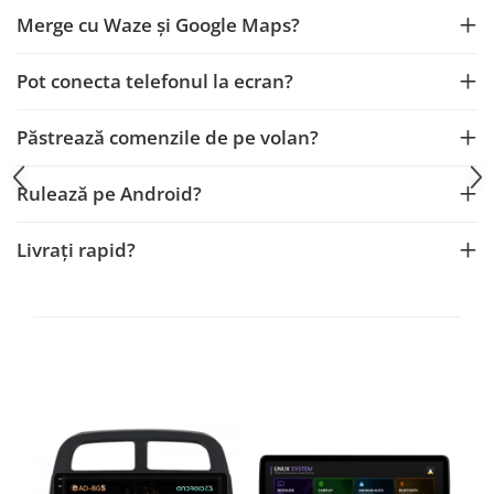
Fiat
Rame adaptoare Dodge
Merge cu Waze și Google Maps?
Jeep
Rame adaptoare Chrysler
Pot conecta telefonul la ecran?
Volvo
Rame adaptoare Isuzu
Păstrează comenzile de pe volan?
Iveco
Rame adaptoare Subaru
Rulează pe Android?
Porsche
Rame adaptoare Iveco
Livrați rapid?
Ssangyong
Rame adaptoare Smart
Daihatsu
Rame adaptoare Land Rover
Dodge
Rame adaptoare Ssangyong
Rame adaptoare Hummer