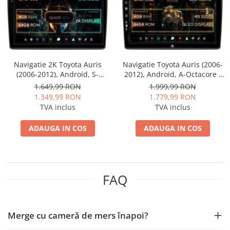
Mitsubishi
Rame adaptoare Mazda
Land Rover
Rame adaptoare Kia
Navigatie 2K Toyota Auris
Navigatie Toyota Auris (2006-
Mazda
Rame adaptoare Alfa Romeo
(2006-2012), Android, S-
2012), Android, A-Octacore /
Quadcore / 4GB RAM + 64GB
4GB RAM + 64GB ROM, 9 Inch
1.649,99 RON
1.999,99 RON
Honda
Rame adaptoare Nissan
ROM, 9.5 Inch - AD-
- AD-BGA9004+AD-
1.349,99 RON
1.779,99 RON
BGS90042K+AD-BGRKIT091V2
BGRKIT091V2
TVA inclus
TVA inclus
Citroen
Rame adaptoare Fiat
ADAUGA IN COS
ADAUGA IN COS
Isuzu
Rame adaptoare Hyundai
Chrysler
Rame adaptoare Chevrolet
FAQ
Subaru
Rame adaptoare Mitsubishi
Smart
Rame adaptoare Jeep
Merge cu cameră de mers înapoi?