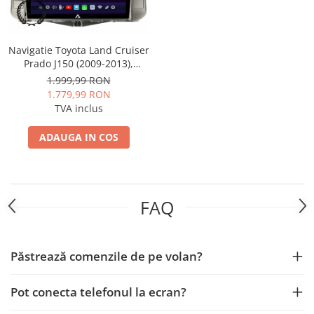
Smart
Fiat
Navigatie Toyota Land Cruiser
Prado J150 (2009-2013),
Jeep
Android, A-Octacore / 4GB
1.999,99 RON
RAM + 64GB ROM, 9 Inch -
1.779,99 RON
AD-BGA9004+AD-BGRKIT070
Volvo
TVA inclus
Iveco
ADAUGA IN COS
Porsche
Ssangyong
FAQ
Daihatsu
Păstrează comenzile de pe volan?
Dodge
Pot conecta telefonul la ecran?
Navigații auto universale