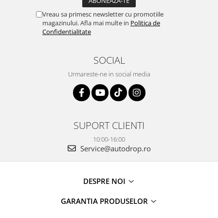
Rame adaptoare Daihatsu
Vreau sa primesc newsletter cu promotiile
magazinului. Afla mai multe in
Politica de
Confidentialitate
Rame adaptoare Mazda
Rame adaptoare Kia
SOCIAL
Urmareste-ne in social media
Rame adaptoare Alfa Romeo
Rame adaptoare Nissan
Rame adaptoare Fiat
SUPORT CLIENTI
10:00-16:00
Rame adaptoare Hyundai
Service@autodrop.ro
Rame adaptoare Chevrolet
DESPRE NOI
Rame adaptoare Mitsubishi
GARANTIA PRODUSELOR
Rame adaptoare Jeep