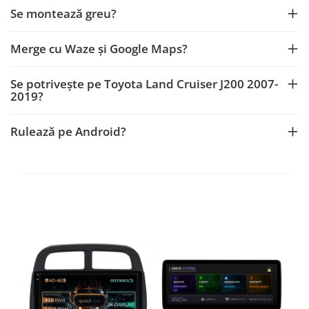
Navigații auto universale
Se montează greu?
Navigații universale 2DIN
Navigații universale 1DIN
Merge cu Waze și Google Maps?
Rame adaptoare auto
Se potrivește pe Toyota Land Cruiser J200 2007-
Rame adaptoare auto
2019?
Rame adaptoare Volkswagen
Rulează pe Android?
Rame adaptoare Ford
Rame adaptoare M-Benz
Rame adaptoare Opel
Rame adaptoare Skoda
Rame adaptoare Suzuki