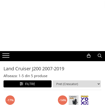
Toate Produsele
Navigații auto dedicate
Navigatii Dedicate
BMW
Volkswagen
Land Cruiser J200 2007-2019
Audi
Afiseaza:
1-
5
din
5
produse
Mercedes Benz
FILTRE
Ford
-17%
-14%
Skoda