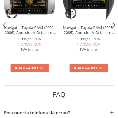
Navigatie Toyota RAV4 (2001-
Navigatie Toyota RAV4 (2003-
2006), Android, A-Octacore /
2005), Android, A-Octacore /
4GB RAM + 64GB ROM, 9 Inch
4GB RAM + 64GB ROM, 9 Inch
1.999,99 RON
1.999,99 RON
- AD-BGA9004+AD-BGRKIT109
- AD-BGA9004+AD-
1.779,99 RON
1.779,99 RON
BGRKIT109V4
TVA inclus
TVA inclus
ADAUGA IN COS
ADAUGA IN COS
FAQ
Pot conecta telefonul la ecran?