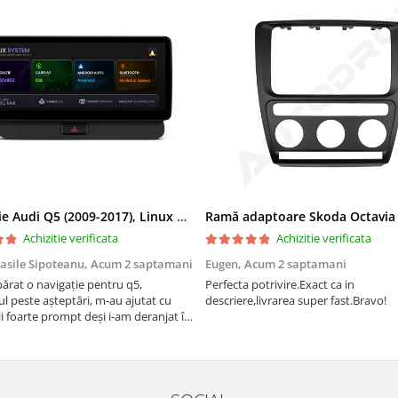
Navigatie Audi Q5 (2009-2017), Linux OS & OEM, MMI 3G, CarPlay & Android Auto Wireless, MirrorLink, Camera AHD, 12.3 Inch - AD-BGAALNXH+AD-BGRKITQ5002
Achizitie verificata
Achizitie verificata
asile Sipoteanu,
Acum 2 saptamani
Eugen,
Acum 2 saptamani
rat o navigație pentru q5,
Perfecta potrivire.Exact ca in
l peste așteptări, m-au ajutat cu
descriere,livrarea super fast.Bravo!
i foarte prompt deși i-am deranjat în
rânduri. Foarte serviabili, livrare
uport tehnic, totul impecabil, o să
i și pentru vi...