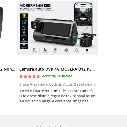
Ramă adaptoare Skoda Octavia 2 Non-Facelift (Auto A/C) 2004-2009 - fațetă 213×133 (RNS 510 / RCD 330), montaj dedicat
Camera auto DVR 4G MOSERA D12 PLUS, 3 camere, 4K UHD + Full HD + Full HD, Sony IMX415, GPS Tracking, WiFi 6, Night Vision IR, Cloud Live View, monitorizare parcare, aplicatie mobil + PC
Achizitie verificata
Ac
Ciaca Alexandru Codruț,
Acum 2 saptamani
Ciaca Alexandr
⭐⭐⭐⭐⭐ Foarte mulțumit de această cameră!
Sunt foarte mul
O folosesc zilnic în regim de taxi și până acum
folosesc zilnic î
s-a dovedit o alegere excelentă. Imaginea
a dovedit o ale
este foarte clară, atât ziua, cât și noaptea, iar
foarte clară, atâ
cele 3 camere oferă o acoperire completă a
camere oferă o 
ma...
Fun...