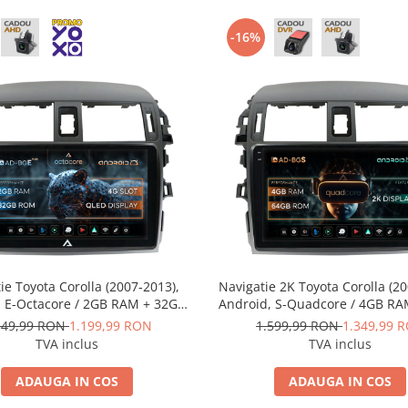
-16%
ie Toyota Corolla (2007-2013),
Navigatie 2K Toyota Corolla (20
, E-Octacore / 2GB RAM + 32GB
Android, S-Quadcore / 4GB R
 9 Inch - AD-BGE9002+AD-
ROM, 9.5 Inch - AD-BGS900
349,99 RON
1.199,99 RON
1.599,99 RON
1.349,99 
BGRKIT067
BGRKIT067
TVA inclus
TVA inclus
ADAUGA IN COS
ADAUGA IN COS