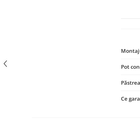
Navigații auto universale
Navigații universale 2DIN
Navigații universale 1DIN
Rame adaptoare auto
Rame adaptoare auto
Montaju
Rame adaptoare Volkswagen
Pot con
Rame adaptoare Ford
Păstrea
Rame adaptoare M-Benz
Ce garan
Rame adaptoare Opel
Rame adaptoare Skoda
Rame adaptoare Suzuki