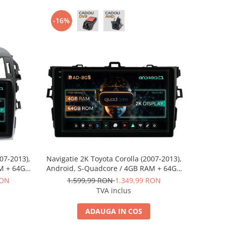
-16%
07-2013),
Navigatie 2K Toyota Corolla (2007-2013),
AM + 64GB
Android, S-Quadcore / 4GB RAM + 64GB
42K+AD-
ROM, 9.5 Inch - AD-BGS90042K+AD-
RON
1.599,99 RON
1.349,99 RON
BGRKIT091
TVA inclus
ADAUGA IN COS