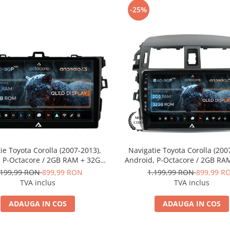
-25%
ie Toyota Corolla (2007-2013),
Navigatie Toyota Corolla (200
, P-Octacore / 2GB RAM + 32GB
Android, P-Octacore / 2GB RA
 9 Inch - AD-BGP9002+AD-
ROM, 9 Inch - AD-BGP900
.199,99 RON
899,99 RON
1.199,99 RON
899,99 R
BGRKIT091
BGRKIT067
TVA inclus
TVA inclus
ADAUGA IN COS
ADAUGA IN COS