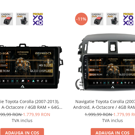
-11%
ie Toyota Corolla (2007-2013),
Navigatie Toyota Corolla (200
, A-Octacore / 4GB RAM + 64GB
Android, A-Octacore / 4GB RA
 9 Inch - AD-BGA9004+AD-
ROM, 9 Inch - AD-BGA900
999,99 RON
1.779,99 RON
1.999,99 RON
1.779,99 
BGRKIT091
BGRKIT067
TVA inclus
TVA inclus
ADAUGA IN COS
ADAUGA IN COS