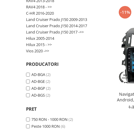
RAV4 2013-2018
RAV4 2018 - >>
-11%
Nissan
C-HR 2016-2020
Land Cruiser Prado J150 2009-2013
Land Cruiser Prado J150 2014-2017
Mitsubishi
Land Cruiser Prado J150 2017 ->>
Hilux 2005-2014
Land Rover
Hilux 2015 - >>
Vios 2020 ->>
Mazda
PRODUCATORI
Honda
AD-BGA
(2)
AD-BGE
(2)
Citroen
AD-BGP
(2)
Navigat
AD-BGS
(2)
Isuzu
Android
ROM,
1.
PRET
Chrysler
750 RON - 1000 RON
(2)
Subaru
Peste 1000 RON
(6)