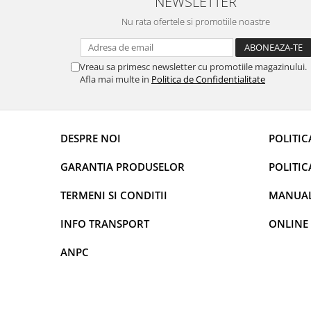
NEWSLETTER
Rame adaptoare Daihatsu
Nu rata ofertele si promotiile noastre
Rame adaptoare Mazda
Vreau sa primesc newsletter cu promotiile magazinului.
Afla mai multe in
Politica de Confidentialitate
Rame adaptoare Kia
Rame adaptoare Alfa Romeo
DESPRE NOI
POLITIC
Rame adaptoare Nissan
GARANTIA PRODUSELOR
POLITIC
Rame adaptoare Fiat
TERMENI SI CONDITII
MANUALE
Rame adaptoare Hyundai
INFO TRANSPORT
ONLINE
Rame adaptoare Chevrolet
ANPC
Rame adaptoare Mitsubishi
Rame adaptoare Jeep