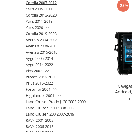
Corolla 2007-2012
-25%
Yaris 2005-2011
Opel
Corolla 2013-2020
Yaris 2011-2018
Dacia
Yaris 2020 ->>
Corolla 2019-2023
Peugeot
Avensis 2004-2008
Avensis 2009-2015
Hyundai
Avensis 2015-2018
Aygo 2005-2014
Toyota
Aygo 2014-2022
Vios 2002 - >>
Proace 2016-2020
Seat
Prius 2015-2022
Navigat
Fortuner 2004 - >>
Kia
Android
Highlander 2001 - >>
ROM,
1
Land Cruiser Prado J120 2002-2009
Chevrolet
Land Cruiser L100 1998-2006
Land Cruiser J200 2007-2019
Suzuki
RAV4 2001-2005
RAV4 2006-2012
Renault