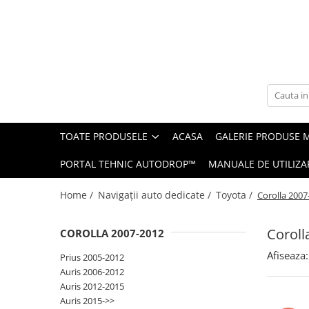
Toate Produsele
Navigații auto dedicate
Navigatii Dedicate
TOATE PRODUSELE
ACASA
GALERIE PRODUSE 
BMW
PORTAL TEHNIC AUTODROP™
MANUALE DE UTILIZA
Volkswagen
Home /
Navigații auto dedicate /
Toyota /
Corolla 2007
Audi
Coroll
COROLLA 2007-2012
Mercedes Benz
Afiseaza:
Prius 2005-2012
Ford
Auris 2006-2012
Auris 2012-2015
Skoda
Auris 2015->>