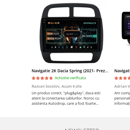
Rame adaptoare Dacia
Rame adaptoare Audi
Rame adaptoare BMW
Rame adaptoare Seat
Rame adaptoare Renault
Rame adaptoare Volvo
Navigatie 2K Dacia Spring (2021- Prezent), Android, S-Quadcore / 4GB RAM + 64GB ROM, 9.5 Inch - AD-BGS90042K+AD-BGRKIT366V4s
Achizitie verificata
Rame adaptoare Honda
Razvan Socolov,
Acum 4 zile
Adrian V
Un produs corect, "plug&play", daca esti
Am cumpă
Rame Adaptoare Porsche
atent la conectarea cablurilor. Noroc cu
personalu
asistenta Autodrop, care a fost foarte
informați
prietenoasa si dispusa sa ajute. M-a indrumat
repetate 
Rame adaptoare Peugeot
pas cu pas si mi-a atras atentia ca nu era
rapidă, s
conectat cablul de video de la camera OE...
revin la e
Rame adaptoare Citroen