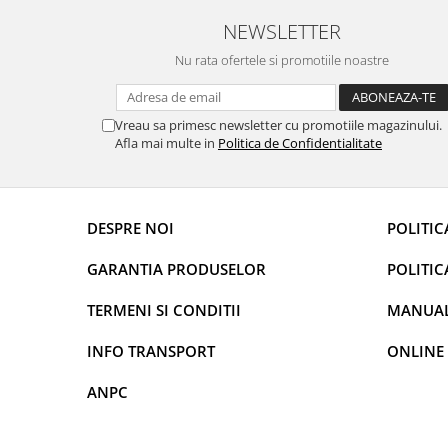
Rame adaptoare Dacia
NEWSLETTER
Rame adaptoare Audi
Nu rata ofertele si promotiile noastre
Rame adaptoare BMW
Vreau sa primesc newsletter cu promotiile magazinului.
Afla mai multe in
Politica de Confidentialitate
Rame adaptoare Seat
Rame adaptoare Renault
DESPRE NOI
POLITIC
Rame adaptoare Volvo
GARANTIA PRODUSELOR
POLITIC
Rame adaptoare Honda
TERMENI SI CONDITII
MANUALE
Rame Adaptoare Porsche
INFO TRANSPORT
ONLINE
Rame adaptoare Peugeot
ANPC
Rame adaptoare Citroen