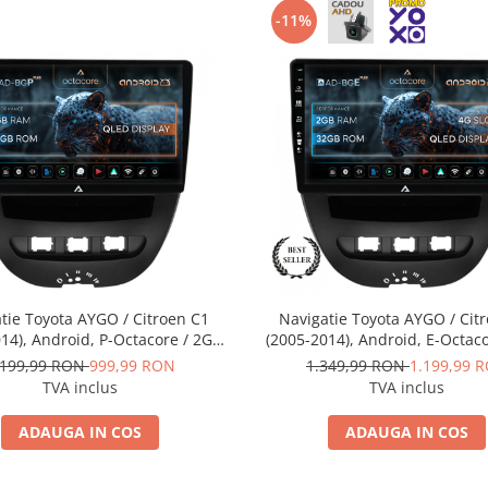
-11%
tie Toyota AYGO / Citroen C1
Navigatie Toyota AYGO / Cit
14), Android, P-Octacore / 2GB
(2005-2014), Android, E-Octac
 32GB ROM, 10.1 Inch - AD-
RAM + 32GB ROM, 10.1 Inch
.199,99 RON
999,99 RON
1.349,99 RON
1.199,99 
BGP9002+AD-BGRKIT099
BGE9002+AD-BGRKIT09
TVA inclus
TVA inclus
ADAUGA IN COS
ADAUGA IN COS