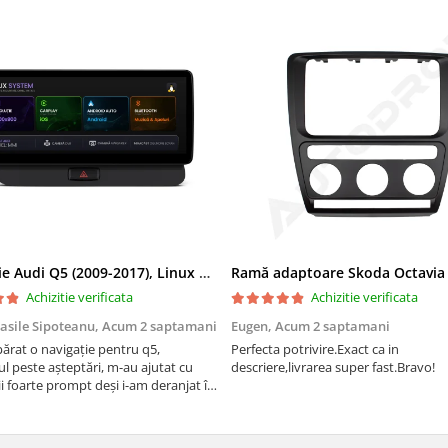
Navigatie Audi Q5 (2009-2017), Linux OS & OEM, MMI 3G, CarPlay & Android Auto Wireless, MirrorLink, Camera AHD, 12.3 Inch - AD-BGAALNXH+AD-BGRKITQ5002
Achizitie verificata
Achizitie verificata
asile Sipoteanu,
Acum 2 saptamani
Eugen,
Acum 2 saptamani
rat o navigație pentru q5,
Perfecta potrivire.Exact ca in
l peste așteptări, m-au ajutat cu
descriere,livrarea super fast.Bravo!
i foarte prompt deși i-am deranjat în
rânduri. Foarte serviabili, livrare
uport tehnic, totul impecabil, o să
i și pentru vi...