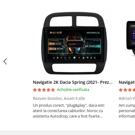
Navigații auto universale
Navigații universale 2DIN
Navigații universale 1DIN
Rame adaptoare auto
Rame adaptoare auto
Rame adaptoare Volkswagen
Rame adaptoare Ford
Navigatie 2K Dacia Spring (2021- Prezent), Android, S-Quadcore / 4GB RAM + 64GB ROM, 9.5 Inch - AD-BGS90042K+AD-BGRKIT366V4s
Rame adaptoare M-Benz
Achizitie verificata
Rame adaptoare Opel
Razvan Socolov,
Acum 5 zile
Adrian V
Un produs corect, "plug&play", daca esti
Am cumpă
Rame adaptoare Skoda
atent la conectarea cablurilor. Noroc cu
personalu
asistenta Autodrop, care a fost foarte
informați
prietenoasa si dispusa sa ajute. M-a indrumat
repetate 
Rame adaptoare Suzuki
pas cu pas si mi-a atras atentia ca nu era
rapidă, s
conectat cablul de video de la camera OE...
revin la e