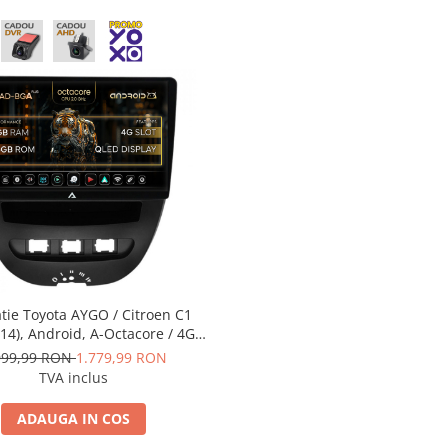
tie Toyota AYGO / Citroen C1
14), Android, A-Octacore / 4GB
 64GB ROM, 10.1 Inch - AD-
999,99 RON
1.779,99 RON
GA9004+AD-BGRKIT099
TVA inclus
ADAUGA IN COS