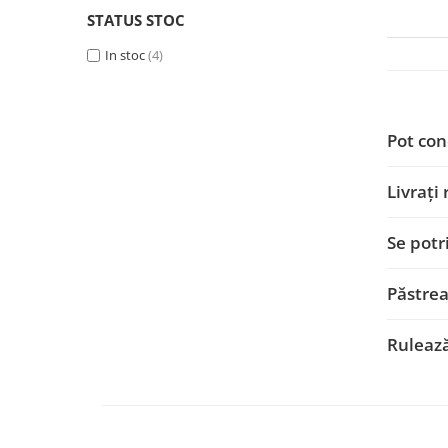
Smart
STATUS STOC
In stoc
(4)
Fiat
Jeep
Pot con
Volvo
Livrați
Iveco
Se potr
Porsche
Ssangyong
Păstrea
Daihatsu
Ruleaz
Dodge
Navigații auto universale