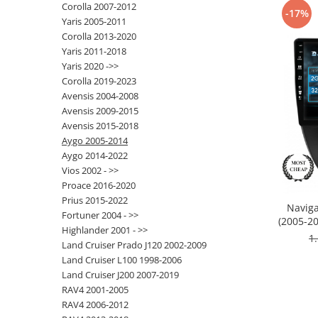
Corolla 2007-2012
-17%
Yaris 2005-2011
Opel
Corolla 2013-2020
Yaris 2011-2018
Dacia
Yaris 2020 ->>
Corolla 2019-2023
Peugeot
Avensis 2004-2008
Avensis 2009-2015
Hyundai
Avensis 2015-2018
Aygo 2005-2014
Toyota
Aygo 2014-2022
Vios 2002 - >>
Proace 2016-2020
Seat
Prius 2015-2022
Naviga
Fortuner 2004 - >>
Kia
(2005-20
Highlander 2001 - >>
RAM +
1
Land Cruiser Prado J120 2002-2009
Chevrolet
Land Cruiser L100 1998-2006
Land Cruiser J200 2007-2019
Suzuki
RAV4 2001-2005
RAV4 2006-2012
Renault