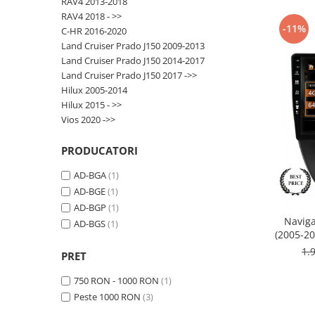
RAV4 2013-2018
RAV4 2018 - >>
-11%
Nissan
C-HR 2016-2020
Land Cruiser Prado J150 2009-2013
Land Cruiser Prado J150 2014-2017
Mitsubishi
Land Cruiser Prado J150 2017 ->>
Hilux 2005-2014
Land Rover
Hilux 2015 - >>
Vios 2020 ->>
Mazda
PRODUCATORI
Honda
AD-BGA
(1)
AD-BGE
(1)
Citroen
AD-BGP
(1)
Naviga
AD-BGS
(1)
Isuzu
(2005-20
RAM +
1.
PRET
Chrysler
B
750 RON - 1000 RON
(1)
Subaru
Peste 1000 RON
(3)