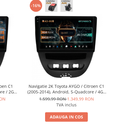
-16%
roen C1
Navigatie 2K Toyota AYGO / Citroen C1
ore / 2GB
(2005-2014), Android, S-Quadcore / 4GB
 - AD-
RAM + 64GB ROM, 10.36 Inch - AD-
RON
1.599,99 RON
1.349,99 RON
9
BGS90042K+AD-BGRKIT099
TVA inclus
ADAUGA IN COS