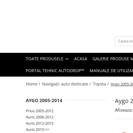
Toate Produsele
Navigații auto dedicate
Navigatii Dedicate
TOATE PRODUSELE
ACASA
GALERIE PRODUSE 
BMW
PORTAL TEHNIC AUTODROP™
MANUALE DE UTILIZA
Volkswagen
Home /
Navigații auto dedicate /
Toyota /
Aygo 2005-2
Audi
Aygo 
AYGO 2005-2014
Mercedes Benz
Afiseaza:
Prius 2005-2012
Ford
Auris 2006-2012
Auris 2012-2015
Skoda
Auris 2015->>