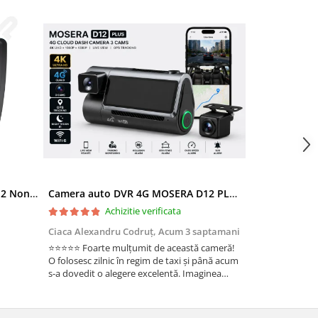
Ramă adaptoare Skoda Octavia 2 Non-Facelift (Auto A/C) 2004-2009 - fațetă 213×133 (RNS 510 / RCD 330), montaj dedicat
Camera auto DVR 4G MOSERA D12 PLUS, 3 camere, 4K UHD + Full HD + Full HD, Sony IMX415, GPS Tracking, WiFi 6, Night Vision IR, Cloud Live View, monitorizare parcare, aplicatie mobil + PC
Achizitie verificata
Ac
Ciaca Alexandru Codruț,
Acum 3 saptamani
Ciaca Alexandr
⭐⭐⭐⭐⭐ Foarte mulțumit de această cameră!
Sunt foarte mul
O folosesc zilnic în regim de taxi și până acum
folosesc zilnic î
s-a dovedit o alegere excelentă. Imaginea
a dovedit o ale
este foarte clară, atât ziua, cât și noaptea, iar
foarte clară, atâ
cele 3 camere oferă o acoperire completă a
camere oferă o 
ma...
Fun...