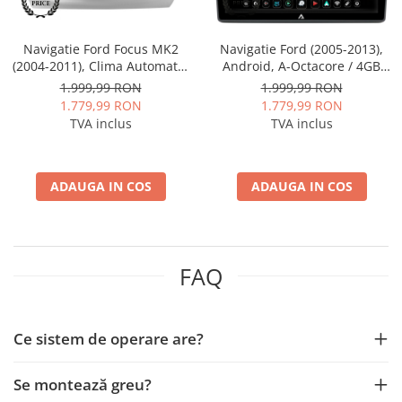
Rame adaptoare Daihatsu
Navigatie Ford Focus MK2
Navigatie Ford (2005-2013),
Rame adaptoare Mazda
(2004-2011), Clima Automata,
Android, A-Octacore / 4GB
Android, A-Octacore / 4GB
RAM + 64GB ROM, 9 inch -
1.999,99 RON
1.999,99 RON
RAM + 64GB ROM, 9 Inch -
AD-BGA9004+AD-BGRKIT137
Rame adaptoare Kia
1.779,99 RON
1.779,99 RON
AD-BGA9004+AD-BGRKIT117
TVA inclus
TVA inclus
Rame adaptoare Alfa Romeo
Rame adaptoare Nissan
ADAUGA IN COS
ADAUGA IN COS
Rame adaptoare Fiat
Rame adaptoare Hyundai
FAQ
Rame adaptoare Chevrolet
Ce sistem de operare are?
Rame adaptoare Mitsubishi
Se montează greu?
Rame adaptoare Jeep