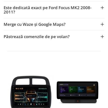
Este dedicată exact pe Ford Focus MK2 2008-
Rame adaptoare Dodge
2011?
Rame adaptoare Chrysler
Merge cu Waze și Google Maps?
Rame adaptoare Isuzu
Păstrează comenzile de pe volan?
Rame adaptoare Subaru
Rame adaptoare Iveco
Rame adaptoare Smart
Rame adaptoare Land Rover
Rame adaptoare Ssangyong
Rame adaptoare Hummer
Camere marșarier auto