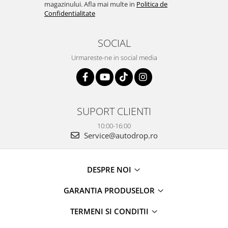
magazinului. Afla mai multe in
Politica de
Camere Renault
Confidentialitate
Camere Fiat
SOCIAL
Urmareste-ne in social media
Camere Citroen
Camere Peugeot
Camere Fiat
SUPORT CLIENTI
10:00-16:00
Camere înregistrare trafic
Service@autodrop.ro
Accesorii multimedia
DESPRE NOI
Conectică Auto
GARANTIA PRODUSELOR
Conectică Auto
TERMENI SI CONDITII
Conectică Audi