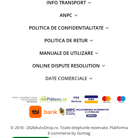
INFO TRANSPORT
Conectică BMW
ANPC
Conectică Volkswagen
POLITICA DE CONFIDENTIALITATE
Conectică Mercedes Benz
POLITICA DE RETUR
Conectică Ford
MANUALE DE UTILIZARE
Conectică Opel
ONLINE DISPUTE RESOLUTION
DATE COMERCIALE
Conectică Skoda
Conectică Honda
Conectică Chevrolet
Conectică Suzuki
© 2018 - 2026AutoDrop.ro. Toate drepturile rezervate.
Platforma
E-commerce by Gomag
Conectică Renault