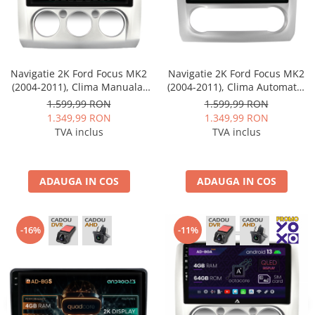
Navigații auto universale
Navigații universale 2DIN
Navigații universale 1DIN
Navigatie 2K Ford Focus MK2
Navigatie 2K Ford Focus MK2
Rame adaptoare auto
(2004-2011), Clima Manuala,
(2004-2011), Clima Automata,
Rame adaptoare auto
Android, S-Quadcore / 4GB
Android, S-Quadcore / 4GB
1.599,99 RON
1.599,99 RON
RAM + 64GB ROM, 9.5 Inch -
RAM + 64GB ROM, 9.5 Inch -
1.349,99 RON
1.349,99 RON
AD-BGS90042K+AD-
AD-BGS90042K+AD-
Rame adaptoare Volkswagen
TVA inclus
TVA inclus
BGRKIT112
BGRKIT117
Rame adaptoare Ford
ADAUGA IN COS
ADAUGA IN COS
Rame adaptoare M-Benz
Rame adaptoare Opel
-16%
-11%
Rame adaptoare Skoda
Rame adaptoare Suzuki