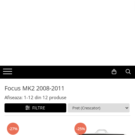
Toate Produsele
Navigații auto dedicate
Navigatii Dedicate
BMW
Volkswagen
Focus MK2 2008-2011
Audi
Afiseaza:
1-
12
din
12
produse
Mercedes Benz
FILTRE
Ford
-27%
-25%
Skoda