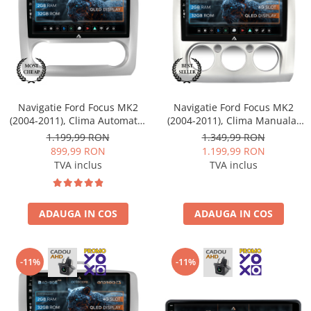
Nissan
Mitsubishi
Land Rover
Navigatie Ford Focus MK2
Navigatie Ford Focus MK2
(2004-2011), Clima Automata,
(2004-2011), Clima Manuala,
Mazda
Android, P-Octacore / 2GB
Android, E-Octacore / 2GB
1.199,99 RON
1.349,99 RON
RAM + 32GB ROM, 9 Inch -
RAM + 32GB ROM, 9 Inch -
899,99 RON
1.199,99 RON
Honda
AD-BGP9002+AD-BGRKIT117
AD-BGE9002+AD-BGRKIT112
TVA inclus
TVA inclus
Citroen
ADAUGA IN COS
ADAUGA IN COS
Isuzu
Chrysler
-11%
-11%
Subaru