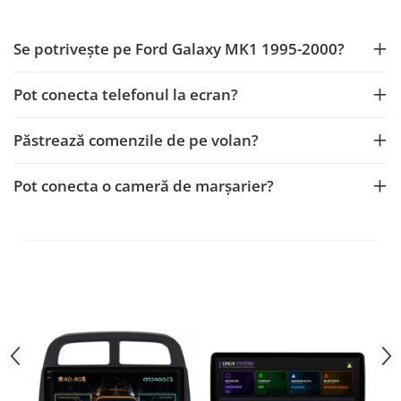
Mitsubishi
Rame adaptoare Mazda
Se potrivește pe Ford Galaxy MK1 1995-2000?
Land Rover
Rame adaptoare Kia
Pot conecta telefonul la ecran?
Mazda
Rame adaptoare Alfa Romeo
Păstrează comenzile de pe volan?
Honda
Rame adaptoare Nissan
Pot conecta o cameră de marșarier?
Citroen
Rame adaptoare Fiat
Isuzu
Rame adaptoare Hyundai
Chrysler
Rame adaptoare Chevrolet
Subaru
Rame adaptoare Mitsubishi
Smart
Rame adaptoare Jeep