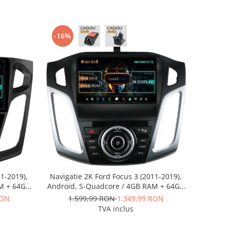
-16%
11-2019),
Navigatie 2K Ford Focus 3 (2011-2019),
AM + 64GB
Android, S-Quadcore / 4GB RAM + 64GB
42K+AD-
ROM, 9.5 Inch - AD-BGS90042K+AD-
RON
1.599,99 RON
1.349,99 RON
BGRKIT144
TVA inclus