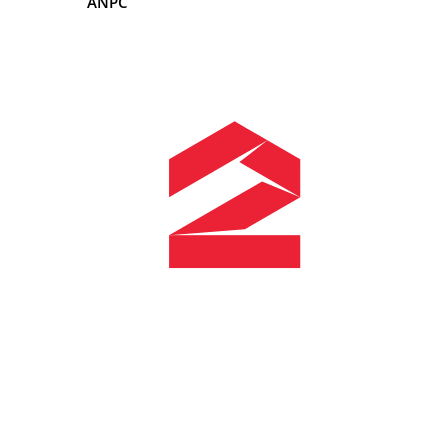
ANPC
Rame adaptoare Dodge
Rame adaptoare Chrysler
Rame adaptoare Isuzu
Rame adaptoare Subaru
Rame adaptoare Iveco
Rame adaptoare Smart
Rame adaptoare Land Rover
Rame adaptoare Ssangyong
Rame adaptoare Hummer
Camere marșarier auto