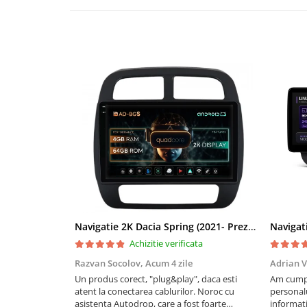
Rame adaptoare Dacia
Rame adaptoare Audi
Rame adaptoare BMW
Rame adaptoare Seat
Rame adaptoare Renault
Rame adaptoare Volvo
Rame adaptoare Honda
Navigatie 2K Dacia Spring (2021- Prezent), Android, S-Quadcore / 4GB RAM + 64GB ROM, 9.5 Inch - AD-BGS90042K+AD-BGRKIT366V4s
Rame Adaptoare Porsche
Achizitie verificata
Rame adaptoare Peugeot
Razvan Socolov,
Acum 4 zile
Adrian V
Un produs corect, "plug&play", daca esti
Am cumpă
Rame adaptoare Citroen
atent la conectarea cablurilor. Noroc cu
personalu
asistenta Autodrop, care a fost foarte
informați