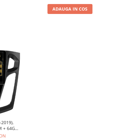
ADAUGA IN COS
-2019),
M + 64GB
4+AD-
RON