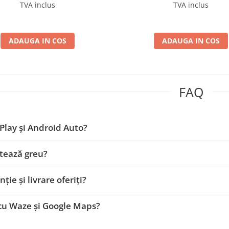
BGRKIT144
BGRKIT115
TVA inclus
TVA inclus
ADAUGA IN COS
ADAUGA IN COS
FAQ
Play și Android Auto?
tează greu?
ție și livrare oferiți?
cu Waze și Google Maps?