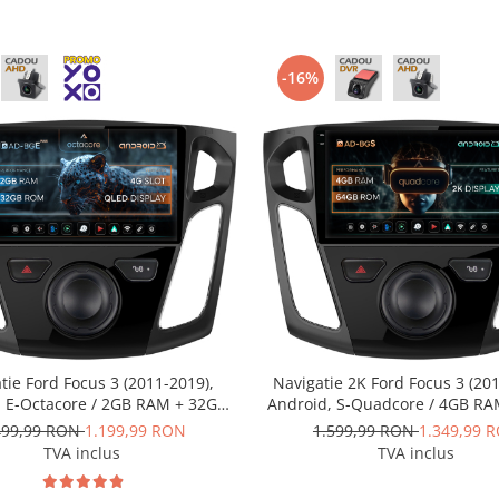
-16%
tie Ford Focus 3 (2011-2019),
Navigatie 2K Ford Focus 3 (20
, E-Octacore / 2GB RAM + 32GB
Android, S-Quadcore / 4GB R
 9 Inch - AD-BGE9002+AD-
ROM, 9.5 Inch - AD-BGS900
499,99 RON
1.199,99 RON
1.599,99 RON
1.349,99 
BGRKIT115
BGRKIT115
TVA inclus
TVA inclus