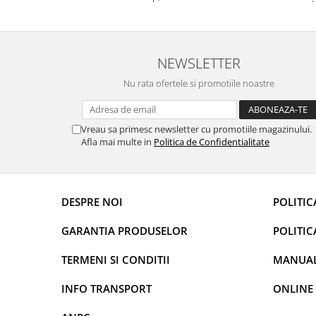
prietenoasa si dispusa sa ajute. M-a indrumat
repetate 
Rame adaptoare Daihatsu
pas cu pas si mi-a atras atentia ca nu era
rapidă, s
conectat cablul de video de la camera OE...
revin la e
Rame adaptoare Mazda
NEWSLETTER
Rame adaptoare Kia
Nu rata ofertele si promotiile noastre
Rame adaptoare Alfa Romeo
Vreau sa primesc newsletter cu promotiile magazinului.
Afla mai multe in
Politica de Confidentialitate
Rame adaptoare Nissan
Rame adaptoare Fiat
DESPRE NOI
POLITIC
Rame adaptoare Hyundai
GARANTIA PRODUSELOR
POLITIC
Rame adaptoare Chevrolet
TERMENI SI CONDITII
MANUALE
Rame adaptoare Mitsubishi
INFO TRANSPORT
ONLINE
Rame adaptoare Jeep