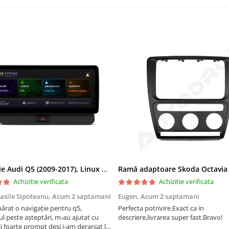
Navigatie Audi Q5 (2009-2017), Linux OS & OEM, MMI 3G, CarPlay & Android Auto Wireless, MirrorLink, Camera AHD, 12.3 Inch - AD-BGAALNXH+AD-BGRKITQ5002
Achizitie verificata
Achizitie verificata
asile Sipoteanu,
Acum 2 saptamani
Eugen,
Acum 2 saptamani
rat o navigație pentru q5,
Perfecta potrivire.Exact ca in
l peste așteptări, m-au ajutat cu
descriere,livrarea super fast.Bravo!
i foarte prompt deși i-am deranjat în