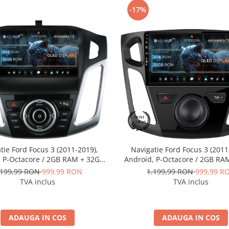
-17%
tie Ford Focus 3 (2011-2019),
Navigatie Ford Focus 3 (2011
, P-Octacore / 2GB RAM + 32GB
Android, P-Octacore / 2GB RA
 9 Inch - AD-BGP9002+AD-
ROM, 9 Inch - AD-BGP900
.199,99 RON
999,99 RON
1.199,99 RON
999,99 R
BGRKIT144
BGRKIT115
TVA inclus
TVA inclus
ADAUGA IN COS
ADAUGA IN COS