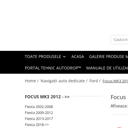
Toate Produsele
Navigații auto dedicate
Navigatii Dedicate
TOATE PRODUSELE
ACASA
GALERIE PRODUSE 
BMW
PORTAL TEHNIC AUTODROP™
MANUALE DE UTILIZA
Volkswagen
Home /
Navigații auto dedicate /
Ford /
Focus MK3 2012
Audi
Focus 
FOCUS MK3 2012 - >>
Mercedes Benz
Afiseaza:
Fiesta 2002-2008
Ford
Fiesta 2009-2012
Fiesta 2013-2017
Skoda
Fiesta 2018->>