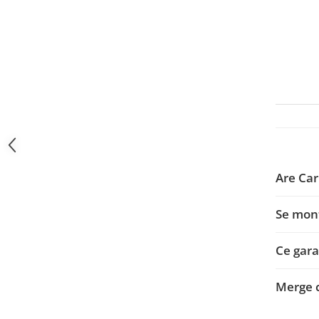
Navigații auto universale
Navigații universale 2DIN
Navigații universale 1DIN
Rame adaptoare auto
Rame adaptoare auto
Rame adaptoare Volkswagen
Rame adaptoare Ford
Are Car
Rame adaptoare M-Benz
Se mon
Rame adaptoare Opel
Ce garan
Rame adaptoare Skoda
Merge 
Rame adaptoare Suzuki