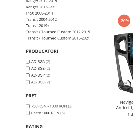
Ranger 2012-2015
Ranger 2016 - >>
Nissan
F150 2008-2014
Transit 2004-2012
-20%
Transit 2019+
Mitsubishi
Transit / Tourneo Custom 2012-2015
Transit / Tourneo Custom 2015-2021
Land Rover
PRODUCATORI
Mazda
AD-BGA
(2)
Honda
AD-BGE
(2)
AD-BGP
(2)
Citroen
AD-BGS
(2)
Isuzu
PRET
Naviga
750 RON - 1000 RON
(2)
Android
Chrysler
Peste 1000 RON
(6)
ROM,
1.
Subaru
RATING