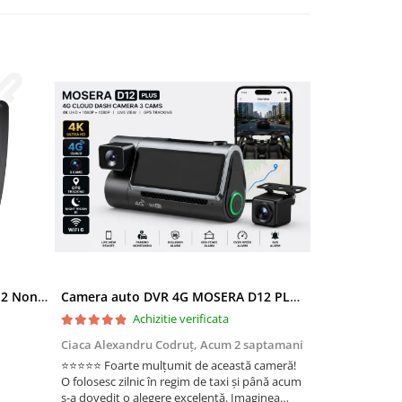
Ramă adaptoare Skoda Octavia 2 Non-Facelift (Auto A/C) 2004-2009 - fațetă 213×133 (RNS 510 / RCD 330), montaj dedicat
Camera auto DVR 4G MOSERA D12 PLUS, 3 camere, 4K UHD + Full HD + Full HD, Sony IMX415, GPS Tracking, WiFi 6, Night Vision IR, Cloud Live View, monitorizare parcare, aplicatie mobil + PC
Achizitie verificata
Ac
Ciaca Alexandru Codruț,
Acum 2 saptamani
Ciaca Alexandr
⭐⭐⭐⭐⭐ Foarte mulțumit de această cameră!
Sunt foarte mul
O folosesc zilnic în regim de taxi și până acum
folosesc zilnic î
s-a dovedit o alegere excelentă. Imaginea
a dovedit o ale