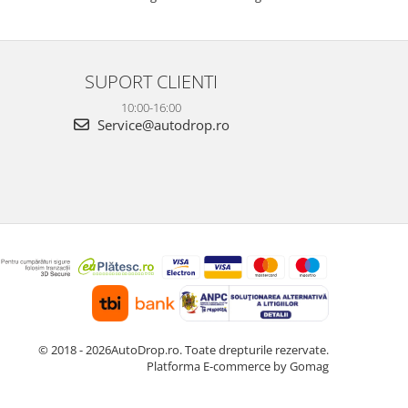
este foarte clară, atât ziua, cât și noaptea, iar
foarte clară, atâ
cele 3 camere oferă o acoperire completă a
camere oferă o 
ma...
Fun...
SUPORT CLIENTI
10:00-16:00
Service@autodrop.ro
© 2018 - 2026AutoDrop.ro. Toate drepturile rezervate.
Platforma E-commerce by Gomag