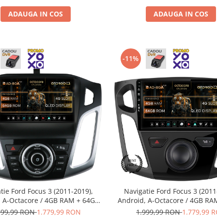
ADAUGA IN COS
ADAUGA IN COS
-11%
tie Ford Focus 3 (2011-2019),
Navigatie Ford Focus 3 (2011
, A-Octacore / 4GB RAM + 64GB
Android, A-Octacore / 4GB RA
 9 Inch - AD-BGA9004+AD-
ROM, 9 Inch - AD-BGA900
999,99 RON
1.779,99 RON
1.999,99 RON
1.779,99 