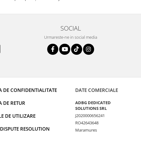
rânduri. Foarte serviabili, livrare
uport tehnic, totul impecabil, o să
i și pentru vi...
SOCIAL
Urmareste-ne in social media
A DE CONFIDENTIALITATE
DATE COMERCIALE
A DE RETUR
ADBG DEDICATED
SOLUTIONS SRL
 DE UTILIZARE
J2020000656241
RO42643648
 DISPUTE RESOLUTION
Maramures