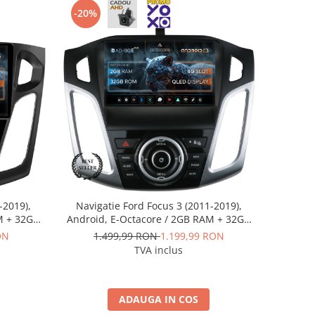
-20%
-2019),
Navigatie Ford Focus 3 (2011-2019),
M + 32GB
Android, E-Octacore / 2GB RAM + 32GB
2+AD-
ROM, 9 Inch - AD-BGE9002+AD-
ON
1.499,99 RON
1.199,99 RON
BGRKIT144
TVA inclus
ADAUGA IN COS