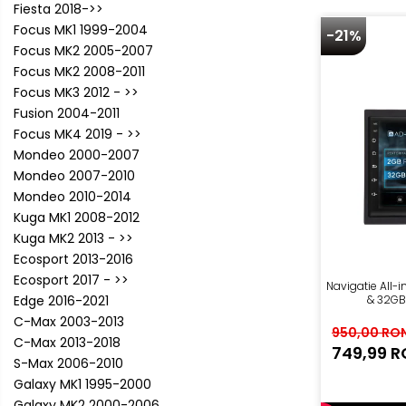
Fiesta 2018->>
multimedia
Focus MK1 1999-2004
-21%
Opel
Focus MK2 2005-2007
Conectică
Auto
Focus MK2 2008-2011
Dacia
Focus MK3 2012 - >>
Lumini
Fusion 2004-2011
Peugeot
ambientale
Focus MK4 2019 - >>
Mondeo 2000-2007
Hyundai
Mondeo 2007-2010
Mondeo 2010-2014
Toyota
Kuga MK1 2008-2012
Kuga MK2 2013 - >>
Seat
Ecosport 2013-2016
Ecosport 2017 - >>
Navigatie All-
Kia
Edge 2016-2021
& 32GB
C-Max 2003-2013
950,00 RO
Chevrolet
C-Max 2013-2018
749,99 
S-Max 2006-2010
Suzuki
Galaxy MK1 1995-2000
Galaxy MK2 2000-2006