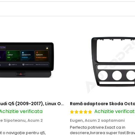
Navigatie Audi Q5 (2009-2017), Linux OS & OEM, MMI 3G, CarPlay & Android Auto Wireless, MirrorLink, Camera AHD, 12.3 Inch - AD-BGAALNXH+AD-BGRKITQ5002
Achizitie verificata
Achizitie verifica
le Sipoteanu,
Acum 2
Eugen,
Acum 2 saptamani
Perfecta potrivire.Exact ca in
o navigație pentru q5,
descriere,livrarea super fast.Bra