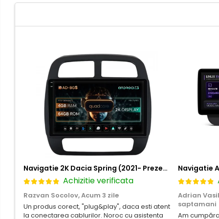
Navigații universale 2DIN
Navigații universale 1DIN
Rame adaptoare auto
Rame adaptoare Volkswagen
Rame adaptoare Ford
Rame adaptoare M-Benz
Rame adaptoare Opel
Rame adaptoare Skoda
Navigatie 2K Dacia Spring (2021- Prezent), Android, S-Quadcore / 4GB RAM + 64GB ROM, 9.5 Inch - AD-BGS90042K+AD-BGRKIT366V4s
Rame adaptoare Suzuki
Achizitie verificata
Razvan Socolov,
Acum 3 zile
Adrian Vasi
Rame adaptoare Dacia
saptamani
Un produs corect, "plug&play", daca esti atent
la conectarea cablurilor. Noroc cu asistenta
Am cumpărat 