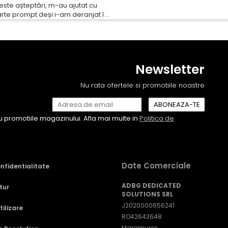
este așteptări, m-au ajutat cu
arte prompt deși i-am deranjat în
ri. Foarte serviabili, livrare
t tehnic, totul impecabil, o să
pentru vi...
Newsletter
Nu rata ofertele si promotiile noastre
 promotiile magazinului. Afla mai multe in
Politica de
Date Comerciale
onfidentialitate
ADBG DEDICATED
tur
SOLUTIONS SRL
J2020000656241
ilizare
RO42643648
Maramures