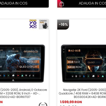
ADAUGA IN COS
ADAUGA IN CO
-16%
 (2005-2013), Android, E-Octacore
Navigatie 2K Ford (2005-2013),
M + 32GB ROM, 9 Inch - AD-
Quadcore / 4GB RAM + 64GB ROM, 
E9002+AD-BGRKIT137
BGS90042K+AD-BGRKI
ON
1.599,99 RON