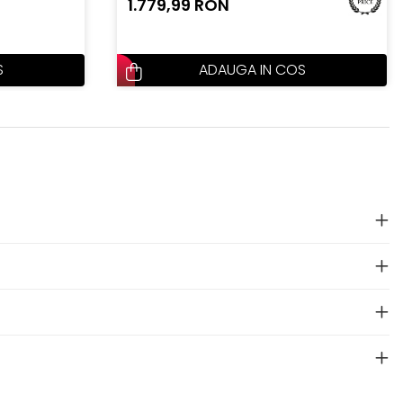
1.779,99 RON
S
ADAUGA IN COS