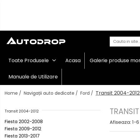
Toate Produsele
Navigații auto dedicate
Navigatii Dedicate
Navigații
Toate Produsele
Acasa
Galerie produse mo
auto
BMW
universale
Rame
Manuale de Utilizare
Volkswagen
adaptoare
auto
Transit 2004-2012
Home /
Navigații auto dedicate /
Ford /
Audi
Camere
marșarier
Mercedes Benz
auto
TRANSIT
Transit 2004-2012
Camere
Fiesta 2002-2008
Afiseaza:
1-
6
înregistrare
Ford
Fiesta 2009-2012
trafic
Fiesta 2013-2017
Accesorii
Skoda