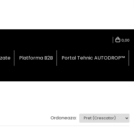
0,00
izate
Platforma B2B
Portal Tehnic AUTODROP™
Ordoneaza: