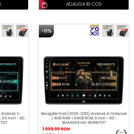
S
ADAUGA IN COS
-11%
 Android, S-
Navigatie Ford (2005-2013), Android, A-Octacore
9.5 Inch - AD-
/ 4GB RAM + 64GB ROM, 9 inch - AD-
T137
BGA9004+AD-BGRKIT137
1.999,99 RON