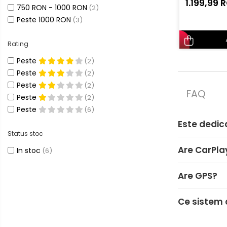
1.199,99 
750 RON - 1000 RON
(2)
Smart
Peste 1000 RON
(3)
Fiat
Rating
Peste
(2)
Jeep
Peste
(2)
Peste
(2)
Volvo
FAQ
Peste
(2)
Peste
(6)
Iveco
Este dedic
Status stoc
Porsche
Are CarPla
In stoc
(6)
Ssangyong
Are GPS?
Daihatsu
Ce sistem 
Dodge
Navigații auto universale