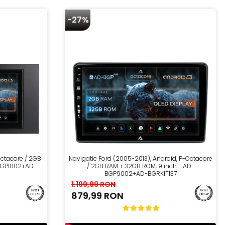
-27%
Octacore / 2GB
Navigatie Ford (2005-2013), Android, P-Octacore
-BGP1002+AD-
/ 2GB RAM + 32GB ROM, 9 inch - AD-
BGP9002+AD-BGRKIT137
1.199,99 RON
879,99 RON