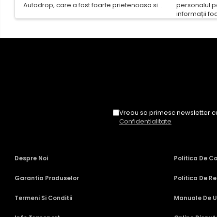
Rame adaptoare Audi
Autodrop, care a fost foarte prietenoasa si
personalul p
dispusa sa ajute. M-a indrumat pas cu pas si
informații fo
mi-a atras atentia ca nu era conectat cablul
repetate rându
Rame adaptoare BMW
de video de la camera OE...
rapidă, supor
revin la ei și 
Rame adaptoare Seat
Rame adaptoare Renault
Rame adaptoare Volvo
Vreau sa primesc newsletter cu
Rame adaptoare Honda
Confidentialitate
Rame Adaptoare Porsche
Despre Noi
Politica De C
Rame adaptoare Peugeot
Garantia Produselor
Politica De Re
Rame adaptoare Citroen
Termeni Si Conditii
Manuale De Ut
Rame adaptoare Daihatsu