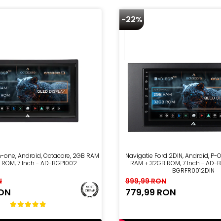
-22%
in-one, Android, Octacore, 2GB RAM
Navigatie Ford 2DIN, Android, P-
 ROM, 7 Inch - AD-BGP1002
RAM + 32GB ROM, 7 Inch - AD
BGRFR0012DIN
N
999,99 RON
RON
779,99 RON