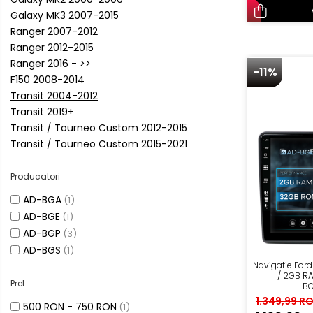
Renault
Galaxy MK3 2007-2015
Ranger 2007-2012
Nissan
Ranger 2012-2015
Ranger 2016 - >>
-11%
Mitsubishi
F150 2008-2014
Transit 2004-2012
Land Rover
Transit 2019+
Transit / Tourneo Custom 2012-2015
Mazda
Transit / Tourneo Custom 2015-2021
Honda
Producatori
AD-BGA
(1)
Citroen
AD-BGE
(1)
AD-BGP
(3)
Isuzu
AD-BGS
(1)
Navigatie Ford
Chrysler
/ 2GB RA
Pret
BG
1.349,99 R
Subaru
500 RON - 750 RON
(1)