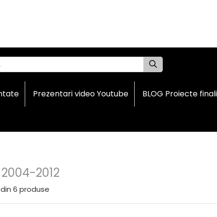
ntate
Prezentari video Youtube
BLOG Proiecte final
 2004-2012
din
6
produse