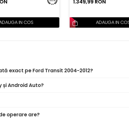
RON
1.349,99 RON
ADAUGA IN COS
ADAUGA IN CO
ată exact pe Ford Transit 2004-2012?
y și Android Auto?
de operare are?