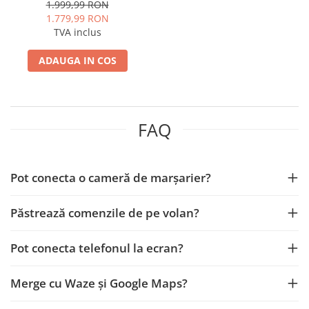
4GB RAM + 64GB ROM, 9 Inch
1.999,99 RON
Rame adaptoare Dacia
- AD-BGA9004+AD-
1.779,99 RON
BGRKIT123V2
TVA inclus
Rame adaptoare Audi
ADAUGA IN COS
Rame adaptoare BMW
Rame adaptoare Seat
FAQ
Rame adaptoare Renault
Rame adaptoare Volvo
Pot conecta o cameră de marșarier?
Rame adaptoare Honda
Păstrează comenzile de pe volan?
Rame Adaptoare Porsche
Pot conecta telefonul la ecran?
Rame adaptoare Peugeot
Merge cu Waze și Google Maps?
Rame adaptoare Citroen