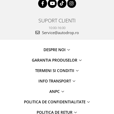
Camere marșarier auto
Camere marșarier universale
SUPORT CLIENTI
Camere Skoda
10:00-16:00
Service@autodrop.ro
Camere Volkswagen
DESPRE NOI
Camere Mercedes Benz
GARANTIA PRODUSELOR
Camere Audi
TERMENI SI CONDITII
Camere BMW
INFO TRANSPORT
Camere Ford
ANPC
Camere Opel
POLITICA DE CONFIDENTIALITATE
Camere Iveco
POLITICA DE RETUR