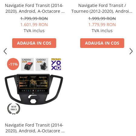
Navigații auto universale
Navigatie Ford Transit (2014-
Navigatie Ford Transit /
Navigații universale 2DIN
2020), Android, A-Octacore /
Tourneo (2012-2020), Android,
2GB RAM + 32GB ROM, 9 Inch
A-Octacore / 4GB RAM + 64GB
Navigații universale 1DIN
1.799,99 RON
1.999,99 RON
- AD-BG9002+AD-
ROM, 9 Inch - AD-
1.601,99 RON
1.779,99 RON
BGRKIT123V2
BGA9004+AD-BGRKIT123
TVA inclus
TVA inclus
Rame adaptoare auto
Rame adaptoare auto
ADAUGA IN COS
ADAUGA IN COS
Rame adaptoare Volkswagen
-11%
Rame adaptoare Ford
Rame adaptoare M-Benz
Rame adaptoare Opel
Rame adaptoare Skoda
Navigatie Ford Transit (2014-
Rame adaptoare Suzuki
2020), Android, A-Octacore /