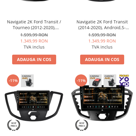
Smart
Fiat
Navigatie 2K Ford Transit /
Navigatie 2K Ford Transit
Tourneo (2012-2020),
(2014-2020), Android,S-
Jeep
Android,S-Quadcore / 4GB
Quadcore / 4GB RAM + 64GB
1.599,99 RON
1.599,99 RON
RAM + 64GB ROM, 9.5 Inch -
ROM, 9.5 Inch - AD-
1.349,99 RON
1.349,99 RON
AD-BGS90042K+AD-
BGS90042K+AD-BGRKIT123V2
Volvo
TVA inclus
TVA inclus
BGRKIT123
Iveco
ADAUGA IN COS
ADAUGA IN COS
Porsche
-11%
-11%
Ssangyong
Daihatsu
Dodge
Navigații auto universale