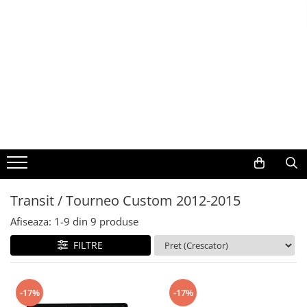
Toate Produsele
Navigații auto dedicate
Navigatii Dedicate
BMW
Volkswagen
Transit / Tourneo Custom 2012-2015
Audi
Afiseaza:
1-
9
din
9
produse
Mercedes Benz
FILTRE
Ford
-17%
-17%
Skoda