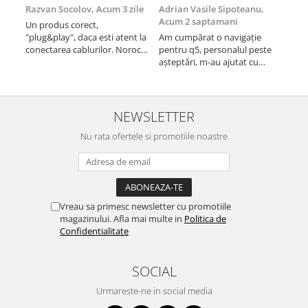
Razvan Socolov,
Acum 3 zile
Adrian Vasile Sipoteanu,
Eug
Acum 2 saptamani
Rame adaptoare Dodge
Un produs corect,
Perf
"plug&play", daca esti atent la
Am cumpărat o navigație
desc
conectarea cablurilor. Noroc
pentru q5, personalul peste
fast
Rame adaptoare Chrysler
cu asistenta Autodrop, care a
așteptări, m-au ajutat cu
fost foarte prietenoasa si
informații foarte prompt deși
Rame adaptoare Isuzu
dispusa sa ajute. M-a
i-am deranjat în repetate
indrumat pas cu pas si mi-a
rânduri. Foarte serviabili,
atras atentia ca nu era
livrare rapidă, suport tehnic,
NEWSLETTER
Rame adaptoare Subaru
conectat cablul de video de la
totul impecabil, o să revin la ei
camera OE...
Nu rata ofertele si promotiile noastre
și pentru vi...
Rame adaptoare Iveco
Rame adaptoare Smart
Vreau sa primesc newsletter cu promotiile
Rame adaptoare Land Rover
magazinului. Afla mai multe in
Politica de
Confidentialitate
Rame adaptoare Ssangyong
Rame adaptoare Hummer
SOCIAL
Urmareste-ne in social media
Camere marșarier auto