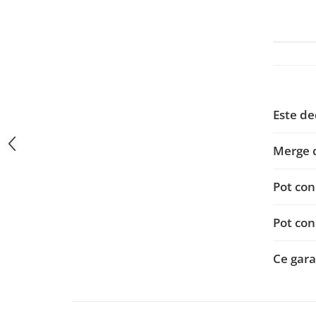
Navigații auto universale
Navigații universale 2DIN
Navigații universale 1DIN
Rame adaptoare auto
Rame adaptoare auto
Este de
Rame adaptoare Volkswagen
Merge 
Rame adaptoare Ford
Pot con
Rame adaptoare M-Benz
Pot con
Rame adaptoare Opel
Ce garan
Rame adaptoare Skoda
Rame adaptoare Suzuki