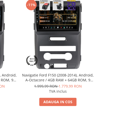
-11%
, Android,
Navigatie Ford F150 (2008-2014), Android,
B ROM, 9
A-Octacore / 4GB RAM + 64GB ROM, 9
KIT138
Inch - AD-BGA9004+AD-BGRKIT138
RON
1.999,99 RON
1.779,99 RON
TVA inclus
ADAUGA IN COS