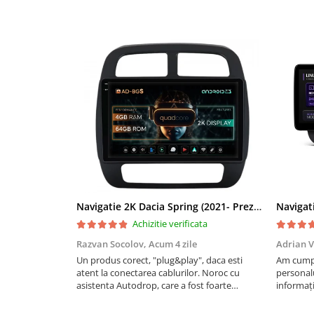
Rame adaptoare Dacia
Rame adaptoare Audi
Rame adaptoare BMW
Rame adaptoare Seat
Rame adaptoare Renault
Rame adaptoare Volvo
Rame adaptoare Honda
Navigatie 2K Dacia Spring (2021- Prezent), Android, S-Quadcore / 4GB RAM + 64GB ROM, 9.5 Inch - AD-BGS90042K+AD-BGRKIT366V4s
Achizitie verificata
Rame Adaptoare Porsche
Razvan Socolov,
Acum 4 zile
Adrian V
Un produs corect, "plug&play", daca esti
Am cumpă
Rame adaptoare Peugeot
atent la conectarea cablurilor. Noroc cu
personalu
asistenta Autodrop, care a fost foarte
informați
Rame adaptoare Citroen
prietenoasa si dispusa sa ajute. M-a indrumat
repetate 
pas cu pas si mi-a atras atentia ca nu era
rapidă, s