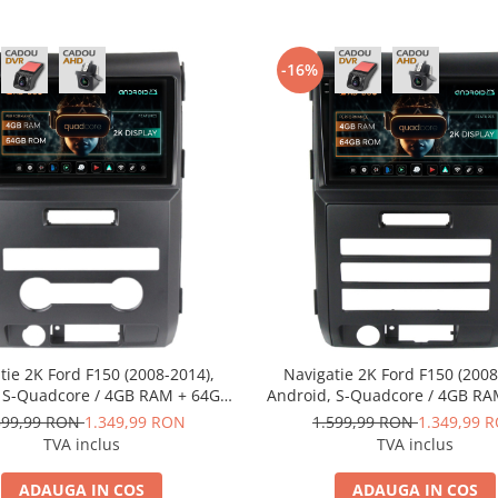
-16%
tie 2K Ford F150 (2008-2014),
Navigatie 2K Ford F150 (2008
 S-Quadcore / 4GB RAM + 64GB
Android, S-Quadcore / 4GB R
.5 Inch - AD-BGS90042K+AD-
ROM, 9.5 Inch - AD-BGS90042
599,99 RON
1.349,99 RON
1.599,99 RON
1.349,99 
BGRKIT138
BGRKIT139
TVA inclus
TVA inclus
ADAUGA IN COS
ADAUGA IN COS