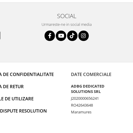
i și pentru vi...
SOCIAL
Urmareste-ne in social media
A DE CONFIDENTIALITATE
DATE COMERCIALE
A DE RETUR
ADBG DEDICATED
SOLUTIONS SRL
 DE UTILIZARE
J2020000656241
RO42643648
 DISPUTE RESOLUTION
Maramures