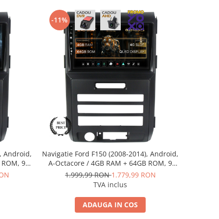
-11%
, Android,
Navigatie Ford F150 (2008-2014), Android,
B ROM, 9
A-Octacore / 4GB RAM + 64GB ROM, 9
RKIT139
Inch - AD-BGA9004+AD-BGRKIT139
RON
1.999,99 RON
1.779,99 RON
TVA inclus
ADAUGA IN COS