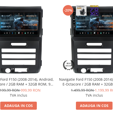
-20%
 Ford F150 (2008-2014), Android,
Navigatie Ford F150 (2008-2014)
ore / 2GB RAM + 32GB ROM, 9
E-Octacore / 2GB RAM + 32G
- AD-BGP9002+AD-BGRKIT139
Inch - AD-BGE9002+AD-AD-BG
.199,99 RON
999,99 RON
1.499,99 RON
1.199,99 
TVA inclus
TVA inclus
ADAUGA IN COS
ADAUGA IN COS