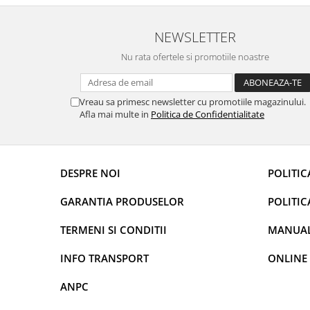
conectat cablul de video de la camera OE...
revin la e
Rame adaptoare Daihatsu
NEWSLETTER
Rame adaptoare Mazda
Nu rata ofertele si promotiile noastre
Rame adaptoare Kia
Vreau sa primesc newsletter cu promotiile magazinului.
Rame adaptoare Alfa Romeo
Afla mai multe in
Politica de Confidentialitate
Rame adaptoare Nissan
DESPRE NOI
POLITIC
Rame adaptoare Fiat
GARANTIA PRODUSELOR
POLITIC
Rame adaptoare Hyundai
TERMENI SI CONDITII
MANUALE
Rame adaptoare Chevrolet
INFO TRANSPORT
ONLINE
Rame adaptoare Mitsubishi
ANPC
Rame adaptoare Jeep