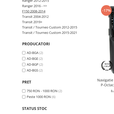
Ranger 2012-2015
Ranger 2016 - >>
-17%
Nissan
F150 2008-2014
Transit 2004-2012
Transit 2019+
Mitsubishi
Transit / Tourneo Custom 2012-2015
Transit / Tourneo Custom 2015-2021
Land Rover
PRODUCATORI
Mazda
AD-BGA
(2)
Honda
AD-BGE
(2)
AD-BGP
(2)
Citroen
AD-BGS
(2)
Navigatie
Isuzu
PRET
P-Octac
Inch 
1
750 RON - 1000 RON
(2)
Chrysler
Peste 1000 RON
(6)
Subaru
STATUS STOC