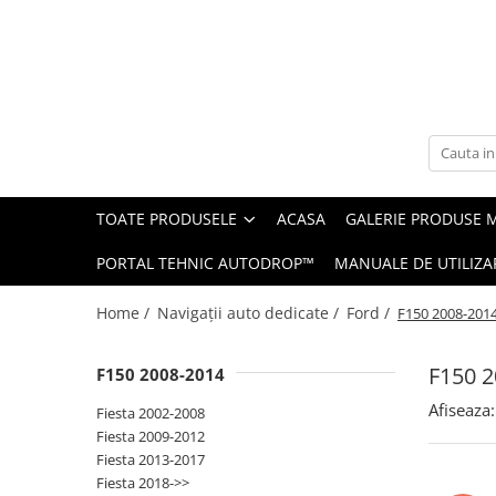
Toate Produsele
Navigații auto dedicate
Navigatii Dedicate
TOATE PRODUSELE
ACASA
GALERIE PRODUSE 
BMW
PORTAL TEHNIC AUTODROP™
MANUALE DE UTILIZA
Volkswagen
Home /
Navigații auto dedicate /
Ford /
F150 2008-201
Audi
F150 2
F150 2008-2014
Mercedes Benz
Afiseaza:
Fiesta 2002-2008
Ford
Fiesta 2009-2012
Fiesta 2013-2017
Skoda
Fiesta 2018->>