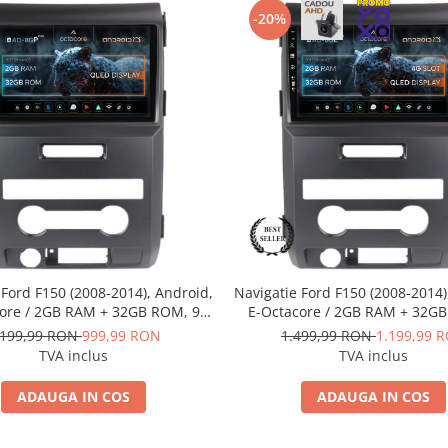
-20%
 Ford F150 (2008-2014), Android,
Navigatie Ford F150 (2008-2014)
ore / 2GB RAM + 32GB ROM, 9
E-Octacore / 2GB RAM + 32G
- AD-BGP9002+AD-BGRKIT138
Inch - AD-BGE9002+AD-BGR
.199,99 RON
999,99 RON
1.499,99 RON
1.199,99 
TVA inclus
TVA inclus
ADAUGA IN COS
ADAUGA IN COS