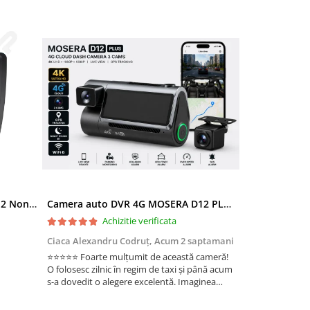
Ramă adaptoare Skoda Octavia 2 Non-Facelift (Auto A/C) 2004-2009 - fațetă 213×133 (RNS 510 / RCD 330), montaj dedicat
Camera auto DVR 4G MOSERA D12 PLUS, 3 camere, 4K UHD + Full HD + Full HD, Sony IMX415, GPS Tracking, WiFi 6, Night Vision IR, Cloud Live View, monitorizare parcare, aplicatie mobil + PC
Achizitie verificata
Ac
Ciaca Alexandru Codruț,
Acum 2 saptamani
Ciaca Alexandr
⭐⭐⭐⭐⭐ Foarte mulțumit de această cameră!
Sunt foarte mul
O folosesc zilnic în regim de taxi și până acum
folosesc zilnic î
s-a dovedit o alegere excelentă. Imaginea
a dovedit o ale
este foarte clară, atât ziua, cât și noaptea, iar
foarte clară, atâ
cele 3 camere oferă o acoperire completă a
camere oferă o 