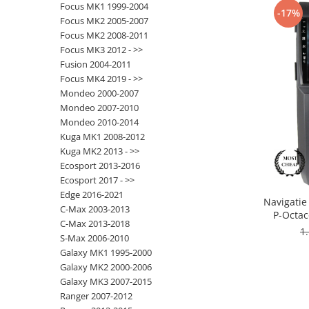
Focus MK1 1999-2004
-17%
Focus MK2 2005-2007
Opel
Focus MK2 2008-2011
Focus MK3 2012 - >>
Dacia
Fusion 2004-2011
Focus MK4 2019 - >>
Peugeot
Mondeo 2000-2007
Mondeo 2007-2010
Hyundai
Mondeo 2010-2014
Kuga MK1 2008-2012
Toyota
Kuga MK2 2013 - >>
Ecosport 2013-2016
Ecosport 2017 - >>
Seat
Edge 2016-2021
Navigatie
C-Max 2003-2013
Kia
P-Octac
C-Max 2013-2018
Inch 
1
S-Max 2006-2010
Chevrolet
Galaxy MK1 1995-2000
Galaxy MK2 2000-2006
Suzuki
Galaxy MK3 2007-2015
Ranger 2007-2012
Renault