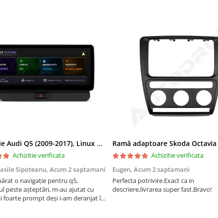
Navigatie Audi Q5 (2009-2017), Linux OS & OEM, MMI 3G, CarPlay & Android Auto Wireless, MirrorLink, Camera AHD, 12.3 Inch - AD-BGAALNXH+AD-BGRKITQ5002
Achizitie verificata
Achizitie verificata
asile Sipoteanu,
Acum 2 saptamani
Eugen,
Acum 2 saptamani
rat o navigație pentru q5,
Perfecta potrivire.Exact ca in
l peste așteptări, m-au ajutat cu
descriere,livrarea super fast.Bravo!
i foarte prompt deși i-am deranjat în
rânduri. Foarte serviabili, livrare
uport tehnic, totul impecabil, o să