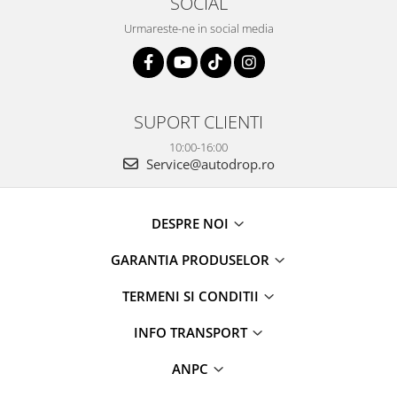
SOCIAL
Rame adaptoare Daihatsu
Urmareste-ne in social media
Rame adaptoare Mazda
Rame adaptoare Kia
SUPORT CLIENTI
Rame adaptoare Alfa Romeo
10:00-16:00
Service@autodrop.ro
Rame adaptoare Nissan
DESPRE NOI
Rame adaptoare Fiat
GARANTIA PRODUSELOR
Rame adaptoare Hyundai
TERMENI SI CONDITII
Rame adaptoare Chevrolet
INFO TRANSPORT
Rame adaptoare Mitsubishi
ANPC
Rame adaptoare Jeep