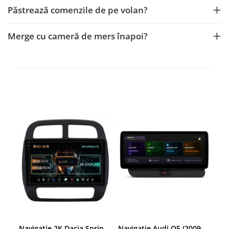
Navigații auto universale
Păstrează comenzile de pe volan?
Navigații universale 2DIN
Navigații universale 1DIN
Merge cu cameră de mers înapoi?
Rame adaptoare auto
Rame adaptoare auto
Rame adaptoare Volkswagen
Rame adaptoare Ford
Rame adaptoare M-Benz
Rame adaptoare Opel
Rame adaptoare Skoda
Rame adaptoare Suzuki
Navigatie 2K Dacia Spring (2021- Prezent), Android, S-Quadcore / 4GB RAM + 64GB ROM, 9.5 Inch - AD-BGS90042K+AD-BGRKIT366V4s
Navigatie Audi Q5 (2009-2017), Linux OS & OEM, MMI 3G, CarPlay & Android Auto Wireless, MirrorLink, Camera AHD, 12.3 Inch - AD-BGAALNXH+AD-BGRKITQ5002