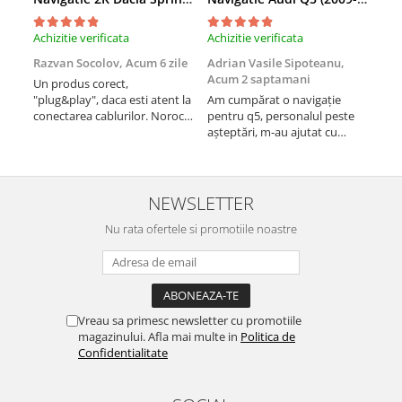
Rame adaptoare Dacia
Achizitie verificata
Achizitie verificata
Achi
Rame adaptoare Audi
Razvan Socolov,
Acum 6 zile
Adrian Vasile Sipoteanu,
Eug
Acum 2 saptamani
Un produs corect,
Perf
Rame adaptoare BMW
"plug&play", daca esti atent la
Am cumpărat o navigație
desc
conectarea cablurilor. Noroc
pentru q5, personalul peste
fast
cu asistenta Autodrop, care a
așteptări, m-au ajutat cu
Rame adaptoare Seat
fost foarte prietenoasa si
informații foarte prompt deși
dispusa sa ajute. M-a
i-am deranjat în repetate
Rame adaptoare Renault
indrumat pas cu pas si mi-a
rânduri. Foarte serviabili,
atras atentia ca nu era
livrare rapidă, suport tehnic,
NEWSLETTER
conectat cablul de video de la
totul impecabil, o să revin la ei
Rame adaptoare Volvo
camera OE...
Nu rata ofertele si promotiile noastre
și pentru vi...
Rame adaptoare Honda
Rame Adaptoare Porsche
Vreau sa primesc newsletter cu promotiile
magazinului. Afla mai multe in
Politica de
Rame adaptoare Peugeot
Confidentialitate
Rame adaptoare Citroen