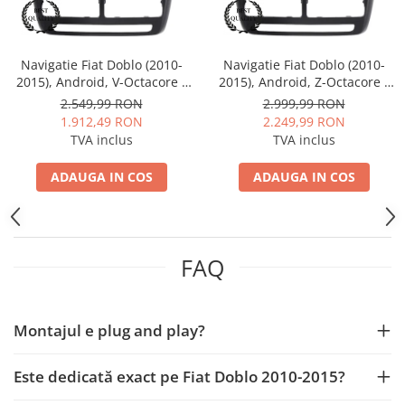
Smart
Fiat
Navigatie Fiat Doblo (2010-
Navigatie Fiat Doblo (2010-
2015), Android, V-Octacore /
2015), Android, Z-Octacore /
Jeep
4GB RAM + 64GB ROM, 10.36
8GB RAM + 256GB ROM, 10.1
2.549,99 RON
2.999,99 RON
Inch - AD-BGV10004+AD-
Inch - AD-BGZ10008+AD-
1.912,49 RON
2.249,99 RON
BGRKIT358
BGRKIT358
Volvo
TVA inclus
TVA inclus
Iveco
ADAUGA IN COS
ADAUGA IN COS
Porsche
Ssangyong
FAQ
Daihatsu
Montajul e plug and play?
Dodge
Este dedicată exact pe Fiat Doblo 2010-2015?
Navigații auto universale