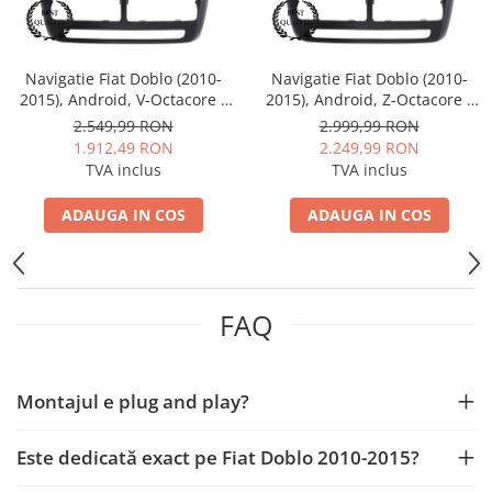
Smart
Fiat
Navigatie Fiat Doblo (2010-
Navigatie Fiat Doblo (2010-
2015), Android, V-Octacore /
2015), Android, Z-Octacore /
Jeep
4GB RAM + 64GB ROM, 10.36
8GB RAM + 256GB ROM, 10.1
2.549,99 RON
2.999,99 RON
Inch - AD-BGV10004+AD-
Inch - AD-BGZ10008+AD-
1.912,49 RON
2.249,99 RON
BGRKIT358
BGRKIT358
Volvo
TVA inclus
TVA inclus
Iveco
ADAUGA IN COS
ADAUGA IN COS
Porsche
Ssangyong
FAQ
Daihatsu
Montajul e plug and play?
Dodge
Este dedicată exact pe Fiat Doblo 2010-2015?
Navigații auto universale