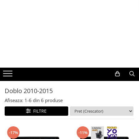
Toate Produsele
Navigații auto dedicate
Navigatii Dedicate
BMW
Volkswagen
Doblo 2010-2015
Audi
Afiseaza:
1-
6
din
6
produse
Mercedes Benz
FILTRE
Ford
-17%
-11%
Skoda