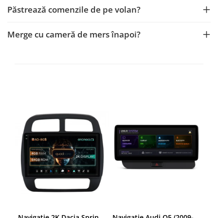
Navigații auto universale
Păstrează comenzile de pe volan?
Navigații universale 2DIN
Navigații universale 1DIN
Merge cu cameră de mers înapoi?
Rame adaptoare auto
Rame adaptoare auto
Rame adaptoare Volkswagen
Rame adaptoare Ford
Rame adaptoare M-Benz
Rame adaptoare Opel
Rame adaptoare Skoda
Rame adaptoare Suzuki
Navigatie 2K Dacia Spring (2021- Prezent), Android, S-Quadcore / 4GB RAM + 64GB ROM, 9.5 Inch - AD-BGS90042K+AD-BGRKIT366V4s
Navigatie Audi Q5 (2009-2017), Linux OS & OEM, MMI 3G, CarPlay & Android Auto Wireless, MirrorLink, Camera AHD, 12.3 Inch - AD-BGAALNXH+AD-BGRKITQ5002