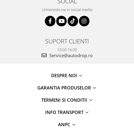
SOCIAL
Rame adaptoare Daihatsu
Urmareste-ne in social media
Rame adaptoare Mazda
Rame adaptoare Kia
SUPORT CLIENTI
Rame adaptoare Alfa Romeo
10:00-16:00
Service@autodrop.ro
Rame adaptoare Nissan
DESPRE NOI
Rame adaptoare Fiat
GARANTIA PRODUSELOR
Rame adaptoare Hyundai
TERMENI SI CONDITII
Rame adaptoare Chevrolet
INFO TRANSPORT
Rame adaptoare Mitsubishi
ANPC
Rame adaptoare Jeep