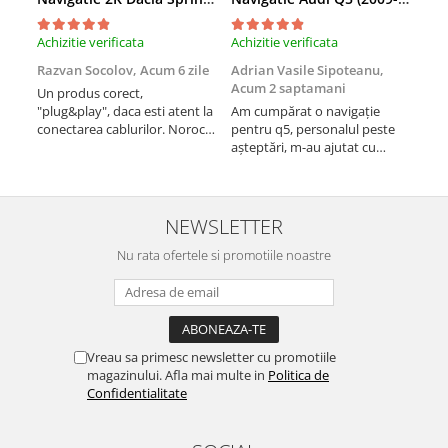
Rame adaptoare Dacia
Achizitie verificata
Achizitie verificata
Achi
Rame adaptoare Audi
Razvan Socolov,
Acum 6 zile
Adrian Vasile Sipoteanu,
Eug
Acum 2 saptamani
Un produs corect,
Perf
Rame adaptoare BMW
"plug&play", daca esti atent la
Am cumpărat o navigație
desc
conectarea cablurilor. Noroc
pentru q5, personalul peste
fast
cu asistenta Autodrop, care a
așteptări, m-au ajutat cu
Rame adaptoare Seat
fost foarte prietenoasa si
informații foarte prompt deși
dispusa sa ajute. M-a
i-am deranjat în repetate
Rame adaptoare Renault
indrumat pas cu pas si mi-a
rânduri. Foarte serviabili,
atras atentia ca nu era
livrare rapidă, suport tehnic,
NEWSLETTER
conectat cablul de video de la
totul impecabil, o să revin la ei
Rame adaptoare Volvo
camera OE...
Nu rata ofertele si promotiile noastre
și pentru vi...
Rame adaptoare Honda
Rame Adaptoare Porsche
Vreau sa primesc newsletter cu promotiile
magazinului. Afla mai multe in
Politica de
Rame adaptoare Peugeot
Confidentialitate
Rame adaptoare Citroen