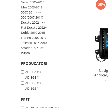
Sedici 2005-2014
-25%
Idea 2003-2013
Opel
500X 2014 - >>
500 (2007-2014)
Dacia
Ducato 2002 - >>
Fiat Ducato 2022+
Peugeot
Doblo 2010-2015
Fiorino 2008-2017
Hyundai
Talento 2016-2018
Strada 1997 - >>
Toyota
Punto
Seat
PRODUCATORI
Navig
AD-BGA
(1)
Kia
Android
AD-BGE
(1)
ROM,
1
AD-BGP
(1)
Chevrolet
AD-BGS
(1)
Suzuki
PRET
Renault