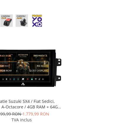
atie Suzuki SX4 / Fiat Sedici,
, A-Octacore / 4GB RAM + 64GB
 9 Inch - AD-BGA9004+AD-
999,99 RON
1.779,99 RON
BGRKIT307
TVA inclus