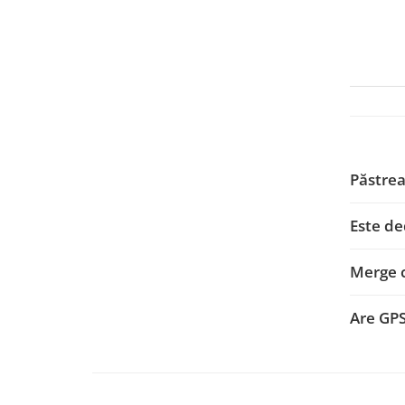
Smart
Fiat
Jeep
Volvo
Iveco
Păstrea
Porsche
Este de
Ssangyong
Merge 
Daihatsu
Are GP
Dodge
Navigații auto universale