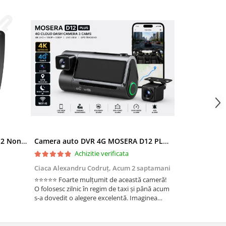
Ramă adaptoare Skoda Octavia 2 Non-Facelift (Auto A/C) 2004-2009 - fațetă 213×133 (RNS 510 / RCD 330), montaj dedicat
Camera auto DVR 4G MOSERA D12 PLUS, 3 camere, 4K UHD + Full HD + Full HD, Sony IMX415, GPS Tracking, WiFi 6, Night Vision IR, Cloud Live View, monitorizare parcare, aplicatie mobil + PC
Achizitie verificata
Ac
Ciaca Alexandru Codruț,
Acum 2 saptamani
Ciaca Alexandr
⭐⭐⭐⭐⭐ Foarte mulțumit de această cameră!
Sunt foarte mul
O folosesc zilnic în regim de taxi și până acum
folosesc zilnic î
s-a dovedit o alegere excelentă. Imaginea
a dovedit o ale
este foarte clară, atât ziua, cât și noaptea, iar
foarte clară, atâ
cele 3 camere oferă o acoperire completă a
camere oferă o 
ma...
Fun...