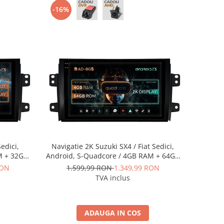
-16%
edici,
Navigatie 2K Suzuki SX4 / Fiat Sedici,
M + 32GB
Android, S-Quadcore / 4GB RAM + 64GB
2+AD-
ROM, 9.5 Inch - AD-BGS90042K+AD-
RON
1.599,99 RON
1.349,99 RON
BGRKIT307
TVA inclus
ADAUGA IN COS