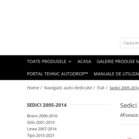
Toate Produsele
Navigații auto dedicate
Navigatii Dedicate
TOATE PRODUSELE
ACASA
GALERIE PRODUSE 
BMW
PORTAL TEHNIC AUTODROP™
MANUALE DE UTILIZA
Volkswagen
Home /
Navigații auto dedicate /
Fiat /
Sedici 2005-201
Audi
Sedici
SEDICI 2005-2014
Mercedes Benz
Afiseaza:
Bravo 2006-2016
Ford
Stilo 2001-2010
Linea 2007-2014
Skoda
Tipo 2015-2021