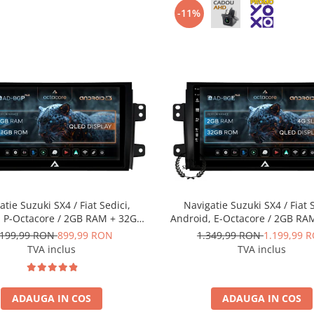
-11%
atie Suzuki SX4 / Fiat Sedici,
Navigatie Suzuki SX4 / Fiat S
, P-Octacore / 2GB RAM + 32GB
Android, E-Octacore / 2GB RA
 9 Inch - AD-BGP9002+AD-
ROM, 9 Inch - AD-BGE900
.199,99 RON
899,99 RON
1.349,99 RON
1.199,99 
BGRKIT307
BGRKIT307
TVA inclus
TVA inclus
ADAUGA IN COS
ADAUGA IN COS