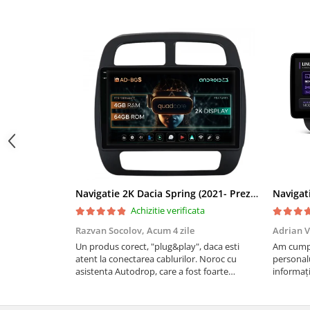
Navigații auto universale
Navigații universale 2DIN
Navigații universale 1DIN
Rame adaptoare auto
Rame adaptoare auto
Rame adaptoare Volkswagen
Rame adaptoare Ford
Rame adaptoare M-Benz
Navigatie 2K Dacia Spring (2021- Prezent), Android, S-Quadcore / 4GB RAM + 64GB ROM, 9.5 Inch - AD-BGS90042K+AD-BGRKIT366V4s
Achizitie verificata
Rame adaptoare Opel
Razvan Socolov,
Acum 4 zile
Adrian V
Un produs corect, "plug&play", daca esti
Am cumpă
Rame adaptoare Skoda
atent la conectarea cablurilor. Noroc cu
personalu
asistenta Autodrop, care a fost foarte
informați
prietenoasa si dispusa sa ajute. M-a indrumat
repetate 
Rame adaptoare Suzuki
pas cu pas si mi-a atras atentia ca nu era
rapidă, s
conectat cablul de video de la camera OE...
revin la e