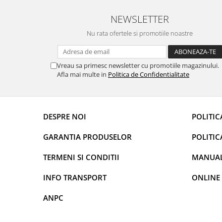
Rame adaptoare Dacia
NEWSLETTER
Rame adaptoare Audi
Nu rata ofertele si promotiile noastre
Rame adaptoare BMW
Vreau sa primesc newsletter cu promotiile magazinului.
Rame adaptoare Seat
Afla mai multe in
Politica de Confidentialitate
Rame adaptoare Renault
DESPRE NOI
POLITIC
Rame adaptoare Volvo
GARANTIA PRODUSELOR
POLITIC
Rame adaptoare Honda
TERMENI SI CONDITII
MANUALE
Rame Adaptoare Porsche
INFO TRANSPORT
ONLINE
Rame adaptoare Peugeot
ANPC
Rame adaptoare Citroen