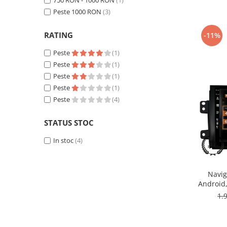
750 RON - 1000 RON
(1)
Peste 1000 RON
(3)
Nissan
RATING
-11%
Mitsubishi
Peste
(1)
Peste
(1)
Land Rover
Peste
(1)
Peste
(1)
Mazda
Peste
(4)
Honda
STATUS STOC
Citroen
In stoc
(4)
Isuzu
Navig
Android
Chrysler
ROM,
1.
Subaru