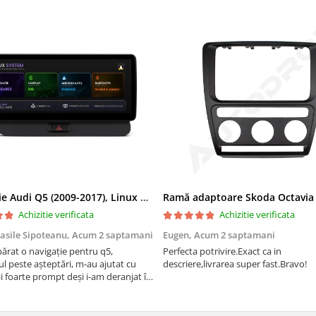
Navigatie Audi Q5 (2009-2017), Linux OS & OEM, MMI 3G, CarPlay & Android Auto Wireless, MirrorLink, Camera AHD, 12.3 Inch - AD-BGAALNXH+AD-BGRKITQ5002
Achizitie verificata
Achizitie verificata
asile Sipoteanu,
Acum 2 saptamani
Eugen,
Acum 2 saptamani
rat o navigație pentru q5,
Perfecta potrivire.Exact ca in
l peste așteptări, m-au ajutat cu
descriere,livrarea super fast.Bravo!
i foarte prompt deși i-am deranjat în
rânduri. Foarte serviabili, livrare
uport tehnic, totul impecabil, o să
i și pentru vi...