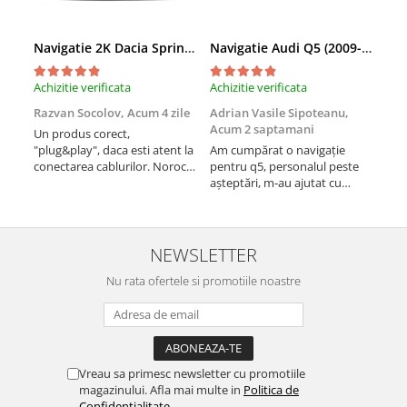
Navigatie 2K Dacia Spring (2021- Prezent), Android, S-Quadcore / 4GB RAM + 64GB ROM, 9.5 Inch - AD-BGS90042K+AD-BGRKIT366V4s
Navigatie Audi Q5 (2009-2017), Linux OS & OEM, MMI 3G, CarPlay & Android Auto Wireless, MirrorLink, Camera AHD, 12.3 Inch - AD-BGAALNXH+AD-BGRKITQ5002
Achizitie verificata
Achizitie verificata
Achi
Razvan Socolov,
Acum 4 zile
Adrian Vasile Sipoteanu,
Eug
Acum 2 saptamani
Un produs corect,
Perf
"plug&play", daca esti atent la
Am cumpărat o navigație
desc
conectarea cablurilor. Noroc
pentru q5, personalul peste
fast
cu asistenta Autodrop, care a
așteptări, m-au ajutat cu
fost foarte prietenoasa si
informații foarte prompt deși
dispusa sa ajute. M-a
i-am deranjat în repetate
indrumat pas cu pas si mi-a
rânduri. Foarte serviabili,
atras atentia ca nu era
livrare rapidă, suport tehnic,
NEWSLETTER
conectat cablul de video de la
totul impecabil, o să revin la ei
camera OE...
Nu rata ofertele si promotiile noastre
și pentru vi...
Vreau sa primesc newsletter cu promotiile
magazinului. Afla mai multe in
Politica de
Confidentialitate