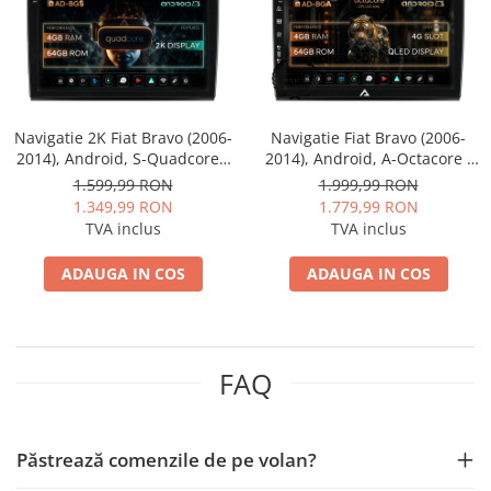
Mitsubishi
Rame adaptoare Mazda
Land Rover
Rame adaptoare Kia
Navigatie 2K Fiat Bravo (2006-
Navigatie Fiat Bravo (2006-
Mazda
Rame adaptoare Alfa Romeo
2014), Android, S-Quadcore /
2014), Android, A-Octacore /
4GB RAM + 64GB ROM, 9.5
4GB RAM + 64GB ROM, 9 Inch
1.599,99 RON
1.999,99 RON
Honda
Rame adaptoare Nissan
Inch - AD-BGS90042K+AD-
- AD-BGA9004+AD-BGRKIT356
1.349,99 RON
1.779,99 RON
BGRKIT356
TVA inclus
TVA inclus
Citroen
Rame adaptoare Fiat
ADAUGA IN COS
ADAUGA IN COS
Isuzu
Rame adaptoare Hyundai
Chrysler
Rame adaptoare Chevrolet
FAQ
Subaru
Rame adaptoare Mitsubishi
Smart
Rame adaptoare Jeep
Păstrează comenzile de pe volan?