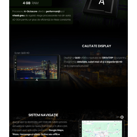
Conectică BMW
Conectică Volkswagen
Conectică Mercedes Benz
Conectică Ford
Conectică Opel
Conectică Skoda
Conectică Honda
Conectică Chevrolet
Conectică Suzuki
Conectică Renault