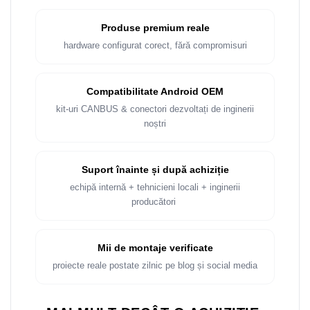
Rame adaptoare Dacia
Produse premium reale
Rame adaptoare Audi
hardware configurat corect, fără compromisuri
Rame adaptoare BMW
Compatibilitate Android OEM
Rame adaptoare Seat
kit-uri CANBUS & conectori dezvoltați de inginerii
noștri
Rame adaptoare Renault
Rame adaptoare Volvo
Suport înainte și după achiziție
echipă internă + tehnicieni locali + inginerii
Rame adaptoare Honda
producători
Rame Adaptoare Porsche
Mii de montaje verificate
Rame adaptoare Peugeot
proiecte reale postate zilnic pe blog și social media
Rame adaptoare Citroen