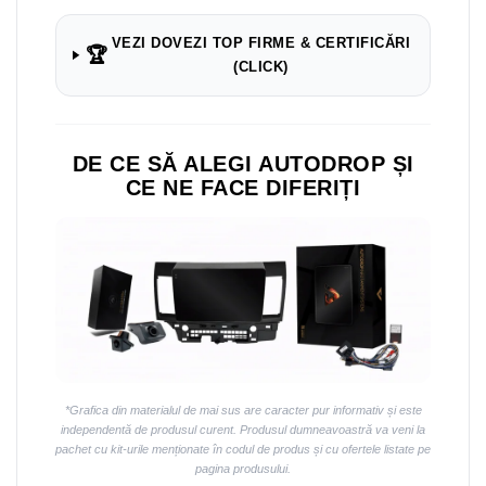
Navigații auto universale
Navigații universale 2DIN
VEZI DOVEZI TOP FIRME & CERTIFICĂRI
🏆
Navigații universale 1DIN
(CLICK)
Rame adaptoare auto
Rame adaptoare auto
DE CE SĂ ALEGI AUTODROP ȘI
CE NE FACE DIFERIȚI
Rame adaptoare Volkswagen
Rame adaptoare Ford
Rame adaptoare M-Benz
Rame adaptoare Opel
Rame adaptoare Skoda
*Grafica din materialul de mai sus are caracter pur informativ și este
independentă de produsul curent. Produsul dumneavoastră va veni la
Rame adaptoare Suzuki
pachet cu kit-urile menționate în codul de produs și cu ofertele listate pe
pagina produsului.