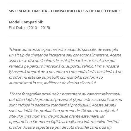
SISTEM MULTIMEDIA – COMPATIBILITATE & DETALII TEHNICE
Model Compatibil:
Fiat Doblo (2010 – 2015)
*Unele autoturisme pot necesita adaptări speciale, de exemplu
un alt tip de chenar de încadrare sau conector alimentare. Aceste
aspecte se discuta înainte de achiziție dacă este cazul și se pot
remedia pe parcurs împreună cu suportul tehnic. Firma noastră
își rezervă dreptul de a nu onora o comandă dacă consideră că un
produs nu este cel puțin 95% compatibil și conform cu
autoturismul în caz, indiferent de decizia clientului.
*Toate fotografiile produselor prezentate au caracter informativ,
pot diferi față de produsul prezentat și pot arăta accesorii care nu
sunt incluse în pachetul standard al produsului. Aceste situații
sunt rar întâlnite, probabil un procent de 1% din tot conținutul
site-ului, însă numărul de produse oferite este mare, iar
operatorii nu fac mereu față la actualizarea informațiilor fiecărui
produs. Aceste aspecte se pot discuta de altfel când o să fiți