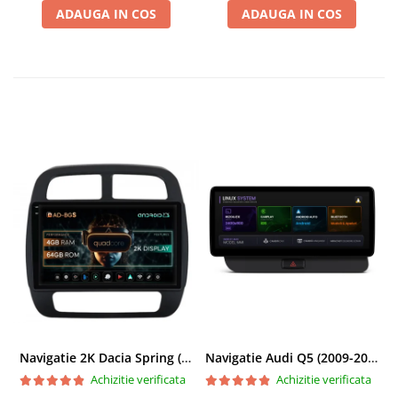
ADAUGA IN COS
ADAUGA IN COS
Navigatie 2K Dacia Spring (2021- Prezent), Android, S-Quadcore / 4GB RAM + 64GB ROM, 9.5 Inch - AD-BGS90042K+AD-BGRKIT366V4s
Navigatie Audi Q5 (2009-2017), Linux OS & OEM, MMI 3G, CarPlay & Android Auto Wireless, MirrorLink, Camera AHD, 12.3 Inch - AD-BGAALNXH+AD-BGRKITQ5002
Achizitie verificata
Achizitie verificata