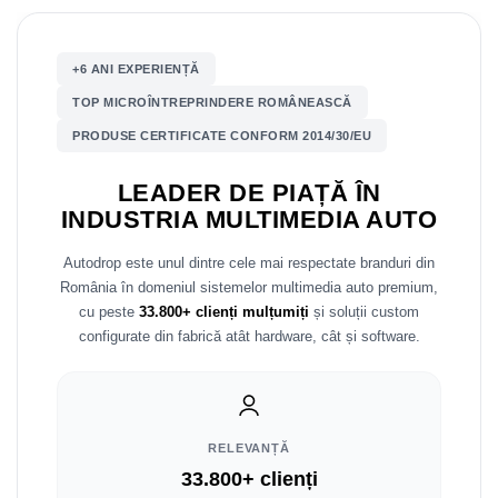
Nissan
+6 ANI EXPERIENȚĂ
Mitsubishi
TOP MICROÎNTREPRINDERE ROMÂNEASCĂ
PRODUSE CERTIFICATE CONFORM 2014/30/EU
Land Rover
LEADER DE PIAȚĂ ÎN
Mazda
INDUSTRIA MULTIMEDIA AUTO
Honda
Autodrop este unul dintre cele mai respectate branduri din
România în domeniul sistemelor multimedia auto premium,
Citroen
cu peste
33.800+ clienți mulțumiți
și soluții custom
configurate din fabrică atât hardware, cât și software.
Isuzu
Chrysler
RELEVANȚĂ
Subaru
33.800+ clienți