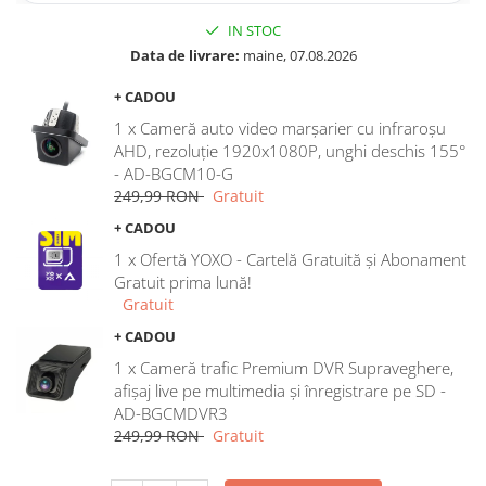
IN STOC
Rame adaptoare Dodge
Data de livrare:
maine, 07.08.2026
Rame adaptoare Chrysler
+ CADOU
1 x Cameră auto video marșarier cu infraroșu
Rame adaptoare Isuzu
AHD, rezoluție 1920x1080P, unghi deschis 155°
- AD-BGCM10-G
Rame adaptoare Subaru
249,99 RON
Gratuit
+ CADOU
Rame adaptoare Iveco
1 x Ofertă YOXO - Cartelă Gratuită și Abonament
Gratuit prima lună!
Rame adaptoare Smart
Gratuit
+ CADOU
Rame adaptoare Land Rover
1 x Cameră trafic Premium DVR Supraveghere,
Rame adaptoare Ssangyong
afișaj live pe multimedia și înregistrare pe SD -
AD-BGCMDVR3
Rame adaptoare Hummer
249,99 RON
Gratuit
Camere marșarier auto