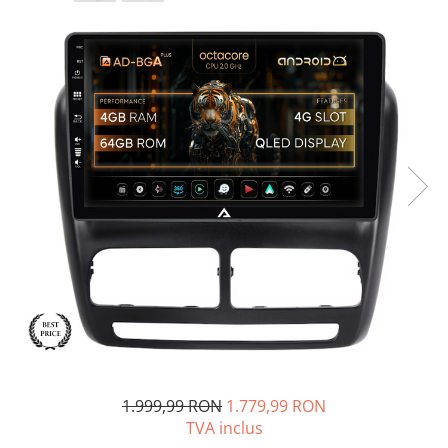
Opel
Dacia
Peugeot
Hyundai
Toyota
Seat
Kia
Chevrolet
Suzuki
1.999,99 RON
1.779,99 RON
TVA inclus
Renault