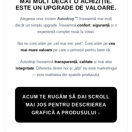
MAI MULT DECÂT O ACHIZIȚIE.
Rame adaptoare Daihatsu
ESTE UN UPGRADE DE VALOARE.
Alegerea unui sistem
Autodrop™
înseamnă mai mult
Rame adaptoare Mazda
decât un simplu upgrade. Înseamnă
confort
,
siguranță
și o
experiență complet nouă la volan.
Rame adaptoare Kia
Noi nu concurăm pe „cel mai mic preț”. Concurăm pe
cea
Rame adaptoare Alfa Romeo
mai mare valoare
pe care o primești pentru banii tăi.
Rame adaptoare Nissan
Autodrop înseamnă
transparență
,
calitate
și mai ales
integritate
. Diferența dintre noi și „alții” nu este marketingul
Rame adaptoare Fiat
— este realitatea din spatele produsului.
Rame adaptoare Hyundai
ACUM TE RUGĂM SĂ DAI SCROLL
Rame adaptoare Chevrolet
MAI JOS PENTRU DESCRIEREA
GRAFICĂ A PRODUSULUI ↓
Rame adaptoare Mitsubishi
Rame adaptoare Jeep