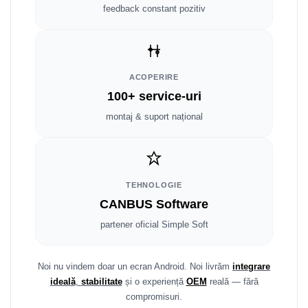
Smart
feedback constant pozitiv
Fiat
Jeep
ACOPERIRE
100+ service-uri
Volvo
montaj & suport național
Iveco
Porsche
TEHNOLOGIE
Ssangyong
CANBUS Software
partener oficial Simple Soft
Daihatsu
Dodge
Noi nu vindem doar un ecran Android. Noi livrăm
integrare
ideală
,
stabilitate
și o experiență
OEM
reală — fără
Navigații auto universale
compromisuri.