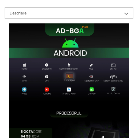
Camere Renault
Descriere
Camere Fiat
Camere Citroen
Camere Peugeot
Camere Fiat
Camere înregistrare trafic
Accesorii multimedia
Conectică Auto
Conectică Auto
Conectică Audi