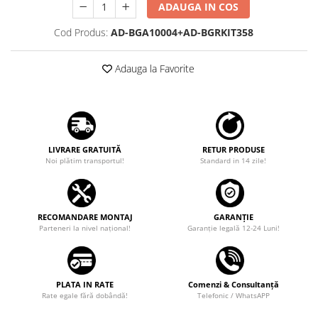
Camere marșarier auto
ADAUGA IN COS
Cod Produs:
AD-BGA10004+AD-BGRKIT358
Camere marșarier universale
Adauga la Favorite
Camere Skoda
Camere Volkswagen
Camere Mercedes Benz
LIVRARE GRATUITĂ
RETUR PRODUSE
Noi plătim transportul!
Standard in 14 zile!
Camere Audi
Camere BMW
RECOMANDARE MONTAJ
GARANȚIE
Parteneri la nivel național!
Garanţie legală 12-24 Luni!
Camere Ford
Camere Opel
PLATA IN RATE
Comenzi & Consultanță
Rate egale fără dobândă!
Telefonic / WhatsAPP
Camere Iveco