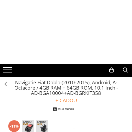
Toate Produsele
Navigații auto dedicate
Navigatii Dedicate
BMW
Volkswagen
Navigatie Fiat Doblo (2010-2015), Android, A-
Octacore / 4GB RAM + 64GB ROM, 10.1 Inch -
Audi
AD-BGA10004+AD-BGRKIT358
+ CADOU
Mercedes Benz
Ford
-11%
Skoda