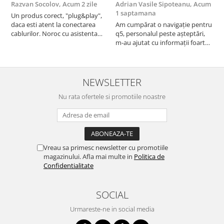
Razvan Socolov,
Acum 2 zile
Adrian Vasile Sipoteanu,
Acum
E
1 saptamana
Un produs corect, "plug&play",
P
daca esti atent la conectarea
Am cumpărat o navigație pentru
d
cablurilor. Noroc cu asistenta
q5, personalul peste așteptări,
f
Autodrop, care a fost foarte
m-au ajutat cu informații foarte
prietenoasa si dispusa sa ajute.
prompt deși i-am deranjat în
M-a indrumat pas cu pas si mi-a
repetate rânduri. Foarte
atras atentia ca nu era conectat
serviabili, livrare rapidă, suport
cablul de video de la camera
tehnic, totul impecabil, o să revin
NEWSLETTER
OE...
la ei și pentru vi...
Nu rata ofertele si promotiile noastre
Vreau sa primesc newsletter cu promotiile
magazinului. Afla mai multe in
Politica de
Confidentialitate
SOCIAL
Urmareste-ne in social media