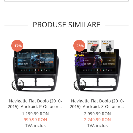
PRODUSE SIMILARE
-17%
-25%
Navigatie Fiat Doblo (2010-
Navigatie Fiat Doblo (2010-
2015), Android, P-Octacore /
2015), Android, Z-Octacore /
2GB RAM + 32GB ROM, 10.1
8GB RAM + 256GB ROM,
1.199,99 RON
2.999,99 RON
Inch - AD-BGP10002+AD-
10.1 Inch - AD-
999,99 RON
2.249,99 RON
BGRKIT358
BGZ10008+AD-BGRKIT358
TVA inclus
TVA inclus