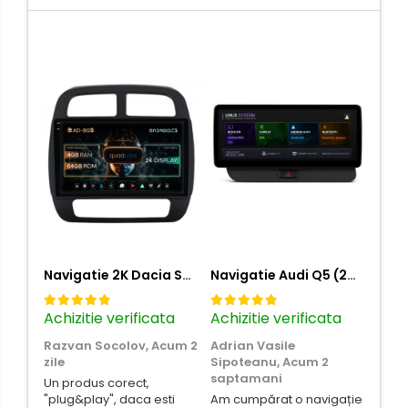
Navigatie 2K Dacia Spring (2021- Prezent), Android, S-Quadcore / 4GB RAM + 64GB ROM, 9.5 Inch - AD-BGS90042K+AD-BGRKIT366V4s
Navigatie Audi Q5 (2009-2017), Linux OS & OEM, MMI 3G, CarPlay & Android Auto Wireless, MirrorLink, Camera AHD, 12.3 Inch - AD-BGAALNXH+AD-BGRKITQ5002
Achizitie verificata
Achizitie verificata
Achi
Razvan Socolov,
Acum 2
Adrian Vasile
Euge
zile
Sipoteanu,
Acum 2
sap
saptamani
Un produs corect,
Perfe
"plug&play", daca esti
Am cumpărat o navigație
ca in