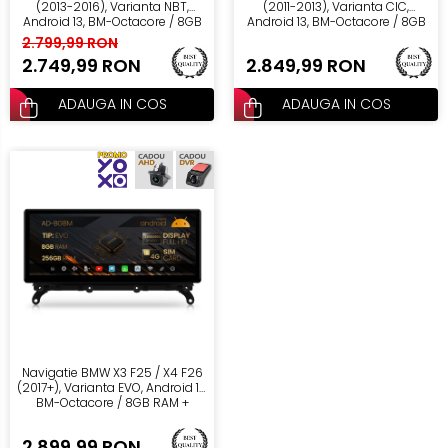
(2013-2016), Varianta NBT,
(2011-2013), Varianta CIC,
Android 13, BM-Octacore / 8GB
Android 13, BM-Octacore / 8GB
RAM + 256GB ROM, 12.3" Inch -
RAM + 256GB ROM, 12.3" Inch -
2.799,99 RON
AD-BGBM12008NB+AD-
AD-BGBM12008CI+AD-
2.749,99 RON
2.849,99 RON
BGRKITBM012
BGRKITBM012
ADAUGA IN COS
ADAUGA IN COS
Navigatie BMW X3 F25 / X4 F26
(2017+), Varianta EVO, Android 13,
BM-Octacore / 8GB RAM +
256GB ROM, 12.3" Inch - AD-
BGBM12008EV+AD-BGRKITBM012
2.899,99 RON