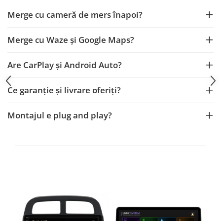
Fiat
Rame adaptoare Dodge
Merge cu cameră de mers înapoi?
Jeep
Rame adaptoare Chrysler
Merge cu Waze și Google Maps?
Volvo
Rame adaptoare Isuzu
Are CarPlay și Android Auto?
Iveco
Rame adaptoare Subaru
Ce garanție și livrare oferiți?
Porsche
Rame adaptoare Iveco
Ssangyong
Rame adaptoare Smart
Montajul e plug and play?
Daihatsu
Rame adaptoare Land Rover
Dodge
Rame adaptoare Ssangyong
Rame adaptoare Hummer