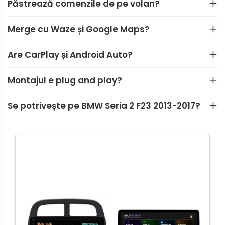
Păstrează comenzile de pe volan?
Fiat
Rame adaptoare Dodge
Merge cu Waze și Google Maps?
Jeep
Rame adaptoare Chrysler
Are CarPlay și Android Auto?
Volvo
Rame adaptoare Isuzu
Montajul e plug and play?
Iveco
Rame adaptoare Subaru
Se potrivește pe BMW Seria 2 F23 2013-2017?
Porsche
Rame adaptoare Iveco
Ssangyong
Rame adaptoare Smart
Daihatsu
Rame adaptoare Land Rover
Dodge
Rame adaptoare Ssangyong
Rame adaptoare Hummer