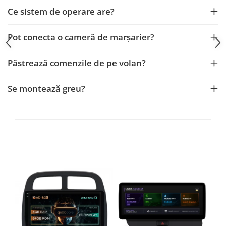
Smart
Ce sistem de operare are?
Fiat
Pot conecta o cameră de marșarier?
Jeep
Păstrează comenzile de pe volan?
Volvo
Se montează greu?
Iveco
Porsche
Ssangyong
Daihatsu
Dodge
Navigații auto universale