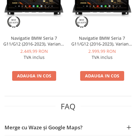
Nissan
Mitsubishi
Navigatie BMW Seria 7
Navigatie BMW Seria 7
Land Rover
G11/G12 (2016-2023), Varianta
G11/G12 (2016-2023), Varianta
NBT EVO, Android 13, BM-
NBT EVO, Android 13, BM-
2.449,99 RON
2.999,99 RON
Mazda
Octacore / 4GB RAM + 64GB
Octacore / 8GB RAM + 256GB
TVA inclus
TVA inclus
ROM, 12.3" Inch - AD-
ROM, 12.3" Inch - AD-
BGBM12004EV+AD-
BGBM12008EV+AD-
Honda
BGRKITBM021
BGRKITBM021
ADAUGA IN COS
ADAUGA IN COS
Citroen
Isuzu
FAQ
Chrysler
Subaru
Merge cu Waze și Google Maps?