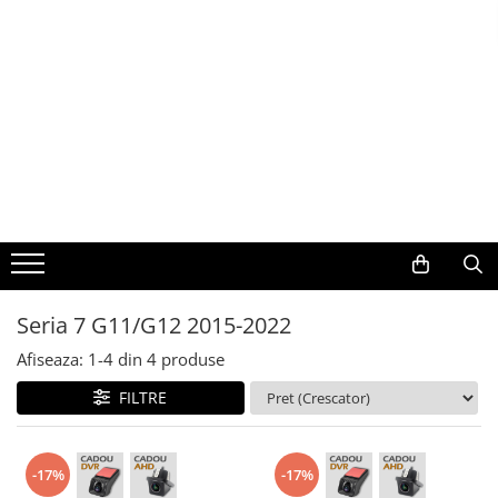
Toate Produsele
Navigații auto dedicate
Navigatii Dedicate
BMW
Volkswagen
Seria 7 G11/G12 2015-2022
Audi
Afiseaza:
1-
4
din
4
produse
Mercedes Benz
FILTRE
Ford
-17%
-17%
Skoda