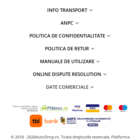
Rame adaptoare Daihatsu
INFO TRANSPORT
Rame adaptoare Mazda
ANPC
POLITICA DE CONFIDENTIALITATE
Rame adaptoare Kia
POLITICA DE RETUR
Rame adaptoare Alfa Romeo
MANUALE DE UTILIZARE
Rame adaptoare Nissan
ONLINE DISPUTE RESOLUTION
Rame adaptoare Fiat
DATE COMERCIALE
Rame adaptoare Hyundai
Rame adaptoare Chevrolet
Rame adaptoare Mitsubishi
Rame adaptoare Jeep
© 2018 - 2026AutoDrop.ro. Toate drepturile rezervate.
Platforma