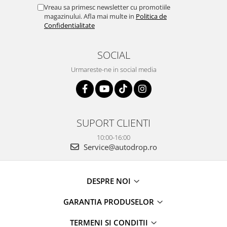
Rame adaptoare Dacia
Vreau sa primesc newsletter cu promotiile
magazinului. Afla mai multe in
Politica de
Confidentialitate
Rame adaptoare Audi
Rame adaptoare BMW
SOCIAL
Urmareste-ne in social media
Rame adaptoare Seat
Rame adaptoare Renault
SUPORT CLIENTI
Rame adaptoare Volvo
10:00-16:00
Rame adaptoare Honda
Service@autodrop.ro
Rame Adaptoare Porsche
DESPRE NOI
Rame adaptoare Peugeot
GARANTIA PRODUSELOR
Rame adaptoare Citroen
TERMENI SI CONDITII