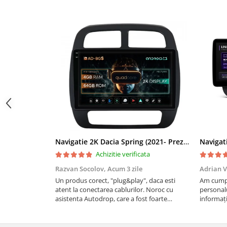
Navigații auto universale
Navigații universale 2DIN
Navigații universale 1DIN
Rame adaptoare auto
Rame adaptoare auto
Rame adaptoare Volkswagen
Rame adaptoare Ford
Rame adaptoare M-Benz
Navigatie 2K Dacia Spring (2021- Prezent), Android, S-Quadcore / 4GB RAM + 64GB ROM, 9.5 Inch - AD-BGS90042K+AD-BGRKIT366V4s
Achizitie verificata
Rame adaptoare Opel
Razvan Socolov,
Acum 3 zile
Adrian V
Un produs corect, "plug&play", daca esti
Am cumpă
Rame adaptoare Skoda
atent la conectarea cablurilor. Noroc cu
personalu
asistenta Autodrop, care a fost foarte
informați
prietenoasa si dispusa sa ajute. M-a indrumat
repetate 
Rame adaptoare Suzuki
pas cu pas si mi-a atras atentia ca nu era
rapidă, s
conectat cablul de video de la camera OE...
revin la e