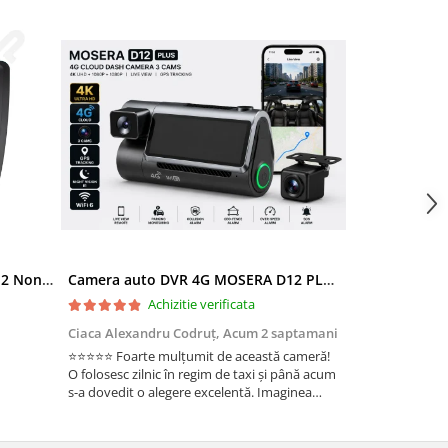
Ramă adaptoare Skoda Octavia 2 Non-Facelift (Auto A/C) 2004-2009 - fațetă 213×133 (RNS 510 / RCD 330), montaj dedicat
Camera auto DVR 4G MOSERA D12 PLUS, 3 camere, 4K UHD + Full HD + Full HD, Sony IMX415, GPS Tracking, WiFi 6, Night Vision IR, Cloud Live View, monitorizare parcare, aplicatie mobil + PC
Achizitie verificata
Ac
Ciaca Alexandru Codruț,
Acum 2 saptamani
Ciaca Alexandr
⭐⭐⭐⭐⭐ Foarte mulțumit de această cameră!
Sunt foarte mul
O folosesc zilnic în regim de taxi și până acum
folosesc zilnic î
s-a dovedit o alegere excelentă. Imaginea
a dovedit o ale
este foarte clară, atât ziua, cât și noaptea, iar
foarte clară, atâ
cele 3 camere oferă o acoperire completă a
camere oferă o 
ma...
Fun...