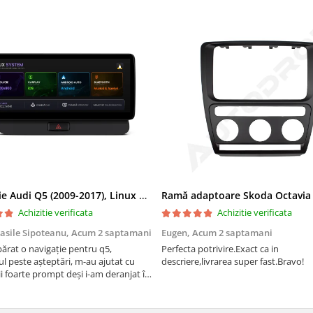
Navigatie Audi Q5 (2009-2017), Linux OS & OEM, MMI 3G, CarPlay & Android Auto Wireless, MirrorLink, Camera AHD, 12.3 Inch - AD-BGAALNXH+AD-BGRKITQ5002
Achizitie verificata
Achizitie verificata
asile Sipoteanu,
Acum 2 saptamani
Eugen,
Acum 2 saptamani
rat o navigație pentru q5,
Perfecta potrivire.Exact ca in
l peste așteptări, m-au ajutat cu
descriere,livrarea super fast.Bravo!
i foarte prompt deși i-am deranjat în
rânduri. Foarte serviabili, livrare
uport tehnic, totul impecabil, o să
i și pentru vi...