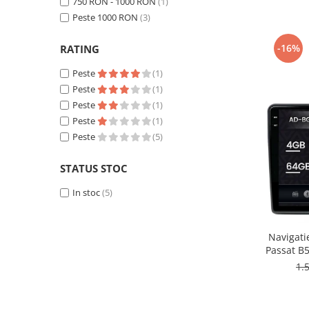
750 RON - 1000 RON
(1)
Peste 1000 RON
(3)
Nissan
-16%
RATING
Mitsubishi
Peste
(1)
Peste
(1)
Land Rover
Peste
(1)
Peste
(1)
Mazda
Peste
(5)
Honda
STATUS STOC
Citroen
In stoc
(5)
Isuzu
Navigati
Passat B5 
Chrysler
/ Polo, 
1.
6
Subaru
BG