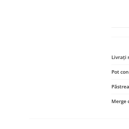
Smart
Fiat
Jeep
Volvo
Iveco
Livrați
Porsche
Pot con
Ssangyong
Păstrea
Daihatsu
Merge 
Dodge
Navigații auto universale