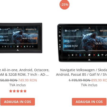
-25%
e All-in-one, Android, Octacore,
Navigatie Volkswagen / Skoda
M & 32GB ROM, 7 Inch - AD-
Android, Passat B5 / Golf IV / S
BGP1002
T5 / Jetta / Polo, Android, P-O
950,00 RON
749,99 RON
1.199,99 RON
899,99 R
2GB RAM + 32GB ROM, 10.1 In
TVA inclus
TVA inclus
BGP10002+AD-BGRKIT4
ADAUGA IN COS
ADAUGA IN COS