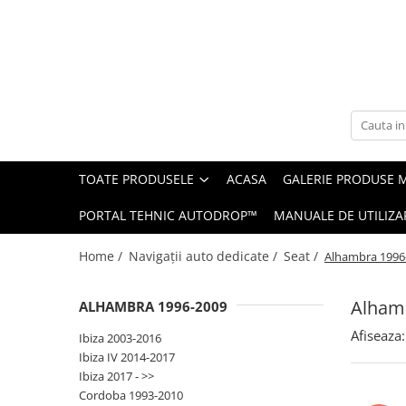
Toate Produsele
Navigații auto dedicate
Navigatii Dedicate
TOATE PRODUSELE
ACASA
GALERIE PRODUSE 
BMW
PORTAL TEHNIC AUTODROP™
MANUALE DE UTILIZA
Volkswagen
Home /
Navigații auto dedicate /
Seat /
Alhambra 1996
Audi
Alham
ALHAMBRA 1996-2009
Mercedes Benz
Afiseaza:
Ibiza 2003-2016
Ford
Ibiza IV 2014-2017
Ibiza 2017 - >>
Skoda
Cordoba 1993-2010