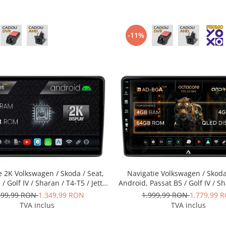
-11%
e 2K Volkswagen / Skoda / Seat,
Navigatie Volkswagen / Skoda
/ Golf IV / Sharan / T4-T5 / Jetta
Android, Passat B5 / Golf IV / S
Android, S-Quadcore / 4GB RAM +
T5 / Jetta / Polo, Android, A-O
599,99 RON
1.349,99 RON
1.999,99 RON
1.779,99 
4GB ROM, 9.5 Inch - AD-
4GB RAM + 64GB ROM, 10.1 In
TVA inclus
TVA inclus
S100042K+AD-BGRKIT443
BGA10004+AD-BGRKIT4