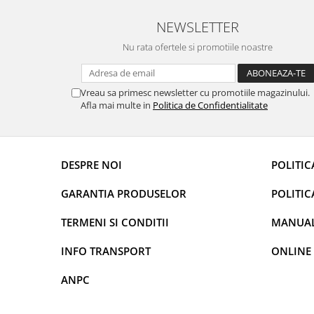
Rame adaptoare Dacia
NEWSLETTER
Rame adaptoare Audi
Nu rata ofertele si promotiile noastre
Rame adaptoare BMW
Vreau sa primesc newsletter cu promotiile magazinului.
Rame adaptoare Seat
Afla mai multe in
Politica de Confidentialitate
Rame adaptoare Renault
DESPRE NOI
POLITIC
Rame adaptoare Volvo
GARANTIA PRODUSELOR
POLITIC
Rame adaptoare Honda
TERMENI SI CONDITII
MANUALE
Rame Adaptoare Porsche
INFO TRANSPORT
ONLINE
Rame adaptoare Peugeot
ANPC
Rame adaptoare Citroen