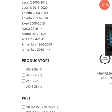
Leon 2 2005-2012
-21%
Leon 3 2013-2020
Opel
Toledo 2004-2009
Toledo 2012-2019
Dacia
Exeo 2008-2013
Ateca 2016->>
Peugeot
Arona 2017-2021
Altea 2004-2015
Hyundai
Alhambra 1996-2009
Alhambra 2010 - >>
Toyota
PRODUCATORI
Seat
AD-BGA
(1)
Navigati
AD-BGE
(1)
Kia
2GB RA
AD-BGP
(2)
AD-BGS
(1)
Chevrolet
PRET
Suzuki
500 RON - 750 RON
(1)
Renault