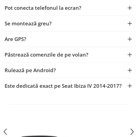
Pot conecta telefonul la ecran?
Mitsubishi
Rame adaptoare Mazda
Se montează greu?
Land Rover
Rame adaptoare Kia
Are GPS?
Mazda
Rame adaptoare Alfa Romeo
Honda
Rame adaptoare Nissan
Păstrează comenzile de pe volan?
Citroen
Rame adaptoare Fiat
Rulează pe Android?
Isuzu
Rame adaptoare Hyundai
Este dedicată exact pe Seat Ibiza IV 2014-2017?
Chrysler
Rame adaptoare Chevrolet
Subaru
Rame adaptoare Mitsubishi
Smart
Rame adaptoare Jeep