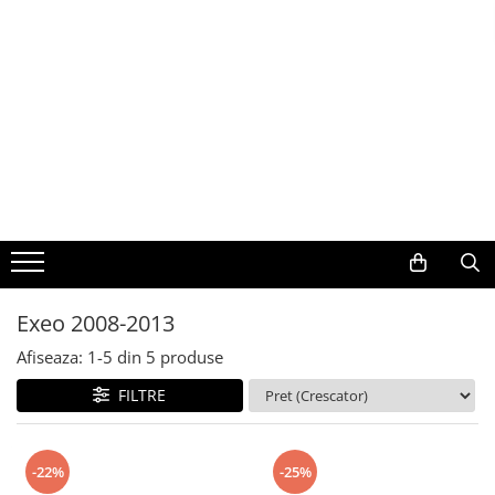
Toate Produsele
Navigații auto dedicate
Navigatii Dedicate
BMW
Volkswagen
Exeo 2008-2013
Audi
Afiseaza:
1-
5
din
5
produse
Mercedes Benz
FILTRE
Ford
-22%
-25%
Skoda