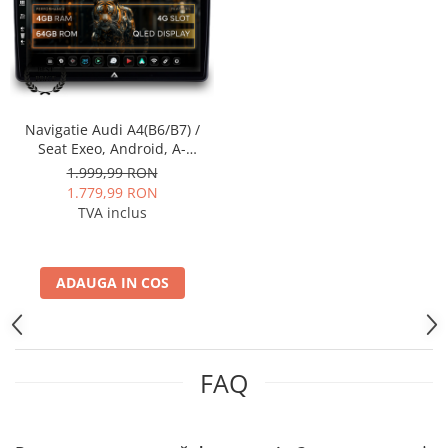
Smart
Fiat
Jeep
Navigatie Audi A4(B6/B7) /
Volvo
Seat Exeo, Android, A-
Octacore / 4GB RAM + 64GB
1.999,99 RON
ROM, 9 Inch - AD-
1.779,99 RON
Iveco
BGA9004+AD-BGRKIT425
TVA inclus
Porsche
ADAUGA IN COS
Ssangyong
Daihatsu
FAQ
Dodge
Navigații auto universale