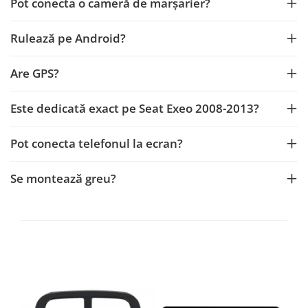
Pot conecta o cameră de marșarier?
Navigații auto universale
Navigații universale 2DIN
Rulează pe Android?
Navigații universale 1DIN
Are GPS?
Rame adaptoare auto
Rame adaptoare auto
Este dedicată exact pe Seat Exeo 2008-2013?
Rame adaptoare Volkswagen
Pot conecta telefonul la ecran?
Rame adaptoare Ford
Se montează greu?
Rame adaptoare M-Benz
Rame adaptoare Opel
Rame adaptoare Skoda
Rame adaptoare Suzuki