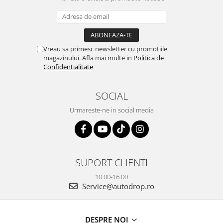
Rame adaptoare Daihatsu
Rame adaptoare Mazda
Vreau sa primesc newsletter cu promotiile
Rame adaptoare Kia
magazinului. Afla mai multe in
Politica de
Confidentialitate
Rame adaptoare Alfa Romeo
SOCIAL
Rame adaptoare Nissan
Urmareste-ne in social media
Rame adaptoare Fiat
Rame adaptoare Hyundai
SUPORT CLIENTI
Rame adaptoare Chevrolet
10:00-16:00
Service@autodrop.ro
Rame adaptoare Mitsubishi
Rame adaptoare Jeep
DESPRE NOI