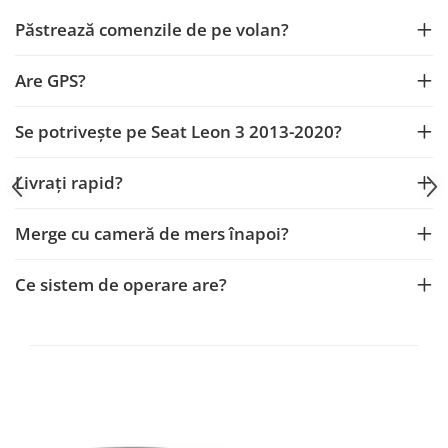
Fiat
Rame adaptoare Dodge
Păstrează comenzile de pe volan?
Jeep
Rame adaptoare Chrysler
Are GPS?
Volvo
Rame adaptoare Isuzu
Se potrivește pe Seat Leon 3 2013-2020?
Iveco
Rame adaptoare Subaru
Livrați rapid?
Porsche
Rame adaptoare Iveco
Ssangyong
Rame adaptoare Smart
Merge cu cameră de mers înapoi?
Daihatsu
Rame adaptoare Land Rover
Ce sistem de operare are?
Dodge
Rame adaptoare Ssangyong
Rame adaptoare Hummer