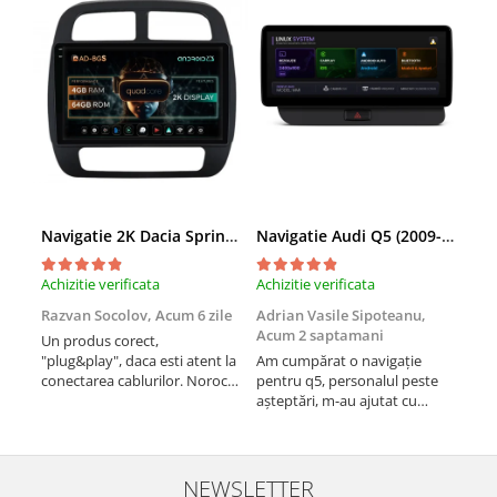
Navigatie 2K Dacia Spring (2021- Prezent), Android, S-Quadcore / 4GB RAM + 64GB ROM, 9.5 Inch - AD-BGS90042K+AD-BGRKIT366V4s
Navigatie Audi Q5 (2009-2017), Linux OS & OEM, MMI 3G, CarPlay & Android Auto Wireless, MirrorLink, Camera AHD, 12.3 Inch - AD-BGAALNXH+AD-BGRKITQ5002
Achizitie verificata
Achizitie verificata
Achi
Razvan Socolov,
Acum 6 zile
Adrian Vasile Sipoteanu,
Eug
Acum 2 saptamani
Un produs corect,
Perf
"plug&play", daca esti atent la
Am cumpărat o navigație
desc
conectarea cablurilor. Noroc
pentru q5, personalul peste
fast
cu asistenta Autodrop, care a
așteptări, m-au ajutat cu
fost foarte prietenoasa si
informații foarte prompt deși
dispusa sa ajute. M-a
i-am deranjat în repetate
indrumat pas cu pas si mi-a
rânduri. Foarte serviabili,
atras atentia ca nu era
livrare rapidă, suport tehnic,
NEWSLETTER