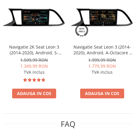
Mitsubishi
Rame adaptoare Mazda
Land Rover
Rame adaptoare Kia
Mazda
Rame adaptoare Alfa Romeo
Navigatie 2K Seat Leon 3
Navigatie Seat Leon 3 (2014-
Honda
Rame adaptoare Nissan
(2014-2020), Android, S-
2020), Android, A-Octacore /
Quadcore / 4GB RAM + 64GB
4GB RAM + 64GB ROM, 9 Inch
1.599,99 RON
1.999,99 RON
ROM, 9.5 Inch - AD-
- AD-BGA9004+AD-BGRKIT047
1.349,99 RON
1.779,99 RON
Citroen
Rame adaptoare Fiat
BGS90042K+AD-BGRKIT047
TVA inclus
TVA inclus
Isuzu
Rame adaptoare Hyundai
ADAUGA IN COS
ADAUGA IN COS
Chrysler
Rame adaptoare Chevrolet
Subaru
Rame adaptoare Mitsubishi
FAQ
Smart
Rame adaptoare Jeep