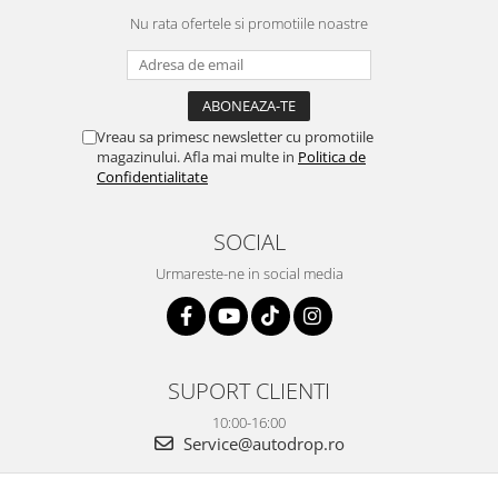
conectat cablul de video de la
totul impecabil, o să revin la ei
camera OE...
Nu rata ofertele si promotiile noastre
și pentru vi...
Vreau sa primesc newsletter cu promotiile
magazinului. Afla mai multe in
Politica de
Confidentialitate
SOCIAL
Urmareste-ne in social media
SUPORT CLIENTI
10:00-16:00
Service@autodrop.ro