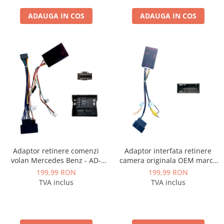
ADAUGA IN COS
ADAUGA IN COS
Conectică Kia
Conectică Hyundai
Conectică Mitsubishi
Lumini ambientale
Adaptor retinere comenzi
Adaptor interfata retinere
volan Mercedes Benz - AD-
camera originala OEM marca
BGRKIT407-C
VAG Volkswagen, Skoda - AD-
199,99 RON
199,99 RON
BGCWCOEM
TVA inclus
TVA inclus