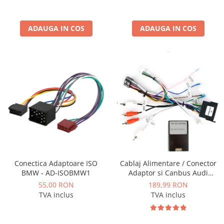
Conectică BMW
ADAUGA IN COS
ADAUGA IN COS
Conectică Volkswagen
Conectică Mercedes Benz
Conectică Ford
Conectică Opel
Conectică Skoda
Conectică Honda
Conectica Adaptoare ISO
Cablaj Alimentare / Conector
BMW - AD-ISOBMW1
Adaptor si Canbus Audi
Conectică Chevrolet
A3/A4/A6/TT pentru navigatii
55,00 RON
189,99 RON
Android - AD-BGCAUDI5AE4I
TVA inclus
TVA inclus
Conectică Suzuki
Conectică Renault