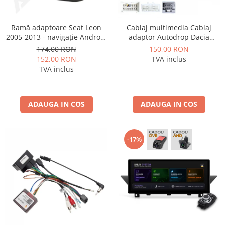
Rame adaptoare Daihatsu
Ramă adaptoare Seat Leon
Cablaj multimedia Cablaj
Rame adaptoare Mazda
2005-2013 - navigație Android
adaptor Autodrop Dacia
9″, montaj dedicat
Logan / Sandero pentru
174,00 RON
150,00 RON
Navigatii multimedia Android
Rame adaptoare Kia
152,00 RON
TVA inclus
TVA inclus
Rame adaptoare Alfa Romeo
Rame adaptoare Nissan
ADAUGA IN COS
ADAUGA IN COS
Rame adaptoare Fiat
-17%
Rame adaptoare Hyundai
Rame adaptoare Chevrolet
Rame adaptoare Mitsubishi
Rame adaptoare Jeep