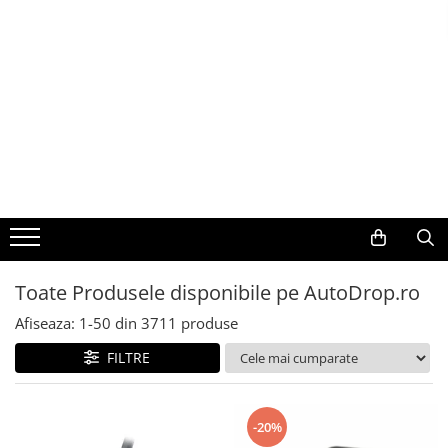
Toate Produsele
Navigații auto dedicate
Navigatii Dedicate
BMW
Volkswagen
Toate Produsele disponibile pe AutoDrop.ro
Audi
Afiseaza:
1-
50
din
3711
produse
Mercedes Benz
FILTRE
Ford
-20%
Skoda