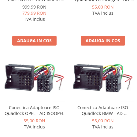
ISOVW
CLK, Android, P-Octacore /
55,00 RON
999,99 RON
Camere Renault
2GB RAM + 32GB ROM, 7 Inch
TVA inclus
779,99 RON
- AD-BGP1002+AD-BGRBE014
TVA inclus
Camere Fiat
Camere Citroen
ADAUGA IN COS
ADAUGA IN COS
Camere Peugeot
Camere Fiat
Camere înregistrare trafic
Accesorii multimedia
Conectică Auto
Conectica Adaptoare ISO
Conectica Adaptoare ISO
Quadlock OPEL - AD-ISOOPEL
Quadlock BMW - AD-
Conectică Auto
ISOBMW2
55,00 RON
55,00 RON
TVA inclus
TVA inclus
Conectică Audi