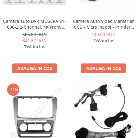
Camera auto DVR MOSERA SY-
Camera Auto Video Marsarier
006-2 2-Channel, 4K Front,
CCD - Mers Inapoi - Prindere
1080P Spate, ecran 2.99", GPS,
Standard - AD-BGCM1
505,52 RON
149,00 RON
WiFi, Night Vision, G-Sensor,
341,57 RON
TVA inclus
Loop Recording
TVA inclus
ADAUGA IN COS
ADAUGA IN COS
-22%