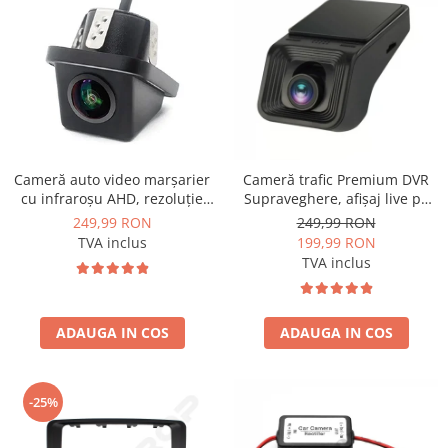
Opel
Dacia
Peugeot
Hyundai
Cameră auto video marșarier
Cameră trafic Premium DVR
cu infraroșu AHD, rezoluție
Supraveghere, afișaj live pe
Toyota
1920x1080P, unghi deschis
multimedia și înregistrare pe
249,99 RON
249,99 RON
155° - AD-BGCM10-G
SD - AD-BGCMDVR3
TVA inclus
199,99 RON
Seat
TVA inclus
Kia
ADAUGA IN COS
ADAUGA IN COS
Chevrolet
Suzuki
-25%
Renault