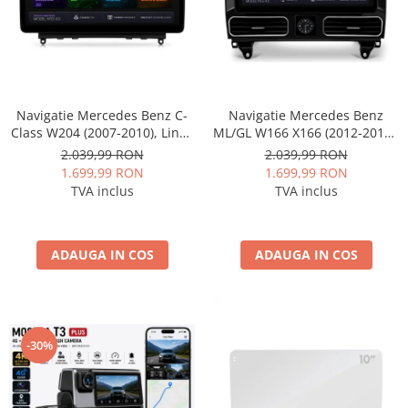
Navigatie Mercedes Benz C-
Navigatie Mercedes Benz
Class W204 (2007-2010), Linux
ML/GL W166 X166 (2012-2015),
OS & OEM, NTG 4.0, CarPlay &
Linux OS & OEM, NTG 4.5,
2.039,99 RON
2.039,99 RON
Android Auto Wireless,
CarPlay & Android Auto
1.699,99 RON
1.699,99 RON
MirrorLink, Camera AHD, 12.3
Wireless, MirrorLink, Camera
TVA inclus
TVA inclus
Inch - AD-BGMBLNX1240+AD-
AHD, 12.3 Inch - AD-
BGRKITMB003
BGMBLNX1245+AD-
BGRKITMB016
ADAUGA IN COS
ADAUGA IN COS
-30%