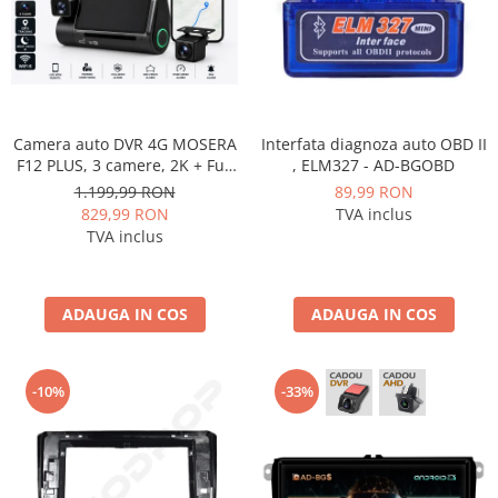
Smart
Fiat
Jeep
Camera auto DVR 4G MOSERA
Interfata diagnoza auto OBD II
Volvo
F12 PLUS, 3 camere, 2K + Full
, ELM327 - AD-BGOBD
HD, Sony IMX415, GPS
1.199,99 RON
89,99 RON
Tracking, WiFi 6, Night Vision
829,99 RON
TVA inclus
Iveco
IR, Cloud Live View,
TVA inclus
monitorizare parcare,
Porsche
aplicatie mobil + PC
ADAUGA IN COS
ADAUGA IN COS
Ssangyong
Daihatsu
-10%
-33%
Dodge
Navigații auto universale