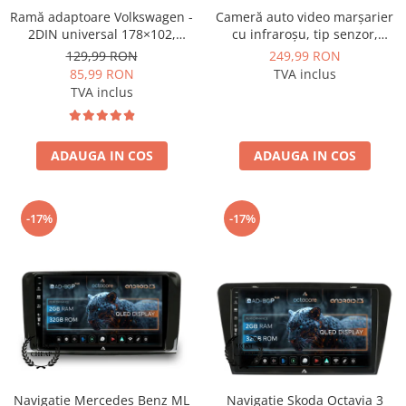
Ramă adaptoare Volkswagen -
Cameră auto video marșarier
2DIN universal 178×102,
cu infraroșu, tip senzor,
montaj dedicat
rezoluție 1280x720P, unghi
129,99 RON
249,99 RON
deschis 140° - AD-BGCM4
85,99 RON
TVA inclus
TVA inclus
ADAUGA IN COS
ADAUGA IN COS
-17%
-17%
Navigatie Mercedes Benz ML
Navigatie Skoda Octavia 3