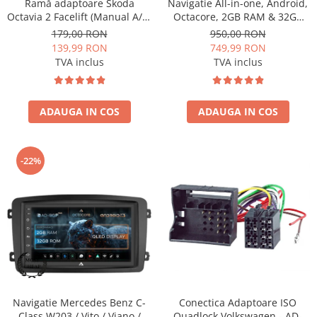
Ramă adaptoare Skoda
Navigatie All-in-one, Android,
Camere marșarier auto
Octavia 2 Facelift (Manual A/C)
Octacore, 2GB RAM & 32GB
2009-2013 - fațetă 213×133
ROM, 7 Inch - AD-BGP1002
179,00 RON
950,00 RON
Camere marșarier universale
(RNS 510 / RCD 330), montaj
139,99 RON
749,99 RON
dedicat
TVA inclus
TVA inclus
Camere Skoda
Camere Volkswagen
ADAUGA IN COS
ADAUGA IN COS
Camere Mercedes Benz
-22%
Camere Audi
Camere BMW
Camere Ford
Camere Opel
Camere Iveco
Conectica Adaptoare ISO
Navigatie Mercedes Benz C-
Quadlock Volkswagen - AD-
Class W203 / Vito / Viano /