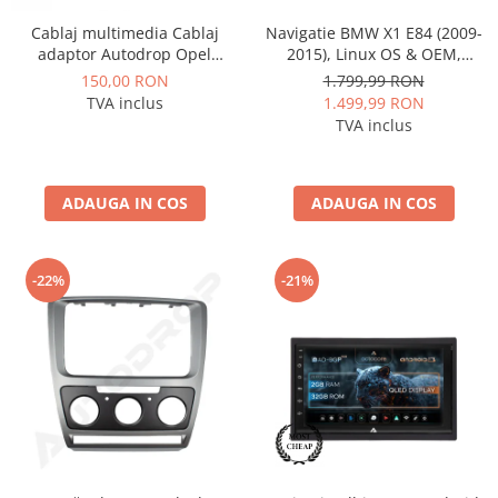
Cablaj multimedia Cablaj
Navigatie BMW X1 E84 (2009-
Rame adaptoare Dodge
adaptor Autodrop Opel
2015), Linux OS & OEM,
pentru Navigatii multimedia
Varianta iDrive, CarPlay &
150,00 RON
1.799,99 RON
Rame adaptoare Chrysler
Android
Android Auto Wireless,
TVA inclus
1.499,99 RON
MirrorLink, Camera AHD, 12.3
TVA inclus
Inch - AD-BGBMLNX12+AD-
Rame adaptoare Isuzu
BGRKITBM004
Rame adaptoare Subaru
ADAUGA IN COS
ADAUGA IN COS
Rame adaptoare Iveco
-22%
-21%
Rame adaptoare Smart
Rame adaptoare Land Rover
Rame adaptoare Ssangyong
Rame adaptoare Hummer
Camere marșarier auto