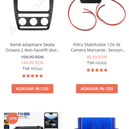
Nissan
Mitsubishi
Land Rover
Ramă adaptoare Skoda
Filtru Stabilizator 12V-36
Octavia 2 Non-Facelift (Auto
Camera Marsarier, Senzori
Mazda
A/C) 2004-2009 - fațetă
Auto Deparazitare - AD-
199,99 RON
49,99 RON
213×133 (RNS 510 / RCD 330),
BGCFILTER
149,99 RON
TVA inclus
Honda
montaj dedicat
TVA inclus
Citroen
ADAUGA IN COS
ADAUGA IN COS
Isuzu
Chrysler
-31%
Subaru