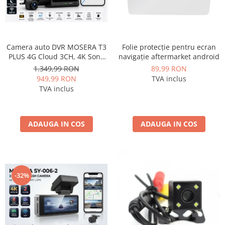
Camera auto DVR MOSERA T3
Folie protecție pentru ecran
PLUS 4G Cloud 3CH, 4K Sony
navigație aftermarket android
IMX415 + interior 1080P +
1.349,99 RON
89,99 RON
camera spate 1080P, GPS,
949,99 RON
TVA inclus
WiFi 6, ecran touch IPS 3”,
TVA inclus
Night Vision, monitorizare live
ADAUGA IN COS
ADAUGA IN COS
-32%