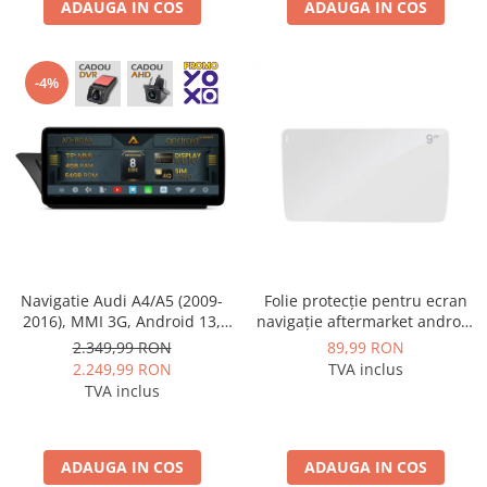
ADAUGA IN COS
ADAUGA IN COS
-4%
Folie protecție pentru ecran
Navigatie Audi A4/A5 (2009-
navigație aftermarket android
2016), MMI 3G, Android 13,
9 inch - AD-BGCF9
MB-Octacore, 4GB RAM +
89,99 RON
2.349,99 RON
64GB ROM, 12.3 Inch - AD-
TVA inclus
2.249,99 RON
BGAA12004H+AD-
TVA inclus
BGRKITA4002
ADAUGA IN COS
ADAUGA IN COS