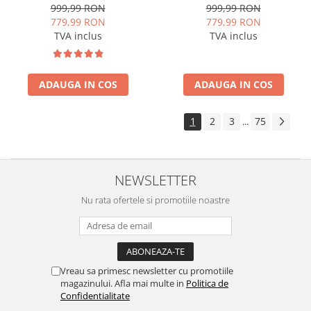
ROM, 7 Inch - AD-
Android, P-Octacore / 2GB
999,99 RON
999,99 RON
BGP1002+AD-BGROP002
RAM + 32GB ROM, 7 Inch -
779,99 RON
779,99 RON
AD-BGP1002+AD-
TVA inclus
TVA inclus
BGRCH0092DIN
ADAUGA IN COS
ADAUGA IN COS
1
2
3
75
...
NEWSLETTER
Nu rata ofertele si promotiile noastre
Vreau sa primesc newsletter cu promotiile
magazinului. Afla mai multe in
Politica de
Confidentialitate