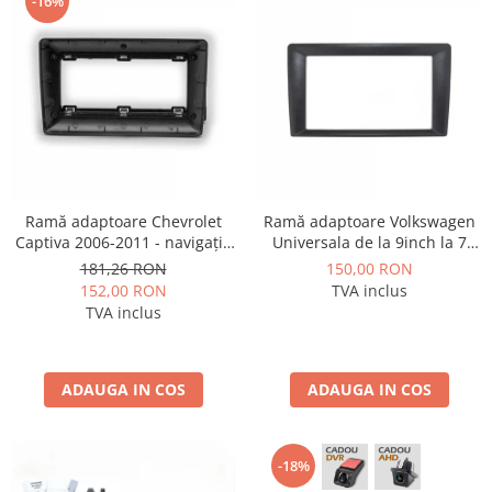
-16%
Ramă adaptoare Chevrolet
Ramă adaptoare Volkswagen
Captiva 2006-2011 - navigație
Universala de la 9inch la 7
Android 9″, montaj dedicat
inch - navigație Android 9″,
181,26 RON
150,00 RON
montaj dedicat
152,00 RON
TVA inclus
TVA inclus
ADAUGA IN COS
ADAUGA IN COS
-18%