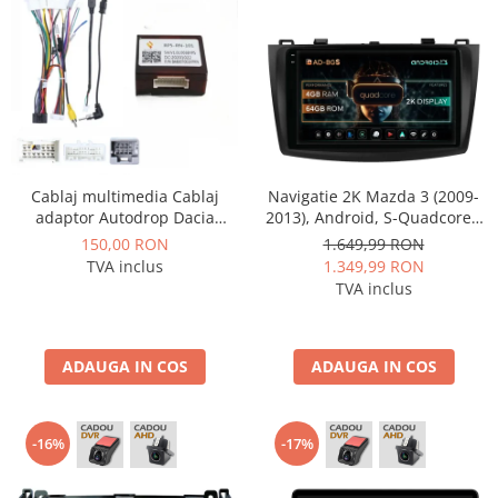
Cablaj multimedia Cablaj
Navigatie 2K Mazda 3 (2009-
adaptor Autodrop Dacia
2013), Android, S-Quadcore /
Duster (2015-2017) pentru
4GB RAM + 64GB ROM, 9.5
150,00 RON
1.649,99 RON
Navigații multimedia Android
Inch - AD-BGS90042K+AD-
TVA inclus
1.349,99 RON
BGRKIT320
TVA inclus
ADAUGA IN COS
ADAUGA IN COS
-16%
-17%