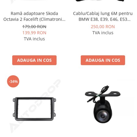
Ramă adaptoare Skoda
Cablu/Cablaj lung 6M pentru
Octavia 2 Facelift (Climatronic)
BMW E38, E39, E46, E53
2009-2013 - fațetă 213×133
pentru sistem amplificat - AD-
179,00 RON
250,00 RON
(RNS 510 / RCD 330), montaj
BGCBM6M
139,99 RON
TVA inclus
dedicat
TVA inclus
ADAUGA IN COS
ADAUGA IN COS
-34%