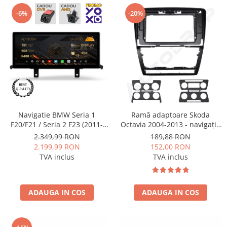
-6%
-20%
Navigatie BMW Seria 1
Ramă adaptoare Skoda
F20/F21 / Seria 2 F23 (2011-
Octavia 2004-2013 - navigație
2016), Varianta NBT, Android
Android 10.1″, montaj dedicat
2.349,99 RON
189,88 RON
13, BM-Octacore / 4GB RAM +
2.199,99 RON
152,00 RON
64GB ROM, 12.3" Inch - AD-
TVA inclus
TVA inclus
BGBM12004NB+AD-
BGRKITBM011
ADAUGA IN COS
ADAUGA IN COS