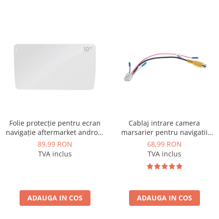
Folie protecție pentru ecran
Cablaj intrare camera
navigație aftermarket android
marsarier pentru navigatii
10.1 inch - AD-BGCF10
Android - AD-BGCCAM1
89,99 RON
68,99 RON
TVA inclus
TVA inclus
ADAUGA IN COS
ADAUGA IN COS