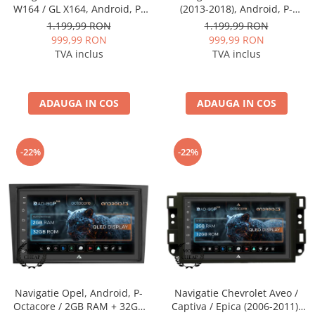
W164 / GL X164, Android, P-
(2013-2018), Android, P-
Octacore / 2GB RAM + 32GB
Octacore / 2GB RAM + 32GB
1.199,99 RON
1.199,99 RON
ROM, 9 Inch - AD-
ROM, 10.1 Inch - AD-
999,99 RON
999,99 RON
BGP9002+AD-BGRKIT405
BGP10002+AD-BGRKIT026
TVA inclus
TVA inclus
ADAUGA IN COS
ADAUGA IN COS
-22%
-22%
Navigatie Opel, Android, P-
Navigatie Chevrolet Aveo /
Octacore / 2GB RAM + 32GB
Captiva / Epica (2006-2011),