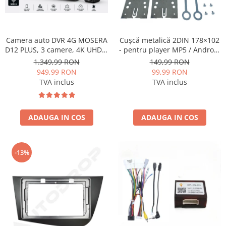
Rame adaptoare Dacia
Rame adaptoare Audi
Camera auto DVR 4G MOSERA
Cușcă metalică 2DIN 178×102
D12 PLUS, 3 camere, 4K UHD +
- pentru player MP5 / Android
Rame adaptoare BMW
Full HD + Full HD, Sony
universal
1.349,99 RON
149,99 RON
IMX415, GPS Tracking, WiFi 6,
949,99 RON
99,99 RON
Rame adaptoare Seat
Night Vision IR, Cloud Live
TVA inclus
TVA inclus
View, monitorizare parcare,
aplicatie mobil + PC
Rame adaptoare Renault
ADAUGA IN COS
ADAUGA IN COS
Rame adaptoare Volvo
Rame adaptoare Honda
-13%
Rame Adaptoare Porsche
Rame adaptoare Peugeot
Rame adaptoare Citroen