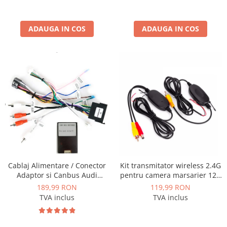
ADAUGA IN COS
ADAUGA IN COS
Cablaj Alimentare / Conector
Kit transmitator wireless 2.4G
Adaptor si Canbus Audi
pentru camera marsarier 12V
A3/A4/A6/TT pentru navigatii
- AD-BGCMW102
189,99 RON
119,99 RON
Android - AD-BGCAUDI5AE4I
TVA inclus
TVA inclus