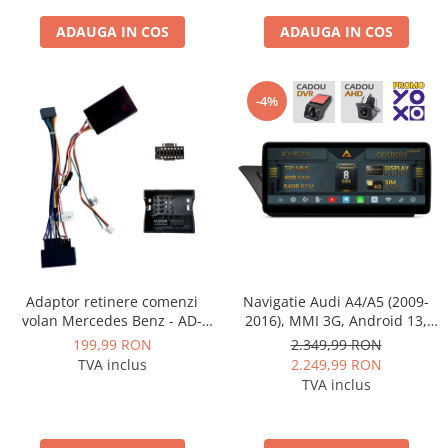
ADAUGA IN COS
ADAUGA IN COS
-4%
Adaptor retinere comenzi
Navigatie Audi A4/A5 (2009-
volan Mercedes Benz - AD-
2016), MMI 3G, Android 13,
BGRKIT407-C
MB-Octacore, 4GB RAM +
199,99 RON
2.349,99 RON
64GB ROM, 12.3 Inch - AD-
TVA inclus
2.249,99 RON
BGAA12004H+AD-
TVA inclus
BGRKITA4002