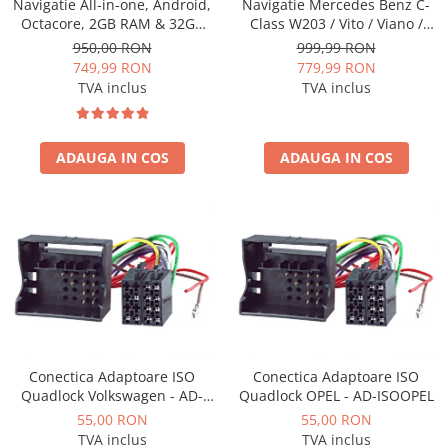
Navigatie All-in-one, Android,
Navigatie Mercedes Benz C-
Octacore, 2GB RAM & 32GB
Class W203 / Vito / Viano /
ROM, 7 Inch - AD-BGP1002
CLK, Android, P-Octacore /
950,00 RON
999,99 RON
2GB RAM + 32GB ROM, 7 Inch
749,99 RON
779,99 RON
- AD-BGP1002+AD-BGRBE014
TVA inclus
TVA inclus
ADAUGA IN COS
ADAUGA IN COS
Conectica Adaptoare ISO
Conectica Adaptoare ISO
Quadlock Volkswagen - AD-
Quadlock OPEL - AD-ISOOPEL
ISOVW
55,00 RON
55,00 RON
TVA inclus
TVA inclus