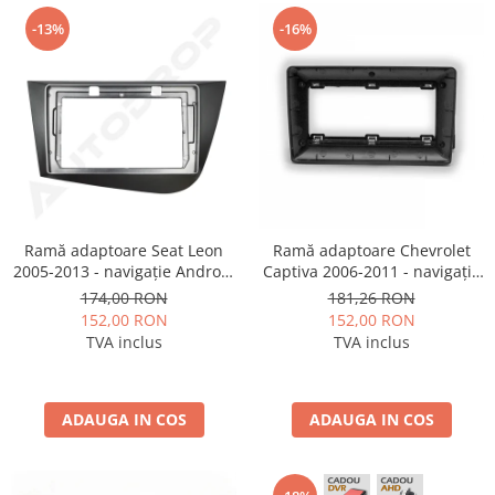
-13%
-16%
Ramă adaptoare Seat Leon
Ramă adaptoare Chevrolet
2005-2013 - navigație Android
Captiva 2006-2011 - navigație
9″, montaj dedicat
Android 9″, montaj dedicat
174,00 RON
181,26 RON
152,00 RON
152,00 RON
TVA inclus
TVA inclus
ADAUGA IN COS
ADAUGA IN COS