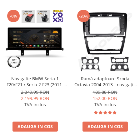
-6%
-20%
Navigatie BMW Seria 1
Ramă adaptoare Skoda
F20/F21 / Seria 2 F23 (2011-
Octavia 2004-2013 - navigație
2016), Varianta NBT, Android,
Android 10.1″, montaj dedicat
2.349,99 RON
189,88 RON
BM-Octacore / 4GB RAM +
2.199,99 RON
152,00 RON
64GB ROM, 12.3" Inch - AD-
TVA inclus
TVA inclus
BGBM12004NB+AD-
BGRKITBM011
ADAUGA IN COS
ADAUGA IN COS