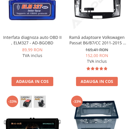
Fiat
Rame adaptoare Dodge
Jeep
Rame adaptoare Chrysler
Volvo
Rame adaptoare Isuzu
Interfata diagnoza auto OBD II
Ramă adaptoare Volkswagen
Iveco
Rame adaptoare Subaru
, ELM327 - AD-BGOBD
Passat B6/B7/CC 2011-2015 -
navigație Android 10.1″,
89,99 RON
169,41 RON
Porsche
Rame adaptoare Iveco
montaj dedicat
TVA inclus
152,00 RON
TVA inclus
Ssangyong
Rame adaptoare Smart
Daihatsu
Rame adaptoare Land Rover
ADAUGA IN COS
ADAUGA IN COS
Dodge
Rame adaptoare Ssangyong
Rame adaptoare Hummer
-33%
-33%