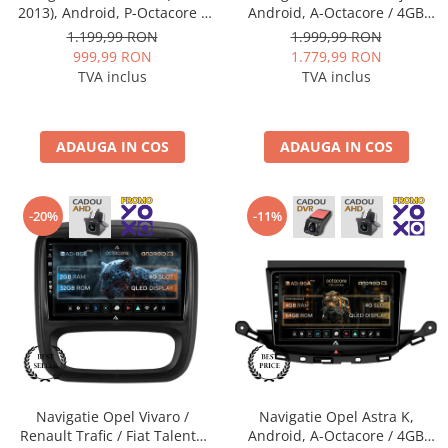
2013), Android, P-Octacore /
Android, A-Octacore / 4GB
2GB RAM + 32GB ROM, 10.1
RAM + 64GB ROM, 9 Inch -
1.199,99 RON
1.999,99 RON
Inch - AD-BGP10002+AD-
AD-BGA9004+AD-BGRKIT364
999,99 RON
1.779,99 RON
BGRKIT208
TVA inclus
TVA inclus
ADAUGA IN COS
ADAUGA IN COS
-20%
-11%
Navigatie Opel Vivaro /
Navigatie Opel Astra K,
Renault Trafic / Fiat Talento
Android, A-Octacore / 4GB