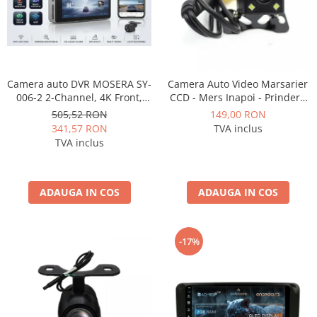
Camera auto DVR MOSERA SY-
Camera Auto Video Marsarier
006-2 2-Channel, 4K Front,
CCD - Mers Inapoi - Prindere
1080P Spate, ecran 2.99", GPS,
Standard - AD-BGCM1
505,52 RON
149,00 RON
WiFi, Night Vision, G-Sensor,
341,57 RON
TVA inclus
Loop Recording
TVA inclus
ADAUGA IN COS
ADAUGA IN COS
-17%