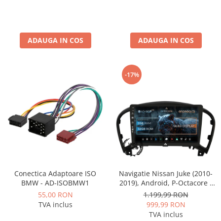
ADAUGA IN COS
ADAUGA IN COS
-17%
Conectica Adaptoare ISO
Navigatie Nissan Juke (2010-
BMW - AD-ISOBMW1
2019), Android, P-Octacore /
2GB RAM + 32GB ROM, 9 Inch
55,00 RON
1.199,99 RON
- AD-BGP9002+AD-BGRKIT168
TVA inclus
999,99 RON
TVA inclus