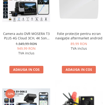
Camera auto DVR MOSERA T3
Folie protecție pentru ecran
PLUS 4G Cloud 3CH, 4K Sony
navigație aftermarket android
IMX415 + interior 1080P +
1.349,99 RON
89,99 RON
camera spate 1080P, GPS,
949,99 RON
TVA inclus
WiFi 6, ecran touch IPS 3”,
TVA inclus
Night Vision, monitorizare live
ADAUGA IN COS
ADAUGA IN COS
-32%