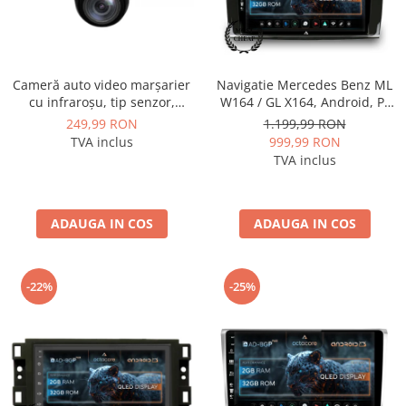
Cameră auto video marșarier
Navigatie Mercedes Benz ML
cu infraroșu, tip senzor,
W164 / GL X164, Android, P-
rezoluție 1280x720P, unghi
Octacore / 2GB RAM + 32GB
249,99 RON
1.199,99 RON
deschis 140° - AD-BGCM4
ROM, 9 Inch - AD-
TVA inclus
999,99 RON
BGP9002+AD-BGRKIT405
TVA inclus
ADAUGA IN COS
ADAUGA IN COS
-22%
-25%