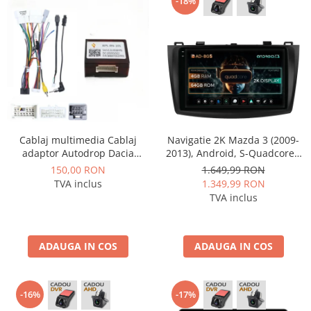
-18%
Cablaj multimedia Cablaj
Navigatie 2K Mazda 3 (2009-
adaptor Autodrop Dacia
2013), Android, S-Quadcore /
Duster (2015-2017) pentru
4GB RAM + 64GB ROM, 9.5
150,00 RON
1.649,99 RON
Navigații multimedia Android
Inch - AD-BGS90042K+AD-
TVA inclus
1.349,99 RON
BGRKIT320
TVA inclus
ADAUGA IN COS
ADAUGA IN COS
-16%
-17%