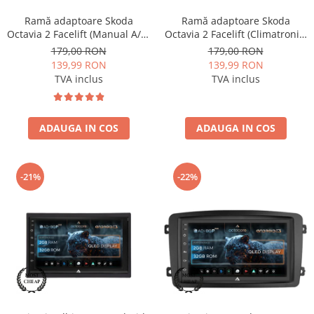
Ramă adaptoare Skoda
Ramă adaptoare Skoda
Octavia 2 Facelift (Manual A/C)
Octavia 2 Facelift (Climatronic)
2009-2013 - fațetă 213×133
2009-2013 - fațetă 213×133
179,00 RON
179,00 RON
(RNS 510 / RCD 330), montaj
(RNS 510 / RCD 330), montaj
139,99 RON
139,99 RON
dedicat
dedicat
TVA inclus
TVA inclus
ADAUGA IN COS
ADAUGA IN COS
-21%
-22%