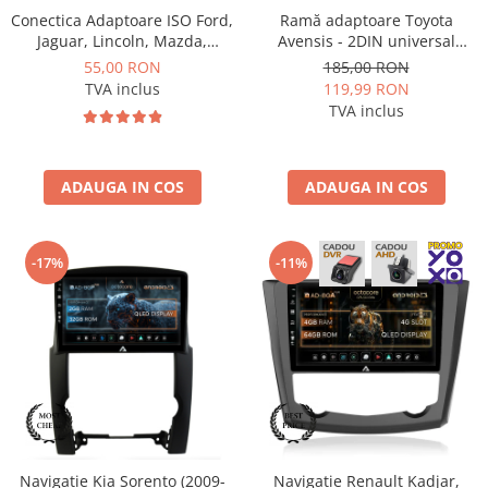
Conectica Adaptoare ISO Ford,
Ramă adaptoare Toyota
Jaguar, Lincoln, Mazda,
Avensis - 2DIN universal
Mercury, Nissan - AD-
178×102, montaj dedicat
55,00 RON
185,00 RON
ISOFORD1
TVA inclus
119,99 RON
TVA inclus
ADAUGA IN COS
ADAUGA IN COS
-17%
-11%
Navigatie Kia Sorento (2009-
Navigatie Renault Kadjar,