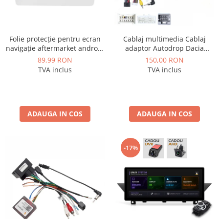
Folie protecție pentru ecran
Cablaj multimedia Cablaj
navigație aftermarket android
adaptor Autodrop Dacia
10.1 inch - AD-BGCF10
Logan / Sandero pentru
89,99 RON
150,00 RON
Navigatii multimedia Android
TVA inclus
TVA inclus
ADAUGA IN COS
ADAUGA IN COS
-17%