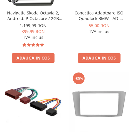
Conectica Adaptoare ISO
Navigatie Skoda Octavia 2,
Quadlock BMW - AD-
Android, P-Octacore / 2GB
ISOBMW2
RAM + 32GB ROM, 10.1 Inch -
55,00 RON
1.199,99 RON
AD-BGP10002+AD-BGRKIT048
TVA inclus
899,99 RON
TVA inclus
ADAUGA IN COS
ADAUGA IN COS
-35%