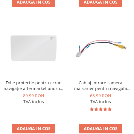
ADAUGA IN COS
ADAUGA IN COS
Folie protecție pentru ecran
Cablaj intrare camera
navigație aftermarket android
marsarier pentru navigatii
9 inch - AD-BGCF9
Android - AD-BGCCAM1
89,99 RON
68,99 RON
TVA inclus
TVA inclus
ADAUGA IN COS
ADAUGA IN COS