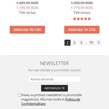
(2014-2017), Android, E-
RAM + 64GB ROM, 9 Inch -
1.499,99 RON
1.999,99 RON
Octacore / 2GB RAM + 32GB
AD-BGA9004+AD-BGRKIT251
1.199,99 RON
1.779,99 RON
ROM, 9 Inch - AD-
TVA inclus
TVA inclus
BGE9002+AD-BGRKIT389
ADAUGA IN COS
ADAUGA IN COS
1
2
3
75
...
NEWSLETTER
Nu rata ofertele si promotiile noastre
Vreau sa primesc newsletter cu promotiile
magazinului. Afla mai multe in
Politica de
Confidentialitate