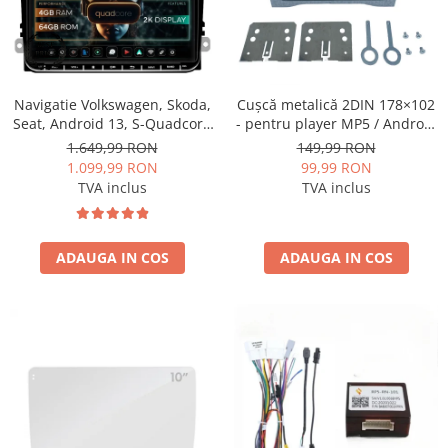
Navigatie Volkswagen, Skoda,
Cușcă metalică 2DIN 178×102
Seat, Android 13, S-Quadcore
- pentru player MP5 / Android
/ 4GB RAM + 64GB ROM, 9
universal
1.649,99 RON
149,99 RON
Inch - AD-BGSW94L
1.099,99 RON
99,99 RON
TVA inclus
TVA inclus
ADAUGA IN COS
ADAUGA IN COS