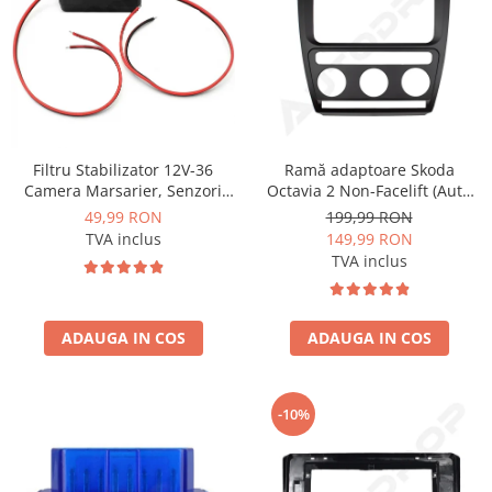
Mitsubishi
Rame adaptoare Mazda
Land Rover
Rame adaptoare Kia
Mazda
Rame adaptoare Alfa Romeo
Ramă adaptoare Skoda
Filtru Stabilizator 12V-36
Honda
Rame adaptoare Nissan
Octavia 2 Non-Facelift (Auto
Camera Marsarier, Senzori
A/C) 2004-2009 - fațetă
Auto Deparazitare - AD-
199,99 RON
49,99 RON
213×133 (RNS 510 / RCD 330),
BGCFILTER
149,99 RON
TVA inclus
Citroen
Rame adaptoare Fiat
montaj dedicat
TVA inclus
Isuzu
Rame adaptoare Hyundai
ADAUGA IN COS
ADAUGA IN COS
Chrysler
Rame adaptoare Chevrolet
Subaru
Rame adaptoare Mitsubishi
-10%
Smart
Rame adaptoare Jeep