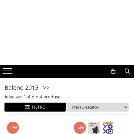
Toate Produsele
Navigații auto dedicate
Navigatii Dedicate
BMW
Volkswagen
Baleno 2015 - >>
Audi
Afiseaza:
1-
4
din
4
produse
Mercedes Benz
FILTRE
Ford
-17%
-14%
Skoda