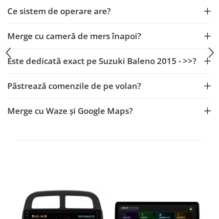
Smart
Ce sistem de operare are?
Fiat
Merge cu cameră de mers înapoi?
Jeep
Este dedicată exact pe Suzuki Baleno 2015 - >>?
Volvo
Păstrează comenzile de pe volan?
Iveco
Merge cu Waze și Google Maps?
Porsche
Ssangyong
Daihatsu
Dodge
Navigații auto universale