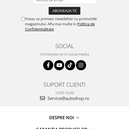
Rame adaptoare Dacia
Rame adaptoare Audi
Vreau sa primesc newsletter cu promotiile
magazinului. Afla mai multe in
Politica de
Confidentialitate
Rame adaptoare BMW
Rame adaptoare Seat
SOCIAL
Urmareste-ne in social media
Rame adaptoare Renault
Rame adaptoare Volvo
Rame adaptoare Honda
SUPORT CLIENTI
10:00-16:00
Rame Adaptoare Porsche
Service@autodrop.ro
Rame adaptoare Peugeot
DESPRE NOI
Rame adaptoare Citroen