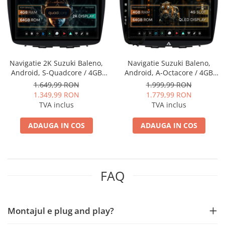
Nissan
Mitsubishi
Navigatie 2K Suzuki Baleno,
Navigatie Suzuki Baleno,
Land Rover
Android, S-Quadcore / 4GB
Android, A-Octacore / 4GB
RAM + 64GB ROM, 9.5 Inch -
RAM + 64GB ROM, 9 Inch -
1.649,99 RON
1.999,99 RON
Mazda
AD-BGS90042K+AD-
AD-BGA9004+AD-BGRKIT310
1.349,99 RON
1.779,99 RON
BGRKIT310
TVA inclus
TVA inclus
Honda
ADAUGA IN COS
ADAUGA IN COS
Citroen
Isuzu
FAQ
Chrysler
Subaru
Montajul e plug and play?