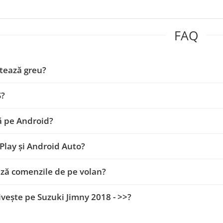
FAQ
tează greu?
S?
ă pe Android?
Play și Android Auto?
ză comenzile de pe volan?
ivește pe Suzuki Jimny 2018 - >>?