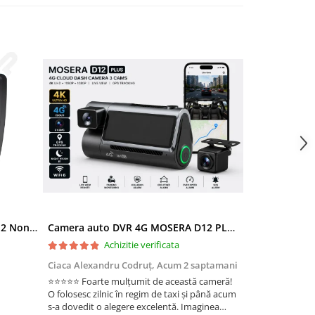
Ramă adaptoare Skoda Octavia 2 Non-Facelift (Auto A/C) 2004-2009 - fațetă 213×133 (RNS 510 / RCD 330), montaj dedicat
Camera auto DVR 4G MOSERA D12 PLUS, 3 camere, 4K UHD + Full HD + Full HD, Sony IMX415, GPS Tracking, WiFi 6, Night Vision IR, Cloud Live View, monitorizare parcare, aplicatie mobil + PC
Achizitie verificata
Ac
Ciaca Alexandru Codruț,
Acum 2 saptamani
Ciaca Alexandr
⭐⭐⭐⭐⭐ Foarte mulțumit de această cameră!
Sunt foarte mul
O folosesc zilnic în regim de taxi și până acum
folosesc zilnic î
s-a dovedit o alegere excelentă. Imaginea
a dovedit o ale