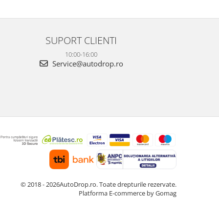
este foarte clară, atât ziua, cât și noaptea, iar
foarte clară, atâ
cele 3 camere oferă o acoperire completă a
camere oferă o 
ma...
Fun...
SUPORT CLIENTI
10:00-16:00
Service@autodrop.ro
© 2018 - 2026AutoDrop.ro. Toate drepturile rezervate.
Platforma E-commerce by Gomag