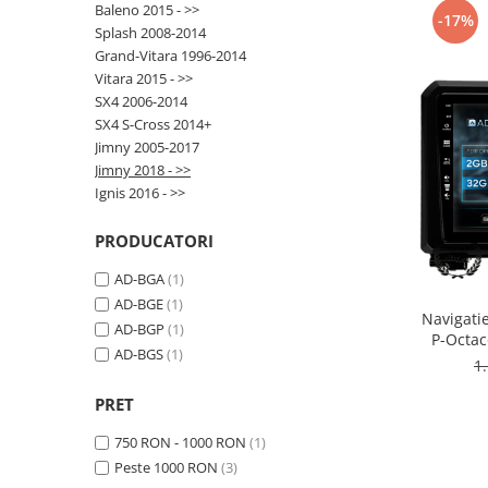
Baleno 2015 - >>
-17%
Splash 2008-2014
Opel
Grand-Vitara 1996-2014
Vitara 2015 - >>
Dacia
SX4 2006-2014
SX4 S-Cross 2014+
Peugeot
Jimny 2005-2017
Jimny 2018 - >>
Hyundai
Ignis 2016 - >>
Toyota
PRODUCATORI
AD-BGA
(1)
Seat
AD-BGE
(1)
Navigatie
AD-BGP
(1)
Kia
P-Octac
AD-BGS
(1)
Inch 
1
Chevrolet
PRET
Suzuki
750 RON - 1000 RON
(1)
Peste 1000 RON
(3)
Renault