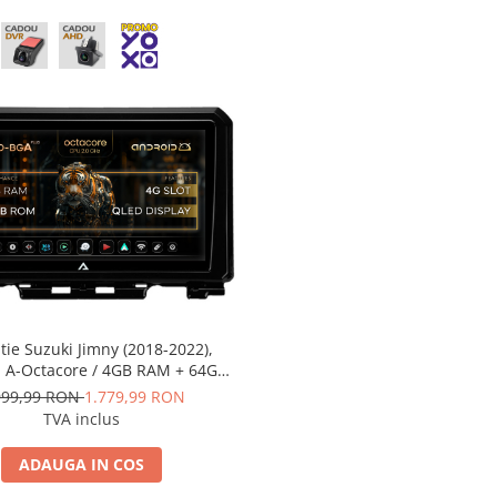
tie Suzuki Jimny (2018-2022),
, A-Octacore / 4GB RAM + 64GB
 9 Inch - AD-BGA9004+AD-
999,99 RON
1.779,99 RON
BGRKIT312
TVA inclus
ADAUGA IN COS