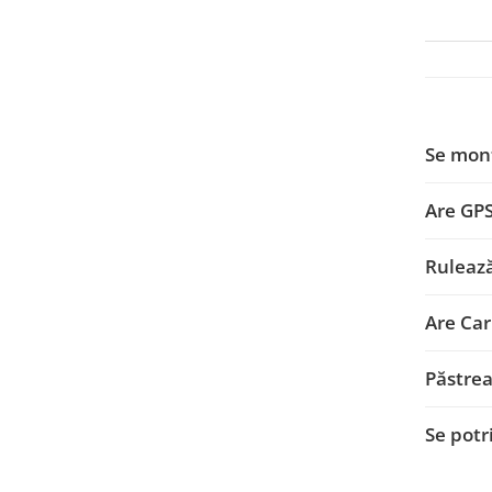
Smart
Fiat
Jeep
Se mon
Volvo
Are GP
Iveco
Ruleaz
Porsche
Ssangyong
Are Car
Daihatsu
Păstrea
Dodge
Se potr
Navigații auto universale