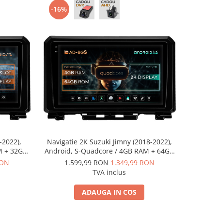
-16%
-2022),
Navigatie 2K Suzuki Jimny (2018-2022),
M + 32GB
Android, S-Quadcore / 4GB RAM + 64GB
2+AD-
ROM, 9.5 Inch - AD-BGS90042K+AD-
RON
1.599,99 RON
1.349,99 RON
BGRKIT312
TVA inclus
ADAUGA IN COS