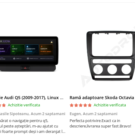
Navigatie Audi Q5 (2009-2017), Linux OS & OEM, MMI 3G, CarPlay & Android Auto Wireless, MirrorLink, Camera AHD, 12.3 Inch - AD-BGAALNXH+AD-BGRKITQ5002
Achizitie verificata
Achizitie verificata
asile Sipoteanu,
Acum 2 saptamani
Eugen,
Acum 2 saptamani
rat o navigație pentru q5,
Perfecta potrivire.Exact ca in
l peste așteptări, m-au ajutat cu
descriere,livrarea super fast.Bravo!
i foarte prompt deși i-am deranjat în