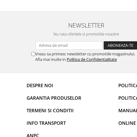
prietenoasa si dispusa sa ajute. M-a indrumat
repetate 
Rame adaptoare Dacia
pas cu pas si mi-a atras atentia ca nu era
rapidă, s
conectat cablul de video de la camera OE...
revin la e
Rame adaptoare Audi
NEWSLETTER
Rame adaptoare BMW
Nu rata ofertele si promotiile noastre
Rame adaptoare Seat
Vreau sa primesc newsletter cu promotiile magazinului.
Afla mai multe in
Politica de Confidentialitate
Rame adaptoare Renault
Rame adaptoare Volvo
DESPRE NOI
POLITIC
Rame adaptoare Honda
GARANTIA PRODUSELOR
POLITIC
Rame Adaptoare Porsche
TERMENI SI CONDITII
MANUALE
Rame adaptoare Peugeot
INFO TRANSPORT
ONLINE
Rame adaptoare Citroen
ANPC