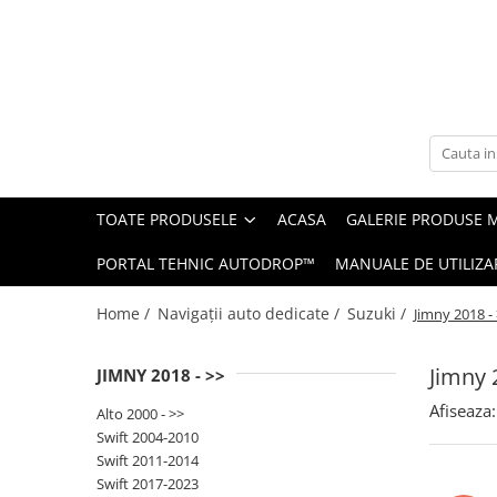
Toate Produsele
Navigații auto dedicate
Navigatii Dedicate
TOATE PRODUSELE
ACASA
GALERIE PRODUSE 
BMW
PORTAL TEHNIC AUTODROP™
MANUALE DE UTILIZA
Volkswagen
Home /
Navigații auto dedicate /
Suzuki /
Jimny 2018 -
Audi
Jimny 
JIMNY 2018 - >>
Mercedes Benz
Afiseaza:
Alto 2000 - >>
Ford
Swift 2004-2010
Swift 2011-2014
Skoda
Swift 2017-2023