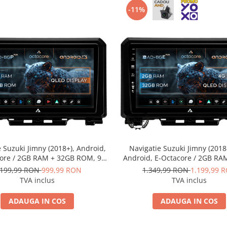
-11%
 Suzuki Jimny (2018+), Android,
Navigatie Suzuki Jimny (2018
ore / 2GB RAM + 32GB ROM, 9
Android, E-Octacore / 2GB RA
- AD-BGP9002+AD-BGRKIT312
ROM, 9 Inch - AD-BGE900
.199,99 RON
999,99 RON
1.349,99 RON
1.199,99 
BGRKIT312
TVA inclus
TVA inclus
ADAUGA IN COS
ADAUGA IN COS