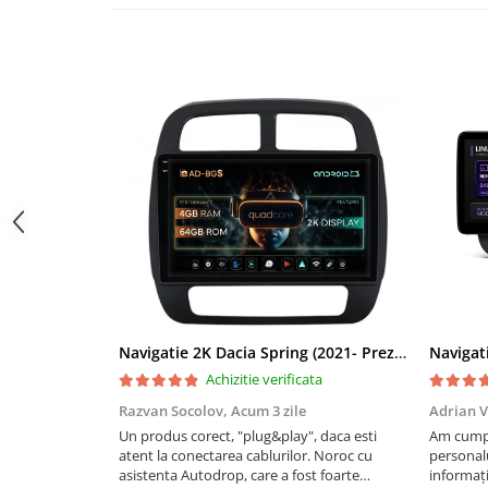
Navigații auto universale
Navigații universale 2DIN
Navigații universale 1DIN
Rame adaptoare auto
Rame adaptoare auto
Rame adaptoare Volkswagen
Rame adaptoare Ford
Rame adaptoare M-Benz
Rame adaptoare Opel
Navigatie 2K Dacia Spring (2021- Prezent), Android, S-Quadcore / 4GB RAM + 64GB ROM, 9.5 Inch - AD-BGS90042K+AD-BGRKIT366V4s
Achizitie verificata
Rame adaptoare Skoda
Razvan Socolov,
Acum 3 zile
Adrian V
Un produs corect, "plug&play", daca esti
Am cumpă
Rame adaptoare Suzuki
atent la conectarea cablurilor. Noroc cu
personalu
asistenta Autodrop, care a fost foarte
informați