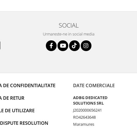
rânduri. Foarte serviabili, livrare
uport tehnic, totul impecabil, o să
i și pentru vi...
SOCIAL
Urmareste-ne in social media
A DE CONFIDENTIALITATE
DATE COMERCIALE
A DE RETUR
ADBG DEDICATED
SOLUTIONS SRL
 DE UTILIZARE
J2020000656241
RO42643648
 DISPUTE RESOLUTION
Maramures