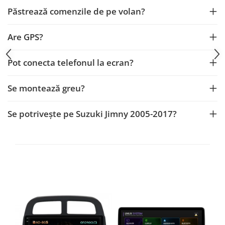
Smart
Păstrează comenzile de pe volan?
Fiat
Are GPS?
Jeep
Pot conecta telefonul la ecran?
Volvo
Se montează greu?
Iveco
Se potrivește pe Suzuki Jimny 2005-2017?
Porsche
Ssangyong
Daihatsu
Dodge
Navigații auto universale