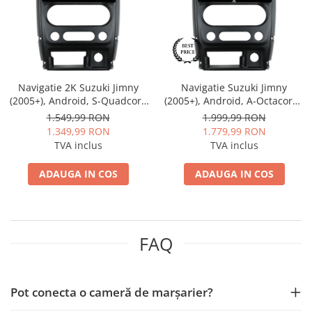
Nissan
Mitsubishi
Navigatie 2K Suzuki Jimny
Navigatie Suzuki Jimny
Land Rover
(2005+), Android, S-Quadcore
(2005+), Android, A-Octacore /
/ 4GB RAM + 64GB ROM, 9.5
4GB RAM + 64GB ROM, 9 Inch
1.549,99 RON
1.999,99 RON
Mazda
Inch - AD-BGS90042K+AD-
- AD-BGA9004+AD-BGRKIT315
1.349,99 RON
1.779,99 RON
BGRKIT315
TVA inclus
TVA inclus
Honda
ADAUGA IN COS
ADAUGA IN COS
Citroen
Isuzu
FAQ
Chrysler
Subaru
Pot conecta o cameră de marșarier?