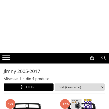
Toate Produsele
Navigații auto dedicate
Navigatii Dedicate
BMW
Volkswagen
Jimny 2005-2017
Audi
Afiseaza:
1-
4
din
4
produse
Mercedes Benz
FILTRE
Ford
-17%
-17%
Skoda