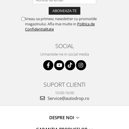
Rame adaptoare Dacia
Rame adaptoare Audi
Vreau sa primesc newsletter cu promotiile
magazinului. Afla mai multe in
Politica de
Confidentialitate
Rame adaptoare BMW
Rame adaptoare Seat
SOCIAL
Urmareste-ne in social media
Rame adaptoare Renault
Rame adaptoare Volvo
Rame adaptoare Honda
SUPORT CLIENTI
10:00-16:00
Rame Adaptoare Porsche
Service@autodrop.ro
Rame adaptoare Peugeot
DESPRE NOI
Rame adaptoare Citroen