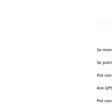
Smart
Fiat
Jeep
Volvo
Iveco
Se mon
Porsche
Se potr
Ssangyong
Pot con
Daihatsu
Are GP
Dodge
Pot con
Navigații auto universale