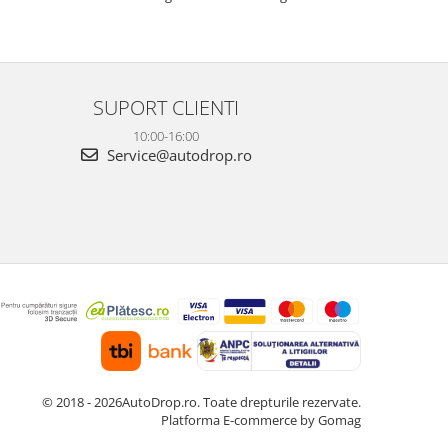
este foarte clară, atât ziua, cât și noaptea, iar
foarte clară, atâ
cele 3 camere oferă o acoperire completă a
camere oferă o 
ma...
Fun...
SUPORT CLIENTI
10:00-16:00
Service@autodrop.ro
© 2018 - 2026AutoDrop.ro. Toate drepturile rezervate.
Platforma E-commerce by Gomag