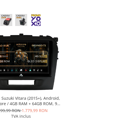
 Suzuki Vitara (2015+), Android,
ore / 4GB RAM + 64GB ROM, 9
- AD-BGA9004+AD-BGRKIT299
999,99 RON
1.779,99 RON
TVA inclus