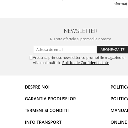
Rame adaptoare Dacia
prietenoasa si dispusa sa ajute. M-a indrumat
informați
pas cu pas si mi-a atras atentia ca nu era
repetate 
conectat cablul de video de la camera OE...
rapidă, s
Rame adaptoare Audi
revin la e
NEWSLETTER
Rame adaptoare BMW
Nu rata ofertele si promotiile noastre
Rame adaptoare Seat
Rame adaptoare Renault
Vreau sa primesc newsletter cu promotiile magazinului.
Afla mai multe in
Politica de Confidentialitate
Rame adaptoare Volvo
Rame adaptoare Honda
DESPRE NOI
POLITIC
Rame Adaptoare Porsche
GARANTIA PRODUSELOR
POLITIC
Rame adaptoare Peugeot
TERMENI SI CONDITII
MANUALE
Rame adaptoare Citroen
INFO TRANSPORT
ONLINE