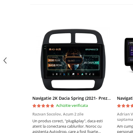
Navigații auto universale
Navigații universale 2DIN
Navigații universale 1DIN
Rame adaptoare auto
Rame adaptoare auto
Rame adaptoare Volkswagen
Rame adaptoare Ford
Rame adaptoare M-Benz
Rame adaptoare Opel
Navigatie 2K Dacia Spring (2021- Prezent), Android, S-Quadcore / 4GB RAM + 64GB ROM, 9.5 Inch - AD-BGS90042K+AD-BGRKIT366V4s
Achizitie verificata
Rame adaptoare Skoda
Razvan Socolov,
Acum 2 zile
Adrian V
saptam
Un produs corect, "plug&play", daca esti
Rame adaptoare Suzuki
atent la conectarea cablurilor. Noroc cu
Am cumpă
asistenta Autodrop, care a fost foarte
personalu