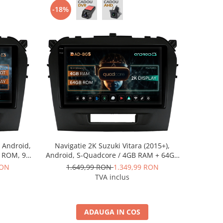
-18%
, Android,
Navigatie 2K Suzuki Vitara (2015+),
B ROM, 9
Android, S-Quadcore / 4GB RAM + 64GB
KIT299
ROM, 9.5 Inch - AD-BGS90042K+AD-
RON
1.649,99 RON
1.349,99 RON
BGRKIT299
TVA inclus
ADAUGA IN COS