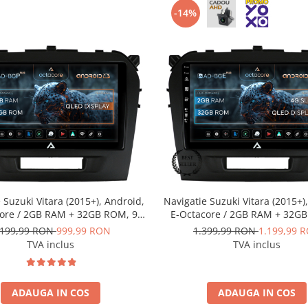
-14%
 Suzuki Vitara (2015+), Android,
Navigatie Suzuki Vitara (2015+)
ore / 2GB RAM + 32GB ROM, 9
E-Octacore / 2GB RAM + 32G
- AD-BGP9002+AD-BGRKIT299
Inch - AD-BGE9002+AD-BGR
.199,99 RON
999,99 RON
1.399,99 RON
1.199,99 
TVA inclus
TVA inclus
ADAUGA IN COS
ADAUGA IN COS