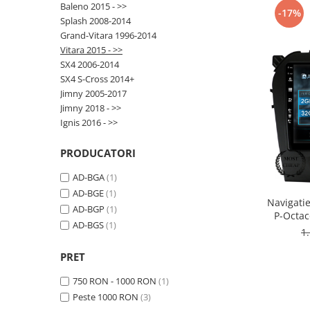
Baleno 2015 - >>
-17%
Splash 2008-2014
Opel
Grand-Vitara 1996-2014
Vitara 2015 - >>
Dacia
SX4 2006-2014
SX4 S-Cross 2014+
Peugeot
Jimny 2005-2017
Jimny 2018 - >>
Hyundai
Ignis 2016 - >>
Toyota
PRODUCATORI
AD-BGA
(1)
Seat
AD-BGE
(1)
Navigatie
AD-BGP
(1)
Kia
P-Octac
AD-BGS
(1)
Inch 
1
Chevrolet
PRET
Suzuki
750 RON - 1000 RON
(1)
Peste 1000 RON
(3)
Renault