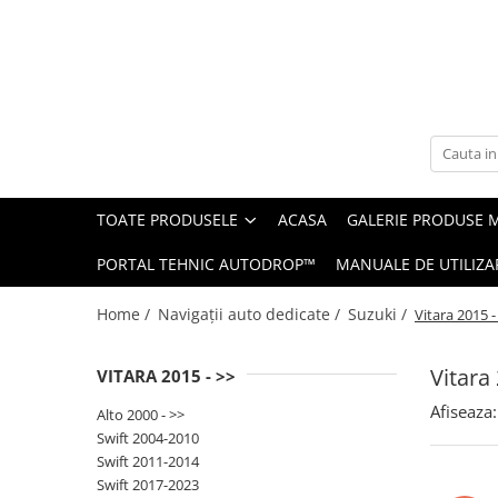
Toate Produsele
Navigații auto dedicate
Navigatii Dedicate
TOATE PRODUSELE
ACASA
GALERIE PRODUSE 
BMW
PORTAL TEHNIC AUTODROP™
MANUALE DE UTILIZA
Volkswagen
Home /
Navigații auto dedicate /
Suzuki /
Vitara 2015 -
Audi
Vitara
VITARA 2015 - >>
Mercedes Benz
Afiseaza:
Alto 2000 - >>
Ford
Swift 2004-2010
Swift 2011-2014
Skoda
Swift 2017-2023