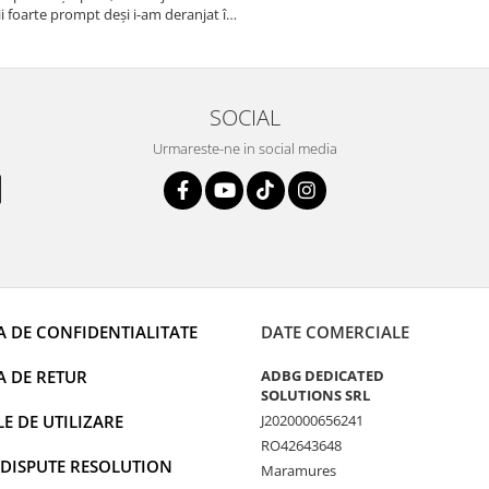
i foarte prompt deși i-am deranjat în
rânduri. Foarte serviabili, livrare
uport tehnic, totul impecabil, o să
i și pentru vi...
SOCIAL
Urmareste-ne in social media
A DE CONFIDENTIALITATE
DATE COMERCIALE
A DE RETUR
ADBG DEDICATED
SOLUTIONS SRL
 DE UTILIZARE
J2020000656241
RO42643648
 DISPUTE RESOLUTION
Maramures