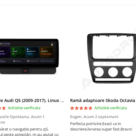
Navigatie Audi Q5 (2009-2017), Linux OS & OEM, MMI 3G, CarPlay & Android Auto Wireless, MirrorLink, Camera AHD, 12.3 Inch - AD-BGAALNXH+AD-BGRKITQ5002
Achizitie verificata
Achizitie verificata
asile Sipoteanu,
Acum 1
Eugen,
Acum 2 saptamani
ana
Perfecta potrivire.Exact ca in
rat o navigație pentru q5,
descriere,livrarea super fast.Bravo!
l peste așteptări, m-au ajutat cu