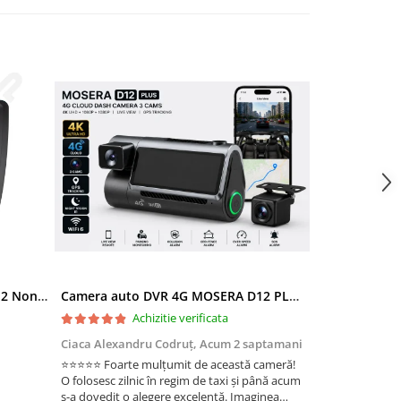
Ramă adaptoare Skoda Octavia 2 Non-Facelift (Auto A/C) 2004-2009 - fațetă 213×133 (RNS 510 / RCD 330), montaj dedicat
Camera auto DVR 4G MOSERA D12 PLUS, 3 camere, 4K UHD + Full HD + Full HD, Sony IMX415, GPS Tracking, WiFi 6, Night Vision IR, Cloud Live View, monitorizare parcare, aplicatie mobil + PC
Achizitie verificata
Ac
Ciaca Alexandru Codruț,
Acum 2 saptamani
Ciaca Alexandr
⭐⭐⭐⭐⭐ Foarte mulțumit de această cameră!
Sunt foarte mul
O folosesc zilnic în regim de taxi și până acum
folosesc zilnic î
s-a dovedit o alegere excelentă. Imaginea
a dovedit o ale