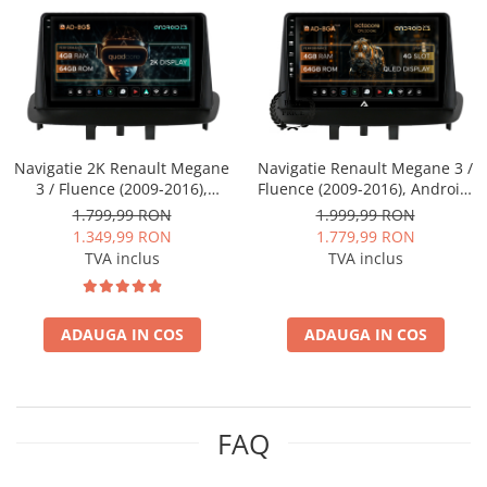
Mitsubishi
Rame adaptoare Mazda
Land Rover
Rame adaptoare Kia
Mazda
Rame adaptoare Alfa Romeo
Navigatie 2K Renault Megane
Navigatie Renault Megane 3 /
Honda
Rame adaptoare Nissan
3 / Fluence (2009-2016),
Fluence (2009-2016), Android,
Android, S-Quadcore / 4GB
A-Octacore / 4GB RAM + 64GB
1.799,99 RON
1.999,99 RON
RAM + 64GB ROM, 9.5 Inch -
ROM, 9 Inch - AD-
1.349,99 RON
1.779,99 RON
Citroen
Rame adaptoare Fiat
AD-BGS90042K+AD-
BGA9004+AD-BGRKIT372
TVA inclus
TVA inclus
BGRKIT372
Isuzu
Rame adaptoare Hyundai
ADAUGA IN COS
ADAUGA IN COS
Chrysler
Rame adaptoare Chevrolet
Subaru
Rame adaptoare Mitsubishi
FAQ
Smart
Rame adaptoare Jeep