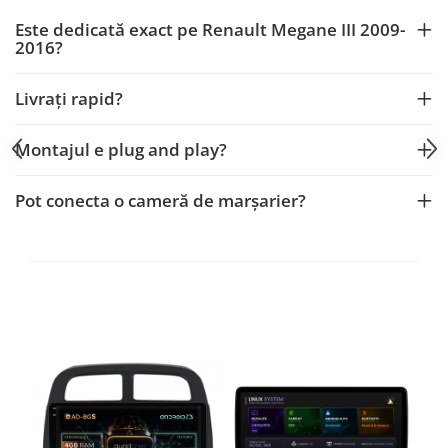
Fiat
Rame adaptoare Dodge
Este dedicată exact pe Renault Megane III 2009-
2016?
Jeep
Rame adaptoare Chrysler
Volvo
Rame adaptoare Isuzu
Livrați rapid?
Iveco
Rame adaptoare Subaru
Montajul e plug and play?
Porsche
Rame adaptoare Iveco
Pot conecta o cameră de marșarier?
Ssangyong
Rame adaptoare Smart
Daihatsu
Rame adaptoare Land Rover
Dodge
Rame adaptoare Ssangyong
Rame adaptoare Hummer