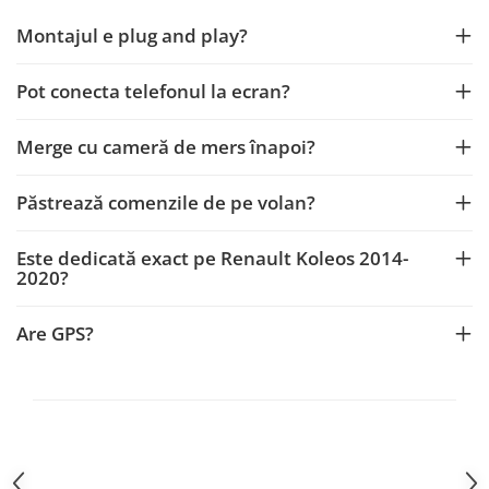
Montajul e plug and play?
Mitsubishi
Rame adaptoare Mazda
Land Rover
Rame adaptoare Kia
Pot conecta telefonul la ecran?
Mazda
Rame adaptoare Alfa Romeo
Merge cu cameră de mers înapoi?
Honda
Rame adaptoare Nissan
Păstrează comenzile de pe volan?
Citroen
Rame adaptoare Fiat
Este dedicată exact pe Renault Koleos 2014-
2020?
Isuzu
Rame adaptoare Hyundai
Are GPS?
Chrysler
Rame adaptoare Chevrolet
Subaru
Rame adaptoare Mitsubishi
Smart
Rame adaptoare Jeep