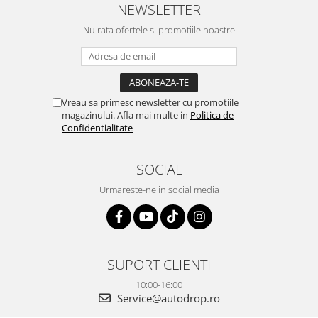
atras atentia ca nu era
livrare rapidă, suport tehnic,
NEWSLETTER
conectat cablul de video de la
totul impecabil, o să revin la ei
camera OE...
Nu rata ofertele si promotiile noastre
și pentru vi...
Vreau sa primesc newsletter cu promotiile
magazinului. Afla mai multe in
Politica de
Confidentialitate
SOCIAL
Urmareste-ne in social media
SUPORT CLIENTI
10:00-16:00
Service@autodrop.ro