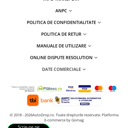
Rame adaptoare Dodge
ANPC
POLITICA DE CONFIDENTIALITATE
Rame adaptoare Chrysler
POLITICA DE RETUR
Rame adaptoare Isuzu
MANUALE DE UTILIZARE
Rame adaptoare Subaru
ONLINE DISPUTE RESOLUTION
Rame adaptoare Iveco
DATE COMERCIALE
Rame adaptoare Smart
Rame adaptoare Land Rover
Rame adaptoare Ssangyong
Rame adaptoare Hummer
© 2018 - 2026AutoDrop.ro. Toate drepturile rezervate.
Platforma
E-commerce by Gomag
Camere marșarier auto
Scrie-ne pe