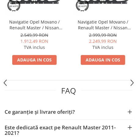
Smart
Fiat
Navigatie Opel Movano /
Navigatie Opel Movano /
Renault Master / Nissan
Renault Master / Nissan
Jeep
NV400 (2011-2021), Android,
NV400 (2011-2021), Android,
2.549,99 RON
2.999,99 RON
V-Octacore / 4GB RAM + 64GB
Z-Octacore / 8GB RAM +
1.912,49 RON
2.249,99 RON
ROM, 10.36 Inch - AD-
256GB ROM, 10.1 Inch - AD-
Volvo
TVA inclus
TVA inclus
BGV10004+AD-BGRKIT388V2
BGZ10008+AD-BGRKIT388V2
Iveco
ADAUGA IN COS
ADAUGA IN COS
Porsche
Ssangyong
FAQ
Daihatsu
Ce garanție și livrare oferiți?
Dodge
Este dedicată exact pe Renault Master 2011-
Navigații auto universale
2021?