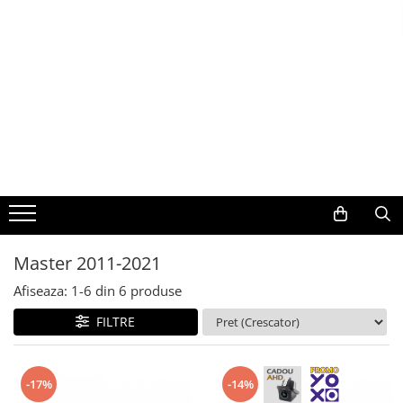
Toate Produsele
Navigații auto dedicate
Navigatii Dedicate
BMW
Volkswagen
Master 2011-2021
Audi
Afiseaza:
1-
6
din
6
produse
Mercedes Benz
FILTRE
Ford
-17%
-14%
Skoda