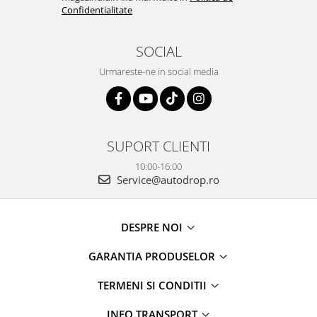
Confidentialitate
Rame adaptoare Daihatsu
SOCIAL
Rame adaptoare Mazda
Urmareste-ne in social media
Rame adaptoare Kia
Rame adaptoare Alfa Romeo
SUPORT CLIENTI
Rame adaptoare Nissan
10:00-16:00
Rame adaptoare Fiat
Service@autodrop.ro
Rame adaptoare Hyundai
DESPRE NOI
Rame adaptoare Chevrolet
GARANTIA PRODUSELOR
Rame adaptoare Mitsubishi
TERMENI SI CONDITII
Rame adaptoare Jeep
INFO TRANSPORT