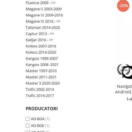
Fluence 2009 - >>
-20%
Megane II 2003-2009
Opel
Megane III 2009-2016
Megane IV 2016 - >>
Dacia
Talisman 2014-2020
Captur 2013 - >>
Peugeot
Kadjar 2016 - >>
Koleos 2007-2016
Hyundai
Koleos 2014-2020
Kangoo 1999-2007
Toyota
Kangoo 2008 -2021
Master 1997-2010
Master 2011-2021
Seat
Master 3 2020-2024
Navigat
Trafic 2002-2014
Kia
Android
Trafic 2014-2017
ROM,
1.
Chevrolet
PRODUCATORI
Suzuki
AD-BGA
(1)
AD-BGE
(1)
Renault