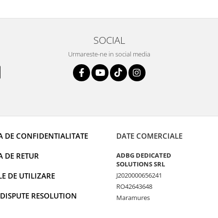
rânduri. Foarte serviabili, livrare
uport tehnic, totul impecabil, o să
i și pentru vi...
SOCIAL
Urmareste-ne in social media
A DE CONFIDENTIALITATE
DATE COMERCIALE
A DE RETUR
ADBG DEDICATED
SOLUTIONS SRL
 DE UTILIZARE
J2020000656241
RO42643648
 DISPUTE RESOLUTION
Maramures