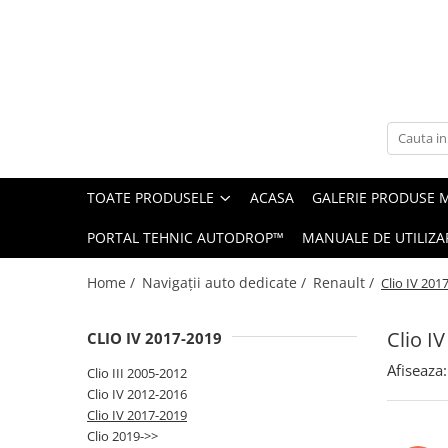
Toate Produsele
Navigații auto dedicate
Navigatii Dedicate
TOATE PRODUSELE
ACASA
GALERIE PRODUSE 
BMW
PORTAL TEHNIC AUTODROP™
MANUALE DE UTILIZA
Volkswagen
Home /
Navigații auto dedicate /
Renault /
Clio IV 201
Audi
Clio I
CLIO IV 2017-2019
Mercedes Benz
Afiseaza:
Clio III 2005-2012
Ford
Clio IV 2012-2016
Clio IV 2017-2019
Skoda
Clio 2019->>