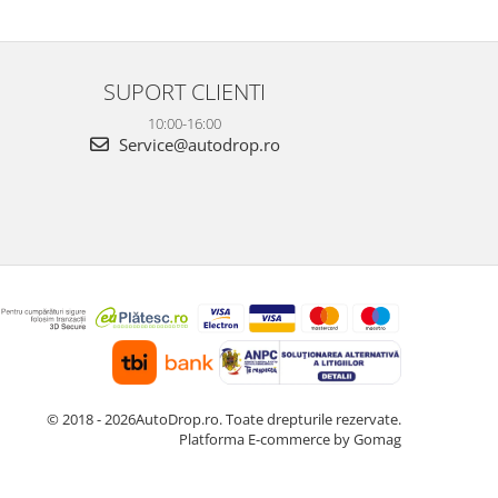
este foarte clară, atât ziua, cât și noaptea, iar
foarte clară, atâ
cele 3 camere oferă o acoperire completă a
camere oferă o 
ma...
Fun...
SUPORT CLIENTI
10:00-16:00
Service@autodrop.ro
© 2018 - 2026AutoDrop.ro. Toate drepturile rezervate.
Platforma E-commerce by Gomag