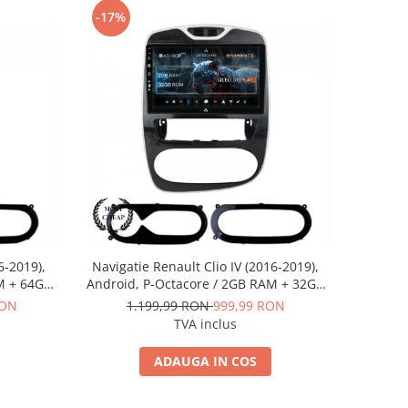
-17%
6-2019),
Navigatie Renault Clio IV (2016-2019),
M + 64GB
Android, P-Octacore / 2GB RAM + 32GB
4+AD-
ROM, 9 Inch - AD-BGP9002+AD-
RON
1.199,99 RON
999,99 RON
BGRKIT369-1619
TVA inclus
ADAUGA IN COS