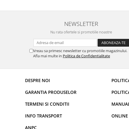
prietenoasa si dispusa sa ajute. M-a indrumat
repetate 
Rame adaptoare Dacia
pas cu pas si mi-a atras atentia ca nu era
rapidă, s
conectat cablul de video de la camera OE...
revin la e
Rame adaptoare Audi
NEWSLETTER
Rame adaptoare BMW
Nu rata ofertele si promotiile noastre
Rame adaptoare Seat
Vreau sa primesc newsletter cu promotiile magazinului.
Afla mai multe in
Politica de Confidentialitate
Rame adaptoare Renault
Rame adaptoare Volvo
DESPRE NOI
POLITIC
Rame adaptoare Honda
GARANTIA PRODUSELOR
POLITIC
Rame Adaptoare Porsche
TERMENI SI CONDITII
MANUALE
Rame adaptoare Peugeot
INFO TRANSPORT
ONLINE
Rame adaptoare Citroen
ANPC