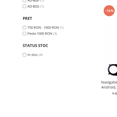
AD-BGP
(1)
AD-BGS
(1)
-16%
Nissan
PRET
Mitsubishi
750 RON - 1000 RON
(1)
Peste 1000 RON
(3)
Land Rover
STATUS STOC
Mazda
In stoc
(4)
Honda
Citroen
Navigatie
Isuzu
Android,
ROM, 9
1.
Chrysler
Subaru