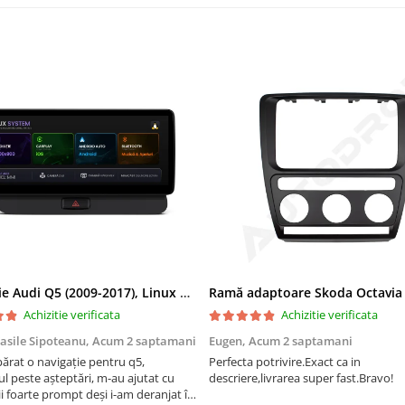
Navigatie Audi Q5 (2009-2017), Linux OS & OEM, MMI 3G, CarPlay & Android Auto Wireless, MirrorLink, Camera AHD, 12.3 Inch - AD-BGAALNXH+AD-BGRKITQ5002
Achizitie verificata
Achizitie verificata
asile Sipoteanu,
Acum 2 saptamani
Eugen,
Acum 2 saptamani
rat o navigație pentru q5,
Perfecta potrivire.Exact ca in
l peste așteptări, m-au ajutat cu
descriere,livrarea super fast.Bravo!
i foarte prompt deși i-am deranjat în