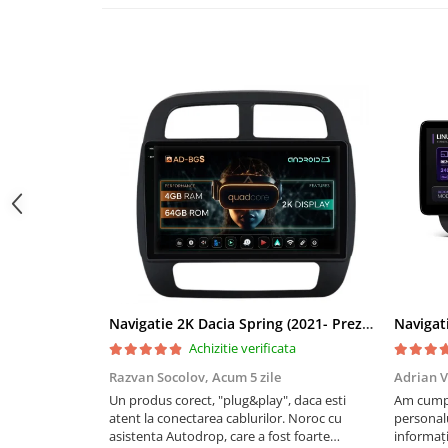
Navigații auto universale
Navigații universale 2DIN
Navigații universale 1DIN
Rame adaptoare auto
Rame adaptoare auto
Rame adaptoare Volkswagen
Rame adaptoare Ford
Rame adaptoare M-Benz
Rame adaptoare Opel
Navigatie 2K Dacia Spring (2021- Prezent), Android, S-Quadcore / 4GB RAM + 64GB ROM, 9.5 Inch - AD-BGS90042K+AD-BGRKIT366V4s
Achizitie verificata
Rame adaptoare Skoda
Razvan Socolov,
Acum 5 zile
Adrian V
Un produs corect, "plug&play", daca esti
Am cumpă
Rame adaptoare Suzuki
atent la conectarea cablurilor. Noroc cu
personalu
asistenta Autodrop, care a fost foarte
informați