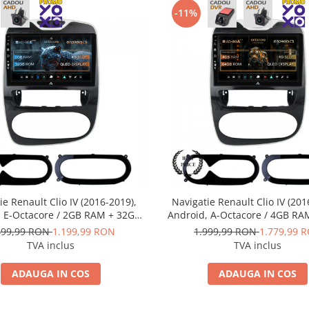
-11%
ie Renault Clio IV (2016-2019),
Navigatie Renault Clio IV (201
, E-Octacore / 2GB RAM + 32GB
Android, A-Octacore / 4GB RA
 9 Inch - AD-BGE9002+AD-
ROM, 9 Inch - AD-BGA900
499,99 RON
1.199,99 RON
1.999,99 RON
1.779,99 
BGRKIT369-1619
BGRKIT369-1619
TVA inclus
TVA inclus
ADAUGA IN COS
ADAUGA IN COS