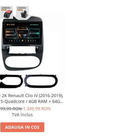
 2K Renault Clio IV (2016-2019),
 S-Quadcore / 4GB RAM + 64GB
.5 Inch - AD-BGS90042K+AD-
599,99 RON
1.349,99 RON
BGRKIT369-1619
TVA inclus
ADAUGA IN COS