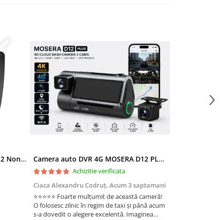
Ramă adaptoare Skoda Octavia 2 Non-Facelift (Auto A/C) 2004-2009 - fațetă 213×133 (RNS 510 / RCD 330), montaj dedicat
Camera auto DVR 4G MOSERA D12 PLUS, 3 camere, 4K UHD + Full HD + Full HD, Sony IMX415, GPS Tracking, WiFi 6, Night Vision IR, Cloud Live View, monitorizare parcare, aplicatie mobil + PC
Achizitie verificata
Ac
Ciaca Alexandru Codruț,
Acum 3 saptamani
Ciaca Alexandr
⭐⭐⭐⭐⭐ Foarte mulțumit de această cameră!
Sunt foarte mul
O folosesc zilnic în regim de taxi și până acum
folosesc zilnic î
s-a dovedit o alegere excelentă. Imaginea
a dovedit o ale