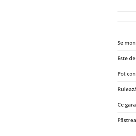
Smart
Fiat
Jeep
Se mon
Volvo
Este de
Iveco
Pot con
Porsche
Ssangyong
Ruleaz
Daihatsu
Ce garan
Dodge
Păstrea
Navigații auto universale