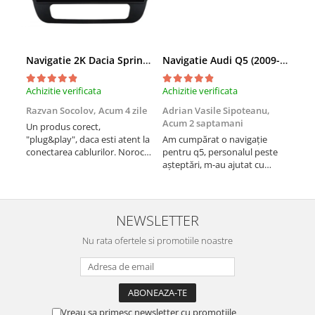
Navigatie 2K Dacia Spring (2021- Prezent), Android, S-Quadcore / 4GB RAM + 64GB ROM, 9.5 Inch - AD-BGS90042K+AD-BGRKIT366V4s
Navigatie Audi Q5 (2009-2017), Linux OS & OEM, MMI 3G, CarPlay & Android Auto Wireless, MirrorLink, Camera AHD, 12.3 Inch - AD-BGAALNXH+AD-BGRKITQ5002
Achizitie verificata
Achizitie verificata
Achi
Razvan Socolov,
Acum 4 zile
Adrian Vasile Sipoteanu,
Eug
Acum 2 saptamani
Un produs corect,
Perf
"plug&play", daca esti atent la
Am cumpărat o navigație
desc
conectarea cablurilor. Noroc
pentru q5, personalul peste
fast
cu asistenta Autodrop, care a
așteptări, m-au ajutat cu
fost foarte prietenoasa si
informații foarte prompt deși
dispusa sa ajute. M-a
i-am deranjat în repetate
indrumat pas cu pas si mi-a
rânduri. Foarte serviabili,
atras atentia ca nu era
livrare rapidă, suport tehnic,
NEWSLETTER
conectat cablul de video de la
totul impecabil, o să revin la ei
camera OE...
Nu rata ofertele si promotiile noastre
și pentru vi...
Vreau sa primesc newsletter cu promotiile