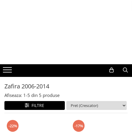
Toate Produsele
Navigații auto dedicate
Navigatii Dedicate
BMW
Volkswagen
Zafira 2006-2014
Audi
Afiseaza:
1-
5
din
5
produse
Mercedes Benz
FILTRE
Ford
-22%
-17%
Skoda