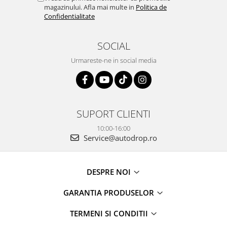
magazinului. Afla mai multe in
Politica de
Rame adaptoare Daihatsu
Confidentialitate
Rame adaptoare Mazda
SOCIAL
Rame adaptoare Kia
Urmareste-ne in social media
Rame adaptoare Alfa Romeo
Rame adaptoare Nissan
SUPORT CLIENTI
Rame adaptoare Fiat
10:00-16:00
Service@autodrop.ro
Rame adaptoare Hyundai
DESPRE NOI
Rame adaptoare Chevrolet
GARANTIA PRODUSELOR
Rame adaptoare Mitsubishi
TERMENI SI CONDITII
Rame adaptoare Jeep