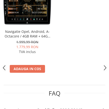
Smart
Fiat
Jeep
Navigatie Opel, Android, A-
Volvo
Octacore / 4GB RAM + 64GB
ROM, 9 Inch - AD-
1.999,99 RON
BGA9004+AD-BGRKIT388
1.779,99 RON
Iveco
TVA inclus
Porsche
ADAUGA IN COS
Ssangyong
Daihatsu
FAQ
Dodge
Navigații auto universale