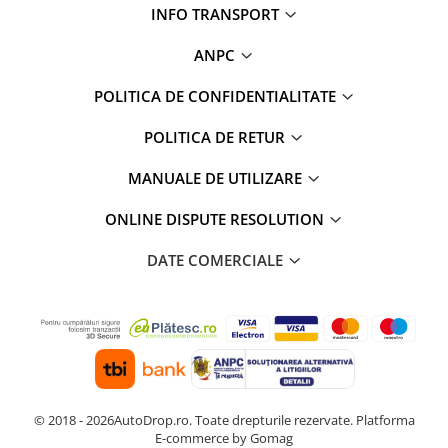
INFO TRANSPORT
Rame adaptoare Dodge
ANPC
Rame adaptoare Chrysler
POLITICA DE CONFIDENTIALITATE
Rame adaptoare Isuzu
POLITICA DE RETUR
Rame adaptoare Subaru
MANUALE DE UTILIZARE
Rame adaptoare Iveco
ONLINE DISPUTE RESOLUTION
DATE COMERCIALE
Rame adaptoare Smart
Rame adaptoare Land Rover
Rame adaptoare Ssangyong
Rame adaptoare Hummer
© 2018 - 2026AutoDrop.ro. Toate drepturile rezervate.
Platforma
Camere marșarier auto
E-commerce by Gomag