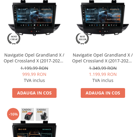
Opel
Dacia
Peugeot
Hyundai
Navigatie Opel Grandland X /
Navigatie Opel Grandland X /
Opel Crossland X (2017-2021),
Opel Crossland X (2017-2021),
Toyota
Android, P-Octacore / 2GB
Android, E-Octacore / 2GB
1.199,99 RON
1.349,99 RON
RAM + 32GB ROM, 9 Inch -
RAM + 32GB ROM, 9 Inch -
999,99 RON
1.199,99 RON
AD-BGP9002+AD-BGRKIT354
AD-BGE9002+AD-BGRKIT354
Seat
TVA inclus
TVA inclus
ADAUGA IN COS
ADAUGA IN COS
Kia
Chevrolet
-16%
Suzuki
Renault