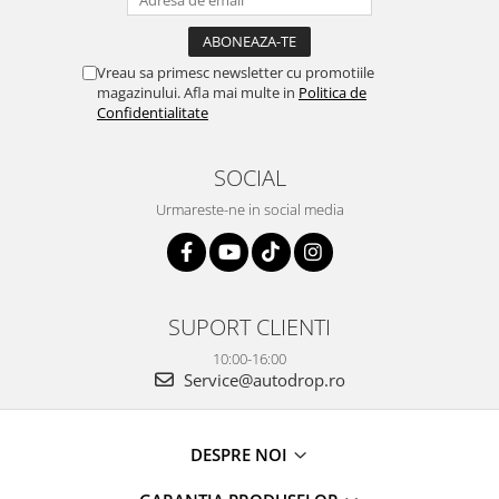
Rame adaptoare Dacia
Rame adaptoare Audi
Vreau sa primesc newsletter cu promotiile
magazinului. Afla mai multe in
Politica de
Confidentialitate
Rame adaptoare BMW
Rame adaptoare Seat
SOCIAL
Urmareste-ne in social media
Rame adaptoare Renault
Rame adaptoare Volvo
Rame adaptoare Honda
SUPORT CLIENTI
10:00-16:00
Rame Adaptoare Porsche
Service@autodrop.ro
Rame adaptoare Peugeot
DESPRE NOI
Rame adaptoare Citroen