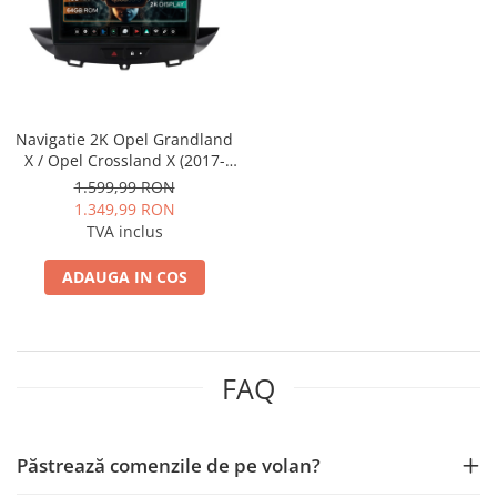
Nissan
Mitsubishi
Navigatie 2K Opel Grandland
Land Rover
X / Opel Crossland X (2017-
2021), Android, S-Quadcore /
1.599,99 RON
Mazda
4GB RAM + 64GB ROM, 9.5
1.349,99 RON
Inch - AD-BGS90042K+AD-
TVA inclus
BGRKIT354
Honda
ADAUGA IN COS
Citroen
Isuzu
FAQ
Chrysler
Subaru
Păstrează comenzile de pe volan?