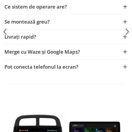
Smart
Ce sistem de operare are?
Fiat
Se montează greu?
Jeep
Livrați rapid?
Volvo
Merge cu Waze și Google Maps?
Iveco
Pot conecta telefonul la ecran?
Porsche
Ssangyong
Daihatsu
Dodge
Navigații auto universale