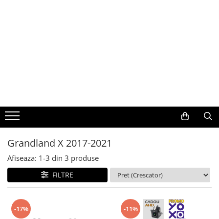
Toate Produsele
Navigații auto dedicate
Navigatii Dedicate
BMW
Volkswagen
Grandland X 2017-2021
Audi
Afiseaza:
1-
3
din
3
produse
Mercedes Benz
FILTRE
Ford
-17%
-11%
Skoda