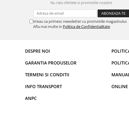
Nu rata ofertele si promotiile noastre
Rame adaptoare Dacia
Rame adaptoare Audi
Vreau sa primesc newsletter cu promotiile magazinului.
Afla mai multe in
Politica de Confidentialitate
Rame adaptoare BMW
Rame adaptoare Seat
DESPRE NOI
POLITIC
Rame adaptoare Renault
GARANTIA PRODUSELOR
POLITIC
Rame adaptoare Volvo
TERMENI SI CONDITII
MANUALE
Rame adaptoare Honda
INFO TRANSPORT
ONLINE
Rame Adaptoare Porsche
ANPC
Rame adaptoare Peugeot
Rame adaptoare Citroen