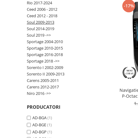
Rio 2017-2024
-17%
Ceed 2006 - 2012
Opel
Ceed 2012 - 2018
Soul 2009-2013
Dacia
Soul 2014-2019
Soul 2019 ->>
Peugeot
Sportage 2004-2010
Sportage 2010-2015
Hyundai
Sportage 2016-2018
Sportage 2018 ->>
Toyota
Sorento I 2002-2009
Sorento II 2009-2013
Carens 2005-2011
Seat
Carens 2012-2017
Navigati
Niro 2016 ->>
Kia
P-Octac
Inch -
1
PRODUCATORI
Chevrolet
AD-BGA
(1)
Suzuki
AD-BGE
(1)
AD-BGP
(1)
Renault