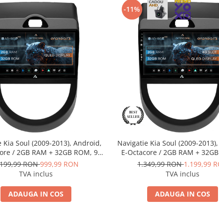
-11%
e Kia Soul (2009-2013), Android,
Navigatie Kia Soul (2009-2013),
ore / 2GB RAM + 32GB ROM, 9
E-Octacore / 2GB RAM + 32G
 AD-BGP9002+AD-BGRKIT215V2
Inch - AD-BGE9002+AD-BGRK
.199,99 RON
999,99 RON
1.349,99 RON
1.199,99 
TVA inclus
TVA inclus
ADAUGA IN COS
ADAUGA IN COS