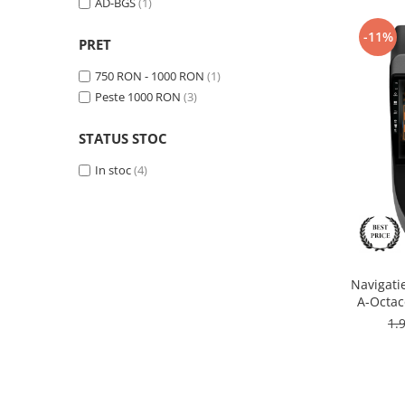
AD-BGS
(1)
-11%
Nissan
PRET
750 RON - 1000 RON
(1)
Mitsubishi
Peste 1000 RON
(3)
Land Rover
STATUS STOC
Mazda
In stoc
(4)
Honda
Citroen
Navigati
Isuzu
A-Octac
Inch -
1.
Chrysler
Subaru