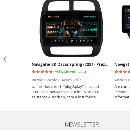
Navigații auto universale
Navigații universale 2DIN
Navigații universale 1DIN
Rame adaptoare auto
Rame adaptoare auto
Rame adaptoare Volkswagen
Navigatie 2K Dacia Spring (2021- Prezent), Android, S-Quadcore / 4GB RAM + 64GB ROM, 9.5 Inch - AD-BGS90042K+AD-BGRKIT366V4s
Rame adaptoare Ford
Achizitie verificata
Rame adaptoare M-Benz
Razvan Socolov,
Acum 3 zile
Adrian V
Un produs corect, "plug&play", daca esti
Am cumpă
atent la conectarea cablurilor. Noroc cu
personalu
Rame adaptoare Opel
asistenta Autodrop, care a fost foarte
informați
prietenoasa si dispusa sa ajute. M-a indrumat
repetate 
Rame adaptoare Skoda
pas cu pas si mi-a atras atentia ca nu era
rapidă, s
conectat cablul de video de la camera OE...
revin la e
Rame adaptoare Suzuki
NEWSLETTER