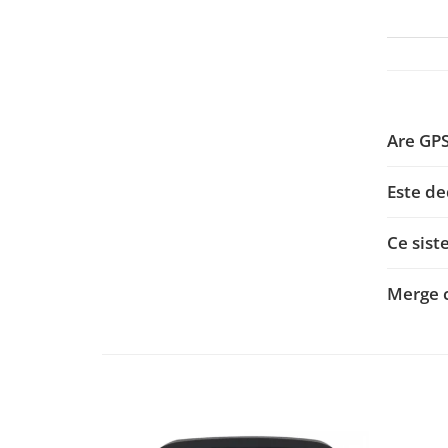
Smart
Fiat
Jeep
Are GP
Volvo
Este de
Iveco
Ce sist
Porsche
Ssangyong
Merge 
Daihatsu
Dodge
Navigații auto universale