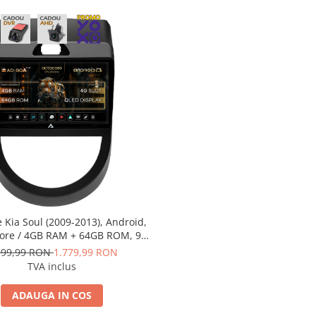
e Kia Soul (2009-2013), Android,
ore / 4GB RAM + 64GB ROM, 9
 AD-BGA9004+AD-BGRKIT215V2
999,99 RON
1.779,99 RON
TVA inclus
ADAUGA IN COS