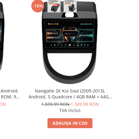
-16%
 Android,
Navigatie 2K Kia Soul (2009-2013),
B ROM, 9
Android, S-Quadcore / 4GB RAM + 64GB
IT215V2
ROM, 9.5 Inch - AD-BGS90042K+AD-
RON
1.599,99 RON
1.349,99 RON
BGRKIT215V2
TVA inclus
ADAUGA IN COS