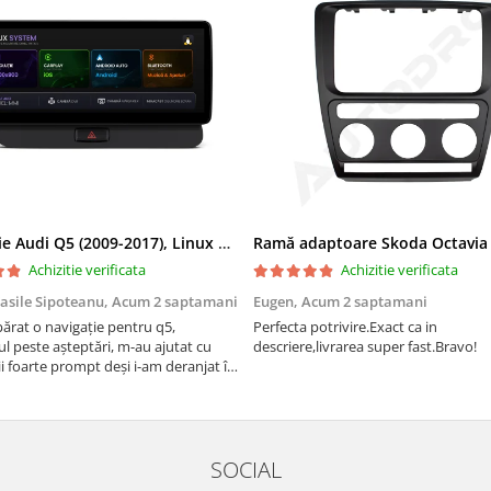
Navigatie Audi Q5 (2009-2017), Linux OS & OEM, MMI 3G, CarPlay & Android Auto Wireless, MirrorLink, Camera AHD, 12.3 Inch - AD-BGAALNXH+AD-BGRKITQ5002
Achizitie verificata
Achizitie verificata
asile Sipoteanu,
Acum 2 saptamani
Eugen,
Acum 2 saptamani
rat o navigație pentru q5,
Perfecta potrivire.Exact ca in
l peste așteptări, m-au ajutat cu
descriere,livrarea super fast.Bravo!
i foarte prompt deși i-am deranjat în
rânduri. Foarte serviabili, livrare
uport tehnic, totul impecabil, o să
i și pentru vi...
SOCIAL