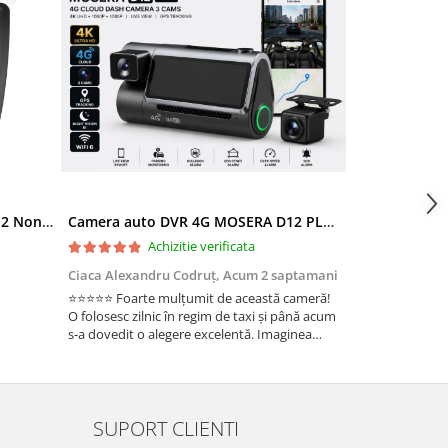
Ramă adaptoare Skoda Octavia 2 Non-Facelift (Auto A/C) 2004-2009 - fațetă 213×133 (RNS 510 / RCD 330), montaj dedicat
Camera auto DVR 4G MOSERA D12 PLUS, 3 camere, 4K UHD + Full HD + Full HD, Sony IMX415, GPS Tracking, WiFi 6, Night Vision IR, Cloud Live View, monitorizare parcare, aplicatie mobil + PC
Achizitie verificata
Ac
Ciaca Alexandru Codruț,
Acum 2 saptamani
Ciaca Alexandr
⭐⭐⭐⭐⭐ Foarte mulțumit de această cameră!
Sunt foarte mul
O folosesc zilnic în regim de taxi și până acum
folosesc zilnic î
s-a dovedit o alegere excelentă. Imaginea
a dovedit o ale
este foarte clară, atât ziua, cât și noaptea, iar
foarte clară, atâ
cele 3 camere oferă o acoperire completă a
camere oferă o 
ma...
Fun...
SUPORT CLIENTI