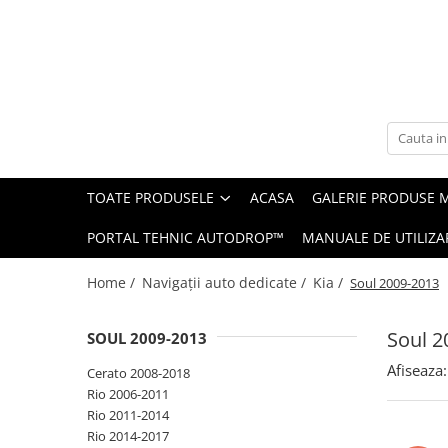
Toate Produsele
Navigații auto dedicate
Navigatii Dedicate
TOATE PRODUSELE
ACASA
GALERIE PRODUSE 
BMW
PORTAL TEHNIC AUTODROP™
MANUALE DE UTILIZA
Volkswagen
Home /
Navigații auto dedicate /
Kia /
Soul 2009-2013
Audi
Soul 2
SOUL 2009-2013
Mercedes Benz
Afiseaza:
Cerato 2008-2018
Ford
Rio 2006-2011
Rio 2011-2014
Skoda
Rio 2014-2017